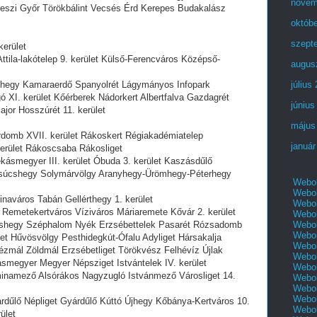
novem
szi Győr Törökbálint Vecsés Érd Kerepes Budakalász
októb
szept
kerület
ttila-lakótelep 9. kerület Külső-Ferencváros Középső-
augus
shegy Kamaraerdő Spanyolrét Lágymányos Infopark
július
XI. kerület Kőérberek Nádorkert Albertfalva Gazdagrét
június
jor Hosszúrét 11. kerület
május
omb XVII. kerület Rákoskert Régiakadémiatelep
január
erület Rákoscsaba Rákosliget
ásmegyer III. kerület Óbuda 3. kerület Kaszásdűlő
Csúcshegy Solymárvölgy Aranyhegy-Ürömhegy-Péterhegy
Webol
Webol
tinaváros Tabán Gellérthegy 1. kerület
Webol
Remetekertváros Víziváros Máriaremete Kővár 2. kerület
Webol
Webol
árshegy Széphalom Nyék Erzsébettelek Pasarét Rózsadomb
Webol
et Hűvösvölgy Pesthidegkút-Ófalu Adyliget Hársakalja
Webol
zmál Zöldmál Erzsébetliget Törökvész Felhévíz Újlak
Webol
ásmegyer Megyer Népsziget Istvántelek IV. kerület
Webol
minamező Alsórákos Nagyzugló Istvánmező Városliget 14.
Webol
Webol
Webol
dűlő Népliget Gyárdűlő Kúttó Újhegy Kőbánya-Kertváros 10.
Webol
ület