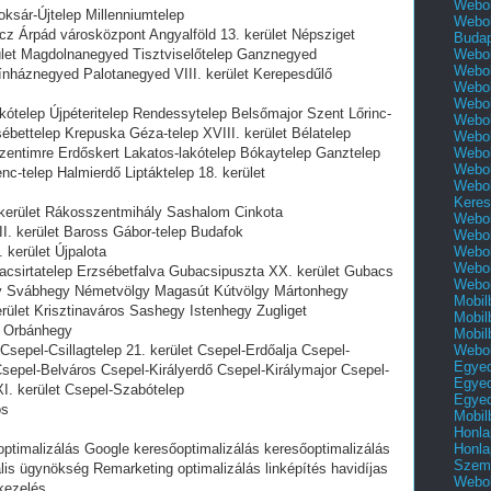
Webol
roksár-Újtelep Millenniumtelep
Webol
ncz Árpád városközpont Angyalföld 13. kerület Népsziget
Buda
Webol
let Magdolnanegyed Tisztviselőtelep Ganznegyed
Webol
háznegyed Palotanegyed VIII. kerület Kerepesdűlő
Webol
Webol
ótelep Újpéteritelep Rendessytelep Belsőmajor Szent Lőrinc-
Webol
ébettelep Krepuska Géza-telep XVIII. kerület Bélatelep
Webol
Webol
zentimre Erdőskert Lakatos-lakótelep Bókaytelep Ganztelep
Webol
enc-telep Halmierdő Liptáktelep 18. kerület
Webol
Keres
. kerület Rákosszentmihály Sashalom Cinkota
Webol
I. kerület Baross Gábor-telep Budafok
Webol
Webol
 kerület Újpalota
Webol
Pacsirtatelep Erzsébetfalva Gubacsipuszta XX. kerület Gubacs
Webol
gy Svábhegy Németvölgy Magasút Kútvölgy Mártonhegy
Mobil
erület Krisztinaváros Sashegy Istenhegy Zugliget
Mobil
y Orbánhegy
Mobil
Webol
sepel-Csillagtelep 21. kerület Csepel-Erdőalja Csepel-
Egyed
epel-Belváros Csepel-Királyerdő Csepel-Királymajor Csepel-
Egyed
I. kerület Csepel-Szabótelep
Egyed
os
Mobil
Honla
Honla
optimalizálás Google keresőoptimalizálás keresőoptimalizálás
Szemé
is ügynökség Remarketing optimalizálás linképítés havidíjas
Webol
kezelés