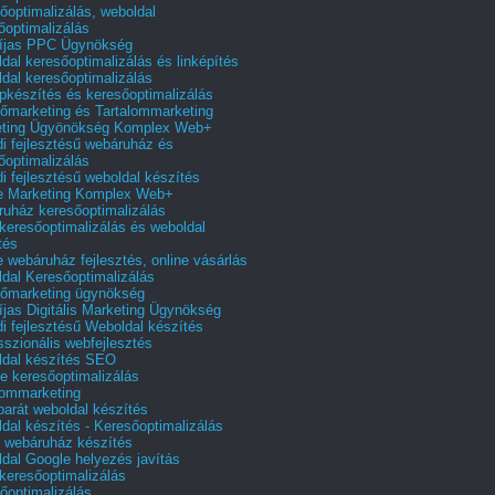
őoptimalizálás, weboldal
őoptimalizálás
íjas PPC Ügynökség
dal keresőoptimalizálás és linképítés
dal keresőoptimalizálás
pkészítés és keresőoptimalizálás
őmarketing és Tartalommarketing
eting Ügyönökség Komplex Web+
i fejlesztésű webáruház és
őoptimalizálás
i fejlesztésű weboldal készítés
e Marketing Komplex Web+
uház keresőoptimalizálás
 keresőoptimalizálás és weboldal
tés
e webáruház fejlesztés, online vásárlás
dal Keresőoptimalizálás
őmarketing ügynökség
íjas Digitális Marketing Ügynökség
i fejlesztésű Weboldal készítés
sszionális webfejlesztés
dal készítés SEO
e keresőoptimalizálás
lommarketing
barát weboldal készítés
dal készítés - Keresőoptimalizálás
 webáruház készítés
dal Google helyezés javítás
 keresőoptimalizálás
őoptimalizálás