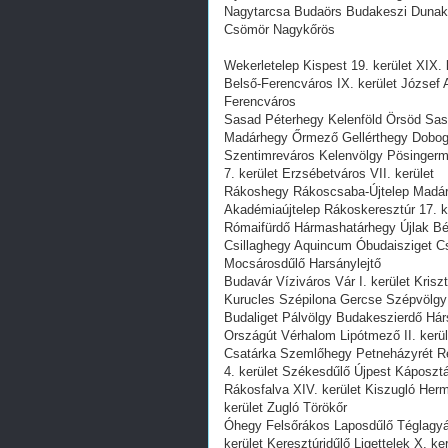
Nagytarcsa Budaörs Budakeszi Dunake
Csömör Nagykőrös
Wekerletelep Kispest 19. kerület XIX. 
Belső-Ferencváros IX. kerület József A
Ferencváros
Sasad Péterhegy Kelenföld Örsöd Sa
Madárhegy Őrmező Gellérthegy Dobogó 
Szentimreváros Kelenvölgy Pösingerma
7. kerület Erzsébetváros VII. kerület
Rákoshegy Rákoscsaba-Újtelep Madárd
Akadémiaújtelep Rákoskeresztúr 17. k
Rómaifürdő Hármashatárhegy Újlak Bék
Csillaghegy Aquincum Óbudaisziget 
Mocsárosdűlő Harsánylejtő
Budavár Víziváros Vár I. kerület Krisz
Kurucles Szépilona Gercse Szépvölgy 
Budaliget Pálvölgy Budakeszierdő H
Országút Vérhalom Lipótmező II. kerül
Csatárka Szemlőhegy Petneházyrét Ré
4. kerület Székesdűlő Újpest Káposzt
Rákosfalva XIV. kerület Kiszugló Her
kerület Zugló Törökőr
Óhegy Felsőrákos Laposdűlő Téglagyár
kerület Keresztúridűlő Ligettelek X. ker