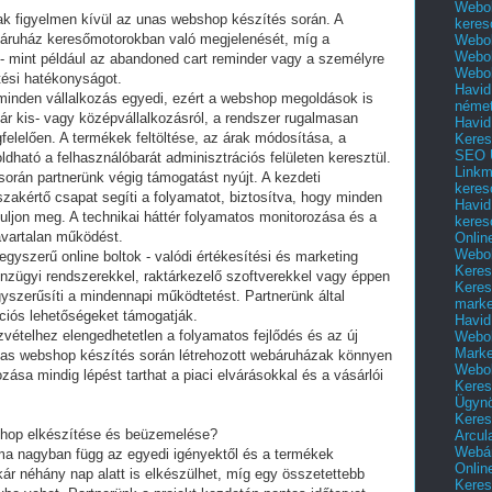
Webol
 figyelmen kívül az unas webshop készítés során. A
keres
báruház keresőmotorokban való megjelenését, míg a
Webol
Webol
 mint például az abandoned cart reminder vagy a személyre
Webol
ítési hatékonyságot.
Havid
 minden vállalkozás egyedi, ezért a webshop megoldások is
néme
r kis- vagy középvállalkozásról, a rendszer rugalmasan
Havid
elelően. A termékek feltöltése, az árak módosítása, a
Keres
SEO Ü
ható a felhasználóbarát adminisztrációs felületen keresztül.
Linkm
orán partnerünk végig támogatást nyújt. A kezdeti
keres
szakértő csapat segíti a folyamatot, biztosítva, hogy minden
Havid
ljon meg. A technikai háttér folyamatos monitorozása és a
keres
avartalan működést.
Onlin
Webol
yszerű online boltok - valódi értékesítési és marketing
Keres
nzügyi rendszerekkel, raktárkezelő szoftverekkel vagy éppen
Keres
yszerűsíti a mindennapi működtetést. Partnerünk által
marke
ciós lehetőségeket támogatják.
Havid
zvételhez elengedhetetlen a folyamatos fejlődés és az új
Webol
Marke
nas webshop készítés során létrehozott webáruházak könnyen
Webol
ozása mindig lépést tarthat a piaci elvárásokkal és a vásárlói
Keres
Ügyn
Keres
shop elkészítése és beüzemelése?
Arcul
Webár
ma nagyban függ az egyedi igényektől és a termékek
Onlin
r néhány nap alatt is elkészülhet, míg egy összetettebb
Keres