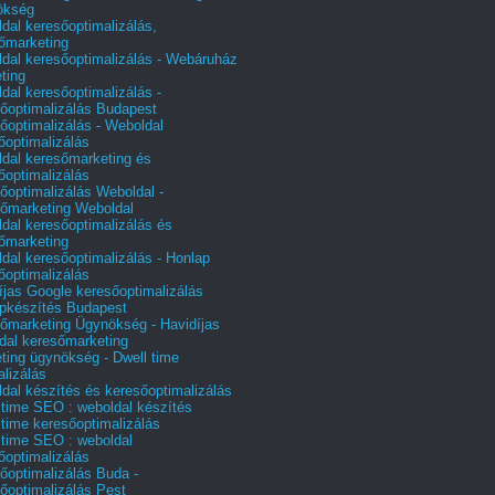
ökség
dal keresőoptimalizálás,
őmarketing
dal keresőoptimalizálás - Webáruház
ting
dal keresőoptimalizálás -
őoptimalizálás Budapest
őoptimalizálás - Weboldal
őoptimalizálás
dal keresőmarketing és
őoptimalizálás
őoptimalizálás Weboldal -
őmarketing Weboldal
dal keresőoptimalizálás és
őmarketing
dal keresőoptimalizálás - Honlap
őoptimalizálás
íjas Google keresőoptimalizálás
pkészítés Budapest
őmarketing Ügynökség - Havidíjas
dal keresőmarketing
ting ügynökség - Dwell time
alizálás
dal készítés és keresőoptimalizálás
 time SEO : weboldal készítés
 time keresőoptimalizálás
 time SEO : weboldal
őoptimalizálás
őoptimalizálás Buda -
őoptimalizálás Pest