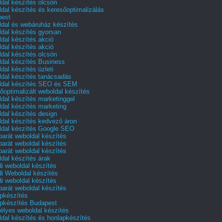
dal készítés olcsón
dal készítés és keresőoptimalizálás
pest
dal és webáruház készítés
dal készítés gyorsan
dal készítés akció
dal készítés akció
dal készítés olcsón
dal készítés Business
dal készítés üzleti
dal készítés tanácsadás
dal készítés SEO és SEM
őoptimalizált weboldal készítés
dal készítés marketinggel
dal készítés marketing
dal készítés design
dal készítés kedvező áron
dal készítés Google SEO
barát weboldal készítés
barát weboldal készítés
barát weboldal készítés
dal készítés árak
i weboldal készítés
i Weboldal készítés
i weboldal készítés
barát weboldal készítés
pkészítés
pkészítés Budapest
lyes weboldal készítés
dal készítés és honlapkészítés