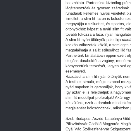
használata. Partnerünk kizárólag pré
légáteresztőek és gyorsan száradnak.
ruhadarab kellemes hűvös viseletet biz
Emellett a slim fit fazon is kulcsfont
megnyújtja a sziluettet, és sportos, e
öltönyökhöz képest a nyári slim fit vál
tovább fokozza a laza, nyári hangulato
A slim fit nyári öltönyök palettája rá
kockás változatok közül, a semleges s
megtalálhatja a saját stílusához illő fa
Partnerünk kínálatában éppen ezért oly
elegáns daraboktól a vagány, menő mod
környezetünk tetszését, legyen szó egy
eseményről.
Ráadásul a slim fit nyári öltönyök nem
A testhez simuló, mégis szabad mozg
nyári napokon is garantálják, hogy ki
Így aztán el is felejthetjük a hagyom
slim fit modelljeit preferáljuk! Akár e
készülünk, ezek a darabok mindenképp
megjelenést kölcsönöznek, miközben p
Szob Budapest Aszód Tatabánya Göd 
Pilisvörösvár Gödöllő Mogyoród Magl
Gyál Vác Székesfehérvár Szigetszen