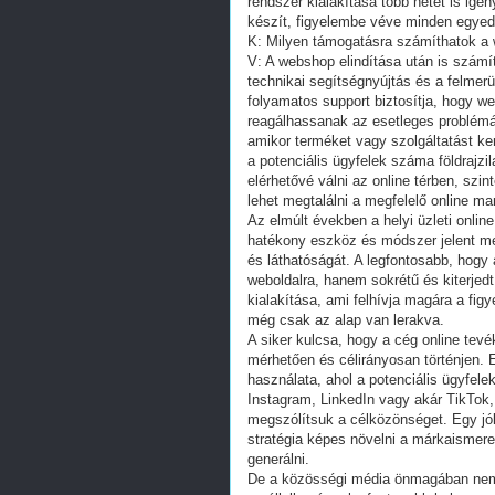
rendszer kialakítása több hetet is igé
készít, figyelembe véve minden egyed
K: Milyen támogatásra számíthatok a 
V: A webshop elindítása után is számí
technikai segítségnyújtás és a felmer
folyamatos support biztosítja, hogy 
reagálhassanak az esetleges problémák
amikor terméket vagy szolgáltatást ke
a potenciális ügyfelek száma földrajzi
elérhetővé válni az online térben, szi
lehet megtalálni a megfelelő online m
Az elmúlt években a helyi üzleti onlin
hatékony eszköz és módszer jelent meg,
és láthatóságát. A legfontosabb, hogy
weboldalra, hanem sokrétű és kiterjed
kialakítása, ami felhívja magára a fig
még csak az alap van lerakva.
A siker kulcsa, hogy a cég online tev
mérhetően és célirányosan történjen. 
használata, ahol a potenciális ügyfel
Instagram, LinkedIn vagy akár TikTok,
megszólítsuk a célközönséget. Egy jól
stratégia képes növelni a márkaismeret
generálni.
De a közösségi média önmagában nem e