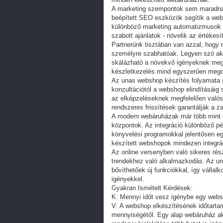
A marketing szempontok sem maradnak
beépített SEO eszközök segítik a we
különböző marketing automatizmusok -
szabott ajánlatok - növelik az értékes
Partnerünk tisztában van azzal, hogy
személyre szabhatóak. Legyen szó aká
skálázható a növekvő igényeknek megf
készletkezelés mind egyszerűen megold
Az unas webshop készítés folyamata s
konzultációtól a webshop elindításáig 
az elképzeléseknek megfelelően valósu
rendszeres frissítések garantálják a z
A modern webáruházak már több mint eg
központok. Az integráció különböző pé
könyvelési programokkal jelentősen eg
készített webshopok mindezen integrá
Az online versenyben való sikeres rés
trendekhez való alkalmazkodás. Az u
bővíthetőek új funkciókkal, így vállalk
igényekkel.
Gyakran Ismételt Kérdések:
K: Mennyi időt vesz igénybe egy web
V: A webshop elkészítésének időtarta
mennyiségétől. Egy alap webáruház aká