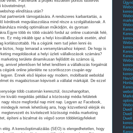
nybe vehet. Partnerünk a projekt kezdetén pontos időtervet
Ügyn
i követelményt.
Webol
webshop elindítása után?
keres
Webol
that partnerünk támogatására. A rendszeres karbantartás, a
marke
ülő kérdések megválaszolása mind része a szolgáltatásnak. A
Webol
webáruháza mindig optimálisan működjön, és gyorsan
Keres
ra.Egyre több és több vásárló fordul az online csatornák felé,
Keres
res. Ez még inkább igaz a helyi kisvállalkozások esetén, ahol
keres
Webol
lag korlátozottabb. Ha a cégünk nem tud jelen lenni és
keres
nte biztos, hogy lemarad a versenytársaihoz képest. De hogy is
Keres
arketing megoldásokat a helyi üzleti vállalkozások számára?
Keres
e marketing területe dinamikusan fejlődött és számos új,
Webol
 amivel jelentősen fel lehet lendíteni a vállalkozás forgalmát
keres
Webol
 a cégünk online jelenléte ne szorítkozzon csupán egy
keres
t legyen. Ennek első lépése egy modern, mobilbarát weboldal
Havid
yelmet és magabiztosan képviseli a vállalat márkáját. De ezzel
Honla
Keres
ékenysége több csatornán keresztül, összehangoltan,
webol
Marke
Erre kiváló megoldás például a közösségi média felületek
optim
ek nagy része megfordul nap mint nap. Legyen az Facebook,
Webol
 mindegyik remek lehetőség arra, hogy közvetlenül elérjük és
Dwell
 megtervezett és kivitelezett közösségi média marketing
Dwell
et, építeni a bizalmat és végső soron többletügyfeleket
Dwell
keres
Keres
lég. A keresőoptimalizálás (SEO) is elengedhetetlen, hogy
Keres