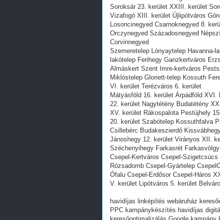
Soroksár 23. kerület XXIII. kerület So
Vizafogó XIII. kerület Újlipótváros Gö
Losoncinegyed Csarnoknegyed 8. kerü
Orczynegyed Századosnegyed Népszín
Corvinnegyed
Szemeretelep Lónyaytelep Havanna-lak
lakótelep Ferihegy Ganzkertváros Erzs
Almáskert Szent Imre-kertváros Pests
Miklóstelep Gloriett-telep Kossuth Fer
VI. kerület Terézváros 6. kerület
Mátyásföld 16. kerület Árpádföld XVI
22. kerület Nagytétény Budatétény XXI
XV. kerület Rákospalota Pestújhely 15.
20. kerület Szabótelep Kossuthfalva 
Csillebérc Budakeszierdő Kissvábhe
Jánoshegy 12. kerület Virányos XII. k
Széchenyihegy Farkasrét Farkasvölg
Csepel-Kertváros Csepel-Szigetcsúcs C
Rózsadomb Csepel-Gyártelep CsepelCs
Ófalu Csepel-Erdősor Csepel-Háros XX
V. kerület Lipótváros 5. kerület Belvár
havidíjas linképítés webáruház kereső
PPC kampánykészítés havidíjas digitál
keresőoptimalizálás Google kampány 