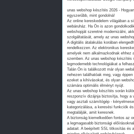
unas webshop készítés 2026 - Hogyan é
egyszerűbb, mint gondolná!
Az online kereskedelem világában a s
webáruház. Ha Ön is azon gondolkodik
webshopját szeretné modernizálni, akk
szolgáltatását, amely az unas webshop
A digitális átalakulás korában elengedh
rendelkezzen. Az elektronikus keresk
amelyek nem alkalmazkodnak ehhez a t
szemben. Az unas webshop készítés so
legmodernebb technológiákat a felhaszn
Talán Ön is találkozott már olyan webá
nehezen találhatóak meg, vagy éppen a 
ezeket a kihívásokat, és olyan websh
számára optimális élményt nyújt.
Az unas webshop készítés során külön
reszponzív dizájnja biztosítja, hogy a 
vagy asztali számítógép - kényelmes
kategorizálása, a keresési funkciók és
megtalálják, amit keresnek.
A biztonság kiemelkedően fontos az o
a legmagasabb biztonsági előírásokna
adatait. A beépített SSL titkosítás és
minden elkészített webáruháznak.