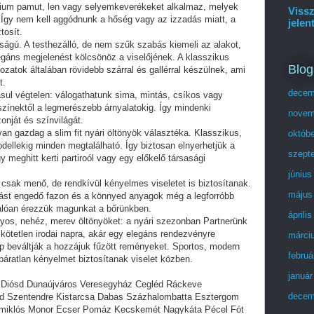
mium pamut, len vagy selyemkeverékeket alkalmaz, melyek
Vissz
 Így nem kell aggódnunk a hőség vagy az izzadás miatt, a
jelen
tosít.
osságú. A testhezálló, de nem szűk szabás kiemeli az alakot,
legáns megjelenést kölcsönöz a viselőjének. A klasszikus
Blog
tozatok általában rövidebb szárral és gallérral készülnek, ami
t.
decem
adásul végtelen: válogathatunk sima, mintás, csíkos vagy
zínektől a legmerészebb árnyalatokig. Így mindenki
novem
zonját és színvilágát.
an gazdag a slim fit nyári öltönyök választéka. Klasszikus,
októb
ellekig minden megtalálható. Így biztosan elnyerhetjük a
szept
 meghitt kerti partiroól vagy egy előkelő társasági
június
 csak menő, de rendkívül kényelmes viseletet is biztosítanak.
május
ást engedő fazon és a könnyed anyagok még a legforróbb
válóan érezzük magunkat a bőrünkben.
áprili
ányos, nehéz, merev öltönyöket: a nyári szezonban Partnerünk
gy kötetlen irodai napra, akár egy elegáns rendezvényre
márci
 beváltják a hozzájuk fűzött reményeket. Sportos, modern
februá
áratlan kényelmet biztosítanak viselet közben.
január
Diósd Dunaújváros Veresegyház Cegléd Ráckeve
decem
ód Szentendre Kistarcsa Dabas Százhalombatta Esztergom
tmiklós Monor Ecser Pomáz Kecskemét Nagykáta Pécel Fót