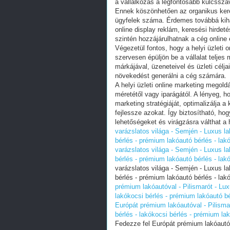
a vállalkozás a legfontosabb kulcssza
Ennek köszönhetően az organikus keres
ügyfelek száma. Érdemes továbbá kihas
online display reklám, keresési hirde
szintén hozzájárulhatnak a cég onlin
Végezetül fontos, hogy a helyi üzleti
szervesen épüljön be a vállalat teljes
márkájával, üzeneteivel és üzleti célj
növekedést generálni a cég számára.
A helyi üzleti online marketing megold
méretétől vagy iparágától. A lényeg, h
marketing stratégiáját, optimalizálja 
fejlessze azokat. Így biztosítható, hog
lehetőségeket és virágzásra válthat a 
varázslatos világa - Semjén - Luxus la
bérlés - prémium lakóautó bérlés - lak
varázslatos világa - Semjén - Luxus la
bérlés - prémium lakóautó bérlés - lak
varázslatos világa - Semjén - Luxus la
bérlés - prémium lakóautó bérlés - lak
prémium lakóautóval - Pilismarót - Lux
lakókocsi bérlés - prémium lakóautó bé
Európát prémium lakóautóval - Pilisma
bérlés - lakókocsi bérlés - prémium lak
Fedezze fel Európát prémium lakóautóva