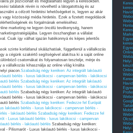
vakra jól pozícionált és megtalálható legyen a keresőkben.
Keres
ési találatok révén is növelhető a látogatottság és az
keres
ználni a célzott hirdetési lehetőségeket is, legyen az akár
Havid
Webol
tés vagy közösségi média hirdetés. Ezek a fizetett megoldások
Webol
e elérhetőségének és forgalmának emeléséhez.
Honla
 online marketing ne legyen öncélú tevékenység, hanem
Keres
 marketingstratégiájába. Legyen összhangban a vállalat
Mark
aival. Csak így válhat igazán hatékonnyá és képes jelentős
Egyed
keres
Egyed
ások szinte korlátlanul skálázhatóak, függetlenül a vállalkozás
Onlin
ogy a cégünk szakértő segítségével alakítsa ki a saját online
Webár
a különböző csatornákat és folyamatosan tesztelje, mérje és
Helyi
y a vállalkozás kihasználja az online világ kínálta
készí
Onlin
helyi piacon.
Szabadság négy keréken: Az integrált lakóautó
Webol
kóautó bérlés - luxus lakókocsi - campervan bérlés - lakókocsi
Keres
óautó bérlés
Szabadság négy keréken: Az integrált lakóautó
Havid
kóautó bérlés - luxus lakókocsi - campervan bérlés - lakókocsi
Egyed
óautó bérlés
Szabadság négy keréken: Az integrált lakóautó
Profe
Webol
kóautó bérlés - luxus lakókocsi - campervan bérlés - lakókocsi
Googl
óautó bérlés
Szabadság négy keréken: Fedezze fel Európát
Tarta
us lakóautó bérlés - luxus lakókocsi - campervan bérlés -
Mobil
rlés - lakóautó bérlés
Szabadság négy keréken: Fedezze fel
Webol
rót - Luxus lakóautó bérlés - luxus lakókocsi - campervan
Olcsó
Webol
óautó bérlés - lakóautó bérlés
Szabadság négy keréken:
Helyi
l - Pilismarót - Luxus lakóautó bérlés - luxus lakókocsi -
Keres