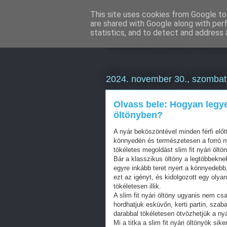
This site uses cookies from Google to 
are shared with Google along with per
Weboldal kés
statistics, and to detect and address 
2024. november 30., szombat
Olvass bele: Hogyan legyek
öltönyben?
A nyár beköszöntével minden férfi elő
könnyedén és természetesen a forró n
tökéletes megoldást slim fit nyári ölt
Bár a klasszikus öltöny a legtöbbeknek
egyre inkább teret nyert a könnyedebb,
ezt az igényt, és kidolgozott egy olyan 
tökéletesen illik.
A slim fit nyári öltöny ugyanis nem c
hordhatjuk esküvőn, kerti partin, sza
darabbal tökéletesen ötvözhetjük a ny
Mi a titka a slim fit nyári öltönyök s