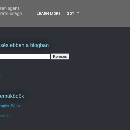
user-agent
erate usage
LEARN MORE
GOT IT
sés ebben a blogban
l
reműködők
mplex Web+
boldal