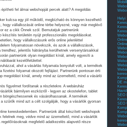
Mobil
Webol
pítheti fel álmai webshopját percek alatt? A megoldás
Webol
Helyi
iker kulcsa egy jól működő, megbízható és könnyen kezelhető
Keres
, hogy vállalkozását online térbe helyezné, vagy már meglévő
Keres
or ez a cikk Önnek szól. Bemutatjuk partnerünk
Keres
 készítés területén nyújt professzionális megoldásokat.
Webol
Onlin
etetlen, hogy vállalkozásunk erős online jelenléttel
Onlin
edelem folyamatosan növekszik, és azok a vállalkozások,
Webol
rendhez, jelentős hátrányba kerülhetnek versenytársaikkal
Webol
rán partnerünk olyan megoldást kínál, amely egyesíti a
Webol
álóbarát kezelőfelülettel.
Webo
Webár
ruházzal, ahol a vásárlás folyamata bonyolult volt, a termékek
Webár
fizetési folyamat okozott fejfájást. Partnerünk pontosan érti
keres
op megoldást kínál, amely mind az üzemeltető, mind a vásárló
Kompl
DE m
ös figyelmet fordítanak a részletekre. A webáruház
Keres
Havid
vásárlók bármilyen eszközről - legyen az okostelefon, tablet
SEO 
en böngészhessenek és vásárolhassanak. A termékek
Keres
 a szűrők mind azt a célt szolgálják, hogy a vásárlók gyorsan
SEO 
Kompl
nline kereskedelemben. Partnerünk által készített webshopok
Kompl
Webol
k felelnek meg, védve mind az üzemeltető, mind a vásárlók
keres
 a regelőírásoknak megfelelő adatkezelés alapvető része
Webol