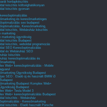
barát honlapkészítés
dal készítés költséghatékonyan
dal készítés gyorsan
 keresőoptimalizálás
őmarketing és keresőmarketinges
őoptimalizálás seo budapest
őoptimalizálás, Keresőmarketing,
dal készítés, Webáruház készítés
e marketing
e marketing ügynökség
dal készítés Budapest
dal készítés, weboldal programozás
dal SEO Keresőoptimalizálás
ldal és Webáruház SEO
uház készítés
uház keresőoptimalizálás és
őmarketing
ex Web+ keresőoptimalizálás - Mobile
agyarul
őmarketing Ügynökség Budapest
íjas SEO : Eladó új és használt BMW i3
Budapest
őmarketing Budapest Komplex Web+
Ügynökség Budapest
ex Web+ Tesla Model 3
ex Web+ keresőoptimalizálás Budapest
dal készítés - Webáruház
őoptimalizálás - Keresőmarketing
dal készítés - Eladó használt Porsche