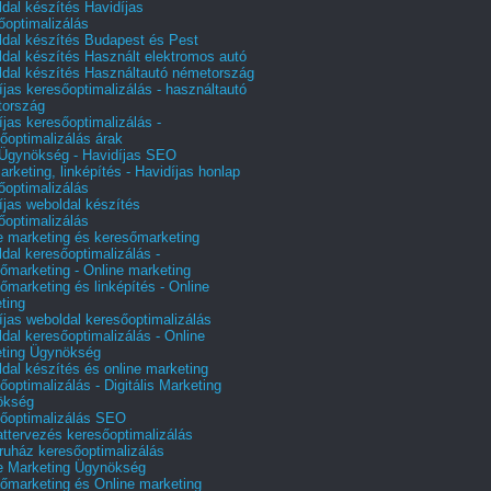
dal készítés Havidíjas
őoptimalizálás
dal készítés Budapest és Pest
dal készítés Használt elektromos autó
dal készítés Használtautó németország
íjas keresőoptimalizálás - használtautó
tország
íjas keresőoptimalizálás -
őoptimalizálás árak
gynökség - Havidíjas SEO
arketing, linképítés - Havidíjas honlap
őoptimalizálás
íjas weboldal készítés
őoptimalizálás
e marketing és keresőmarketing
dal keresőoptimalizálás -
őmarketing - Online marketing
őmarketing és linképítés - Online
ting
íjas weboldal keresőoptimalizálás
dal keresőoptimalizálás - Online
ting Ügynökség
dal készítés és online marketing
őoptimalizálás - Digitális Marketing
ökség
őoptimalizálás SEO
attervezés keresőoptimalizálás
uház keresőoptimalizálás
e Marketing Ügynökség
őmarketing és Online marketing