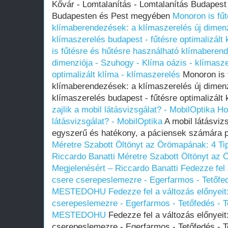
Kővár - Lomtalanítás - Lomtalanítás Budapest
Budapesten és Pest megyében
Monoron is fűt
klímaberendezések: a klímaszerelés új dimenz
klímaszerelés budapest - fűtésre optimalizált 
is fűtésre és hűtésre használható klímaberen
dimenziója - Szuhogy - Klíma oázis - klímasze
optimalizált klíma - klímaszerelés
Monoron is 
klímaberendezések: a klímaszerelés új dimenz
klímaszerelés budapest - fűtésre optimalizált
zajlik a mobil látásvizsgálat? - MobilOptika
Ho
látásvizsgálat? - MobilOptika
A mobil látásvizs
egyszerű és hatékony, a páciensek számára p
Méretre Szabott Öltönyt az Örömapának: 4 Ti
Riccardo Banatti
Méretre Szabott Öltönyt az 
Megjelenésért – Riccardo Banatti
Fedezze fel 
csere cserepeslemezre - Egerfarmos - Tetőfed
MESTEDOHU
Fedezze fel a változás előnyeit
cserepeslemezre - Egerfarmos - Tetőfedés - T
MESTEDOHU
Fedezze fel a változás előnyeit
cserepeslemezre - Egerfarmos - Tetőfedés - T