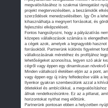
megvalósításához is szakmai támogatást nyúj
projekt megtervezésében, a beszámolók elkés
szerződések menedzselésében. Így Ön a lehe
kihasználhatja a megnyert forrásokat, és gör
fejlesztési elképzeléseit.
Fontos hangsúlyozni, hogy a pályázatírás nem
közepes vállalkozások számára is elengedhet
a cégek azok, amelyek a legnagyobb hasznot 
forrásokból. Partnerünk különös figyelmet ford
vállalkozásának méretéhez és profiljához legj
lehetőségeket azonosítsa, legyen szó akár kez
cégről vagy éppen egy dinamikusan növekvő k
Minden vállalkozó életében eljön az a pont, a
vagy éppen egy új irány felfedezése válik a l
Ilyenkor gyakran szembesülünk azzal a kihívá
ötletekkel és ambíciókkal, a megvalósításho
állnak rendelkezésünkre. Ez az a pillanat, ami
horizontokat nyithat meg előttünk.
Partnerünk pontosan ebben a helyzetben nyújt