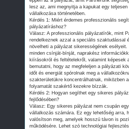
éppen az a pályázat, amit Partnerünk segítség
lesz az, ami megnyitja a kapukat egy teljesen ú
vállalkozása történetében.
Kérdés 1: Miért érdemes professzionális segí
pályázatíráshoz?
Válasz: A professzionális pályázatírók, mint 
rendelkeznek azzal a speciális szaktudással é
növelheti a pályázat sikerességének esélyeit.
minden csínját-bínját, naprakész információkk
kiírásokról és feltételekről, valamint képesek
bemutatni, hogy az megfeleljen a pályázati k
időt és energiát spórolnak meg a vállalkozókna
szakterületükre koncentrálhatnak, miközben a
folyamatát szakértő kezekre bízzák.
Kérdés 2: Hogyan segíthet egy sikeres pályáz
fejlődésében?
Válasz: Egy sikeres pályázat nem csupán egysz
vállalkozás számára. Ez egy lehetőség arra, h
valósítson meg, amelyek hosszú távon is pozi
működésére. Lehet szó technológiai fejlesztés