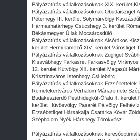
Pályázatírás vállalkozásoknak XIX. kerület Ki
Pályázatírás vállalkozásoknak Óbudaisziget
Péterhegy III. kerület Solymárvölgy Kaszásdű
Hármashatárhegy Csúcshegy 3. kerület Római
Békásmegyer Újlak Mocsárosdűlő
Pályázatírás vállalkozásoknak Alsórákos Kis
kerület Herminamező XIV. kerület Városliget 
Pályázatírás vállalkozásoknak Zugliget Svá
Kissvábhegy Farkasrét Farkasvölgy Virányo
12. kerület Kútvölgy XII. kerület Magasút Má
Krisztinaváros Istenhegy Csillebérc
Pályázatírás vállalkozásoknak Erzsébettelek
Remetekertváros Vérhalom Máriaremete Szépv
Budakeszierdő Pesthidegkút-Ófalu II. kerüle
kerület Hűvösvölgy Pasarét Pálvölgy Felhévíz
Erzsébetliget Hársakalja Csatárka Kővár Zöl
Széphalom Nyék Hárshegy Törökvész
Pályázatírás vállalkozásoknak keresőoptimali