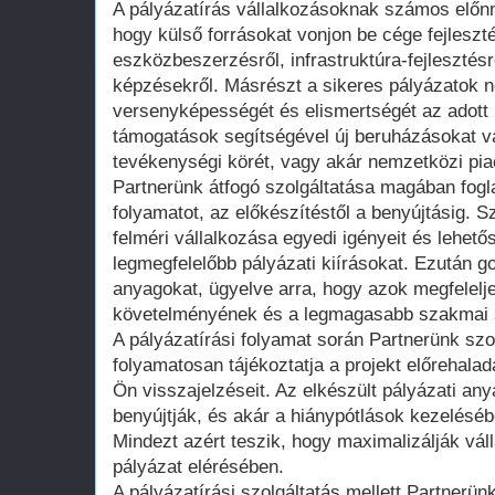
A pályázatírás vállalkozásoknak számos előnny
hogy külső forrásokat vonjon be cége fejleszt
eszközbeszerzésről, infrastruktúra-fejlesztésr
képzésekről. Másrészt a sikeres pályázatok n
versenyképességét és elismertségét az adott
támogatások segítségével új beruházásokat va
tevékenységi körét, vagy akár nemzetközi pia
Partnerünk átfogó szolgáltatása magában foglal
folyamatot, az előkészítéstől a benyújtásig. 
felméri vállalkozása egyedi igényeit és lehető
legmegfelelőbb pályázati kiírásokat. Ezután g
anyagokat, ügyelve arra, hogy azok megfelelj
követelményének és a legmagasabb szakmai s
A pályázatírási folyamat során Partnerünk sz
folyamatosan tájékoztatja a projekt előrehalad
Ön visszajelzéseit. Az elkészült pályázati any
benyújtják, és akár a hiánypótlások kezeléséb
Mindezt azért teszik, hogy maximalizálják váll
pályázat elérésében.
A pályázatírási szolgáltatás mellett Partnerün