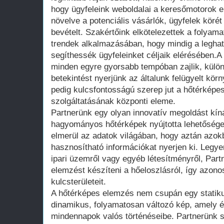
hogy ügyfeleink weboldalai a keresőmotorok el
növelve a potenciális vásárlók, ügyfelek körét
bevételt. Szakértőink elkötelezettek a folyam
trendek alkalmazásában, hogy mindig a legh
segíthessék ügyfeleinket céljaik elérésében.A
minden egyre gyorsabb tempóban zajlik, külön
betekintést nyerjünk az általunk felügyelt k
pedig kulcsfontosságú szerep jut a hőtérkép
szolgáltatásának központi eleme.
Partnerünk egy olyan innovatív megoldást kín
hagyományos hőtérképek nyújtotta lehetősége
elmerül az adatok világában, hogy aztán azok
hasznosítható információkat nyerjen ki. Legye
ipari üzemről vagy egyéb létesítményről, Part
elemzést készíteni a hőeloszlásról, így azon
kulcsterületeit.
A hőtérképes elemzés nem csupán egy statikus
dinamikus, folyamatosan változó kép, amely ér
mindennapok valós történéseibe. Partnerünk 