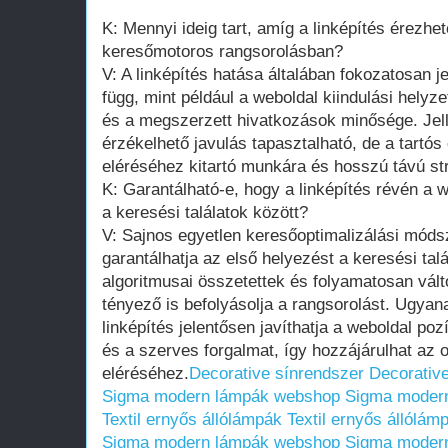
K: Mennyi ideig tart, amíg a linképítés érezh
keresőmotoros rangsorolásban?
V: A linképítés hatása általában fokozatosan je
függ, mint például a weboldal kiindulási helyz
és a megszerzett hivatkozások minősége. Je
érzékelhető javulás tapasztalható, de a tartó
eléréséhez kitartó munkára és hosszú távú st
K: Garantálható-e, hogy a linképítés révén a 
a keresési találatok között?
V: Sajnos egyetlen keresőoptimalizálási módsz
garantálhatja az első helyezést a keresési tal
algoritmusai összetettek és folyamatosan vá
tényező is befolyásolja a rangsorolást. Ugyan
linképítés jelentősen javíthatja a weboldal pozí
és a szerves forgalmat, így hozzájárulhat az 
eléréséhez.
Decorative sínrendszer
Decorativ
Sigma modern lámpák webshop
Sigma moder
Textil ernyős állólámpák
Textil ernyős állólám
Sigma modern lámpák webshop
Sigma moder