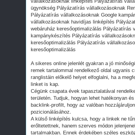
vállalkozásoknak linképítés Pályázatírás válla
ügynökség Pályázatírás vállalkozásoknak Rem
Pályázatírás vállalkozásoknak Google kampán
vállalkozásoknak havidíjas linképítés Pályáza
webáruház keresőoptimalizálás Pályázatírás
kampánykészítés Pályázatírás vállalkozásokn
keresőoptimalizálás Pályázatírás vállalkozás
keresőoptimalizálás
A sikeres online jelenlét gyakran a jó minősé
remek tartalommal rendelkező oldal ugyanis 
ranglistáin előkelő helyet elfoglalni, ha a me
linket is kap.
Cégünk csapata évek tapasztalatával rendelke
területén. Tudjuk, hogyan lehet hatékonyan é
backlink-profilt, hogy az valóban hozzájáruljo
pozicionálásához.
A külső linképítés kulcsa, hogy a linkek ne 
erőltetettnek, hanem szerves módon jelenjen
tartalmakban. Ennek érdekében széles eszköz