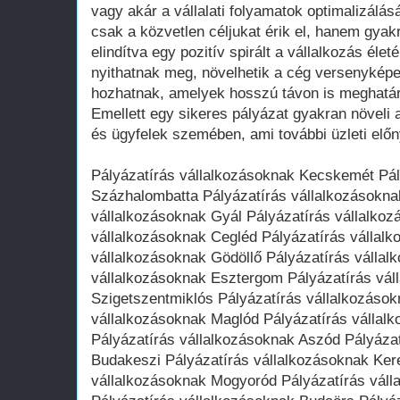
vagy akár a vállalati folyamatok optimalizálás
csak a közvetlen céljukat érik el, hanem gyak
elindítva egy pozitív spirált a vállalkozás élet
nyithatnak meg, növelhetik a cég versenyképe
hozhatnak, amelyek hosszú távon is meghatáro
Emellett egy sikeres pályázat gyakran növeli a
és ügyfelek szemében, ami további üzleti elő
Pályázatírás vállalkozásoknak Kecskemét Pál
Százhalombatta Pályázatírás vállalkozásokna
vállalkozásoknak Gyál Pályázatírás vállalko
vállalkozásoknak Cegléd Pályázatírás vállalk
vállalkozásoknak Gödöllő Pályázatírás válla
vállalkozásoknak Esztergom Pályázatírás vál
Szigetszentmiklós Pályázatírás vállalkozáso
vállalkozásoknak Maglód Pályázatírás vállal
Pályázatírás vállalkozásoknak Aszód Pályáza
Budakeszi Pályázatírás vállalkozásoknak Ker
vállalkozásoknak Mogyoród Pályázatírás váll