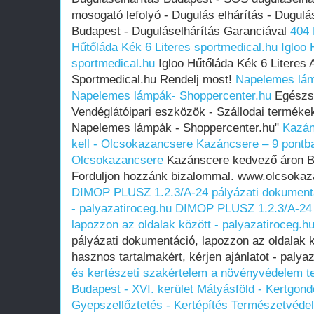
mosogató lefolyó - Dugulás elhárítás - Dugulá
Budapest - Duguláselhárítás Garanciával
404 
Hűtőláda Kék 6 Literes sportmedical.hu
Igloo 
sportmedical.hu
Igloo Hűtőláda Kék 6 Literes A
Sportmedical.hu Rendelj most!
Napelemes lám
Napelemes lámpák- Shoppercenter.hu
Egészsé
Vendéglátóipari eszközök - Szállodai termék
Napelemes lámpák - Shoppercenter.hu"
Kazán
kell - Olcsokazancsere
Kazáncsere – 9 pontban
Olcsokazancsere
Kazánscere kedvező áron B
Forduljon hozzánk bizalommal. www.olcsoka
DIMOP PLUSZ 1.2.3/A-24 pályázati dokumentác
- palyazatiroceg.hu
DIMOP PLUSZ 1.2.3/A-24 
lapozzon az oldalak között - palyazatiroceg.h
pályázati dokumentáció, lapozzon az oldalak k
hasznos tartalmakért, kérjen ajánlatot - palya
és kertészeti szakértelem a növényvédelem t
Budapest - XVI. kerület Mátyásföld - Kertgon
Gyepszellőztetés - Kertépítés
Természetvédel