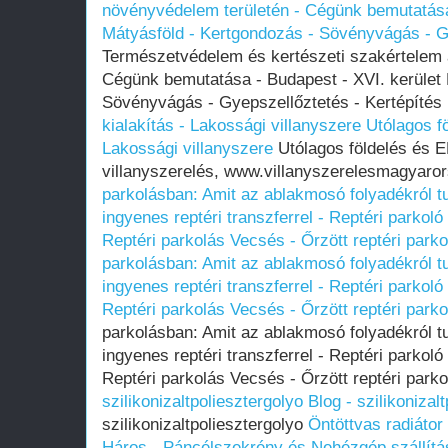
növényvédelem területén - Cégünk bemutatása 
Mátyásföld - Kertgondozás - Sövényvágás - Gy
Természetvédelem és kertészeti szakértelem 
Cégünk bemutatása - Budapest - XVI. kerület 
Sövényvágás - Gyepszellőztetés - Kertépítés
kialakítás - Lakossági villanyszere
Utólagos f
Lakossági villanyszere
Utólagos földelés és E
villanyszerelés, www.villanyszerelesmagyaro
parkolásban: Amit az ablakmosó folyadékról t
ingyenes reptéri transzferrel - Reptéri parkoló
Reptéri parkolás Vecsés - Őrzött reptéri parko
parkolásban: Amit az ablakmosó folyadékról t
ingyenes reptéri transzferrel - Reptéri parkoló
Reptéri parkolás Vecsés - Őrzött reptéri parko
parkolásban: Amit az ablakmosó folyadékról t
ingyenes reptéri transzferrel - Reptéri parkoló
Reptéri parkolás Vecsés - Őrzött reptéri park
szilikonizaltpoliesztergolyo
Blog - szilikonizal
szilikonizaltpoliesztergolyo
Öntöttvas radiátor
Háros - Páncélszekrény és Nehézgép szállítá