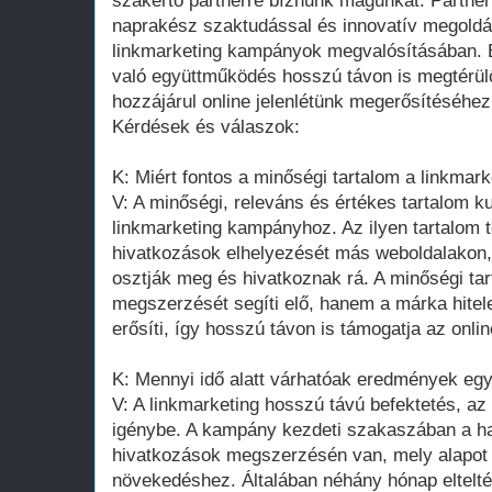
szakértő partnerre bíznunk magunkat. Partnerü
naprakész szaktudással és innovatív megoldáso
linkmarketing kampányok megvalósításában. 
való együttműködés hosszú távon is megtérülő
hozzájárul online jelenlétünk megerősítéséhez 
Kérdések és válaszok:
K: Miért fontos a minőségi tartalom a linkmar
V: A minőségi, releváns és értékes tartalom k
linkmarketing kampányhoz. Az ilyen tartalom
hivatkozások elhelyezését más weboldalakon,
osztják meg és hivatkoznak rá. A minőségi t
megszerzését segíti elő, hanem a márka hitel
erősíti, így hosszú távon is támogatja az onli
K: Mennyi idő alatt várhatóak eredmények eg
V: A linkmarketing hosszú távú befektetés, a
igénybe. A kampány kezdeti szakaszában a h
hivatkozások megszerzésén van, mely alapot t
növekedéshez. Általában néhány hónap eltel