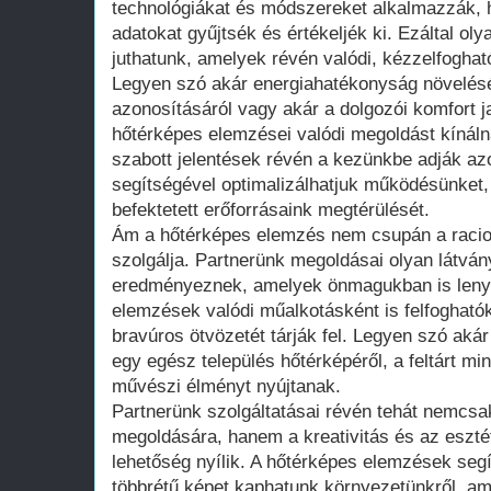
technológiákat és módszereket alkalmazzák, 
adatokat gyűjtsék és értékeljék ki. Ezáltal ol
juthatunk, amelyek révén valódi, kézzelfoghat
Legyen szó akár energiahatékonyság növelésé
azonosításáról vagy akár a dolgozói komfort j
hőtérképes elemzései valódi megoldást kínáln
szabott jelentések révén a kezünkbe adják a
segítségével optimalizálhatjuk működésünket,
befektetett erőforrásaink megtérülését.
Ám a hőtérképes elemzés nem csupán a racion
szolgálja. Partnerünk megoldásai olyan látvány
eredményeznek, amelyek önmagukban is lenyű
elemzések valódi műalkotásként is felfogható
bravúros ötvözetét tárják fel. Legyen szó ak
egy egész település hőtérképéről, a feltárt mi
művészi élményt nyújtanak.
Partnerünk szolgáltatásai révén tehát nemcsa
megoldására, hanem a kreativitás és az eszté
lehetőség nyílik. A hőtérképes elemzések seg
többrétű képet kaphatunk környezetünkről, a