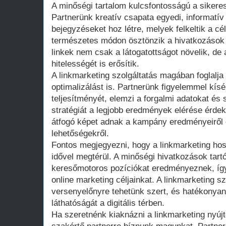
A minőségi tartalom kulcsfontosságú a siker
Partnerünk kreatív csapata egyedi, informatív
bejegyzéseket hoz létre, melyek felkeltik a c
természetes módon ösztönzik a hivatkozások e
linkek nem csak a látogatottságot növelik, de
hitelességét is erősítik.
A linkmarketing szolgáltatás magában foglalja
optimalizálást is. Partnerünk figyelemmel kísé
teljesítményét, elemzi a forgalmi adatokat és
stratégiát a legjobb eredmények elérése érde
átfogó képet adnak a kampány eredményeiről é
lehetőségekről.
Fontos megjegyezni, hogy a linkmarketing hos
idővel megtérül. A minőségi hivatkozások tar
keresőmotoros pozíciókat eredményeznek, így
online marketing céljainkat. A linkmarketing s
versenyelőnyre tehetünk szert, és hatékonyan
láthatóságát a digitális térben.
Ha szeretnénk kiaknázni a linkmarketing nyúj