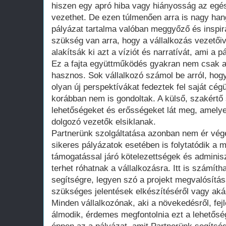
hiszen egy apró hiba vagy hiányosság az egés
vezethet. De ezen túlmenően arra is nagy han
pályázat tartalma valóban meggyőző és inspir
szükség van arra, hogy a vállalkozás vezető
alakítsák ki azt a víziót és narratívát, ami a p
Ez a fajta együttműködés gyakran nem csak a
hasznos. Sok vállalkozó számol be arról, hog
olyan új perspektívákat fedeztek fel saját cé
korábban nem is gondoltak. A külső, szakért
lehetőségeket és erősségeket lát meg, amelyek
dolgozó vezetők elsiklanak.
Partnerünk szolgáltatása azonban nem ér vége
sikeres pályázatok esetében is folytatódik a
támogatással járó kötelezettségek és adminiszt
terhet róhatnak a vállalkozásra. Itt is számít
segítségre, legyen szó a projekt megvalósítá
szükséges jelentések elkészítéséről vagy aká
Minden vállalkozónak, aki a növekedésről, fej
álmodik, érdemes megfontolnia ezt a lehetősége