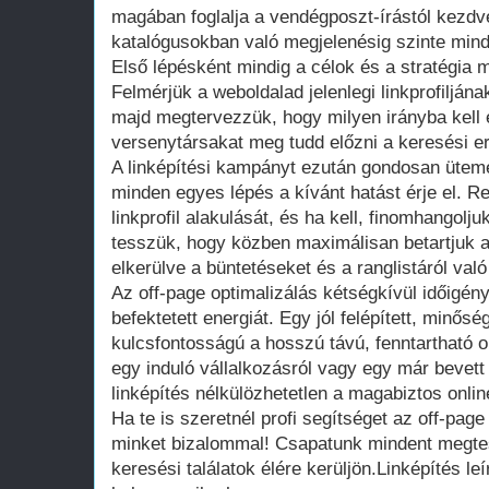
magában foglalja a vendégposzt-írástól kezd
katalógusokban való megjelenésig szinte mind
Első lépésként mindig a célok és a stratégia
Felmérjük a weboldalad jelenlegi linkprofiljá
majd megtervezzük, hogy milyen irányba kell 
versenytársakat meg tudd előzni a keresési 
A linképítési kampányt ezután gondosan ütem
minden egyes lépés a kívánt hatást érje el. 
linkprofil alakulását, és ha kell, finomhangolju
tesszük, hogy közben maximálisan betartjuk a
elkerülve a büntetéseket és a ranglistáról való
Az off-page optimalizálás kétségkívül időigény
befektetett energiát. Egy jól felépített, minősé
kulcsfontosságú a hosszú távú, fenntartható o
egy induló vállalkozásról vagy egy már bevett 
linképítés nélkülözhetetlen a magabiztos onlin
Ha te is szeretnél profi segítséget az off-page
minket bizalommal! Csapatunk mindent megtes
keresési találatok élére kerüljön.Linképítés le