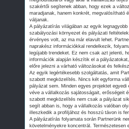
szakértői segítenek abban, hogy ezek a vált
maradjanak, hanem konkrét, megvalósítható é
váljanak.
A pályázatírás világában az egyik legnagyobb
szabályozási környezet és pályázati feltétel
érvényes volt, az ma már elavult lehet. Part
naprakész információkkal rendelkezik, folyam
legújabb trendeket. Ez nem csak azt jelenti, h
információk alapján készítik el a pályázatoka
előre jelezni a várható változásokat és felkész
Az egyik legértékesebb szolgáltatás, amit Par
szabott megközelítés. Nincs két egyforma vál
pályázat sem. Minden egyes projektet egyedi 
véve a vállalkozás sajátosságait, erősségeit 
szabott megközelítés nem csak a pályázat sik
segít abban is, hogy a vállalkozás valóban oly
illeszkedik a profiljához és hosszú távon is fe
A pályázatírás folyamata során Partnerünk n
követelményekre koncentrál. Természetesen ez