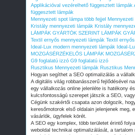
Applikációval vezérelhető függesztett lámpák
függesztett lámpák
Mennyezeti spot lámpa több fejjel
Mennyezeti s
Kristály mennyezeti lámpák
Kristály mennyez
LÁMPÁK GYÁRTÓK SZERINT
LÁMPÁK GYÁ
Textil ernyős mennyezeti lámpák
Textil ernyő
Ideal-Lux modern mennyezeti lámpák
Ideal-L
MOZGÁSÉRZÉKELŐS LÁMPÁK
MOZGÁSÉR
G9 foglalatú izzó
G9 foglalatú izzó
Rusztikus Mennyezeti lámpák
Rusztikus Men
Hogyan segíthet a SEO optimalizálás a vállal
A digitális világ robbanásszerű fejlődésével n
egy vállalkozás online jelenléte is hatékony 
kulcsfontosságú szerepet játszik a SEO, vagy
Cégünk szakértői csapata azon dolgozik, hogy
keresőmotorok első oldalain jelenjenek meg, e
vásárlók, ügyfelek körét.
A SEO egy komplex, több területet érintő foly
weboldal technikai optimalizálását, a tartalom