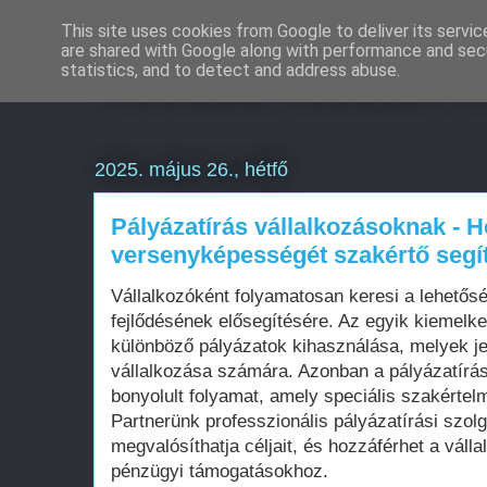
This site uses cookies from Google to deliver its servic
are shared with Google along with performance and secu
Weboldal készítés k
statistics, and to detect and address abuse.
2025. május 26., hétfő
Pályázatírás vállalkozásoknak - 
versenyképességét szakértő segí
Vállalkozóként folyamatosan keresi a lehető
fejlődésének elősegítésére. Az egyik kiemelke
különböző pályázatok kihasználása, melyek jel
vállalkozása számára. Azonban a pályázatírá
bonyolult folyamat, amely speciális szakértel
Partnerünk professzionális pályázatírási szol
megvalósíthatja céljait, és hozzáférhet a vál
pénzügyi támogatásokhoz.