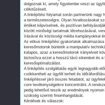
dolgoznak ki, amely figyelembe veszi az ügyfé
célkitűzéseit.
A linképítési folyamat során partnerünk nagy 
a természetességre. Olyan hivatkozásokat s
értéket képviselnek, és pozitívan befolyásoljá
között minőségi tartalmak létrehozásával, ve
írásával és közösségi média kampányokkal éri
Az etikus linképítési gyakorlatok alkalmazása
keresőmotorok büntetik a manipulatív techniká
kalapos, azaz a keresőmotorok irányelveit k
biztosítva ezzel a hosszú távú sikereket és a 
keresőoptimalizálást.
A linképítés szolgáltatás egyik legnagyobb el
csökkentheti az ügyfél terheit és időráfordítás
linképítéssel járó összes feladatot, az ügyfel
core tevékenységeikre koncentrálni. A rendsze
pedig lehetővé teszik az eredmények nyomon 
szükség szerinti finomhangolását.
Kérdések és válaszok: