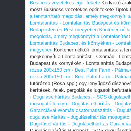
Business vezetékes egér fekete
Kedvező árak,
most! Business vezetékes egér fekete Tiptok
a fenntartható megoldás, amely megkönnyíti a
Lomtalanítás - Lomtalanítás Budapest és körn
Budapesten és Pest megyében
Konténer nélkü
megoldás, amely megkönnyíti a Lomtalanítást
Lomtalanítás Budapest és környékén - Lomtal
megyében
Konténer nélküli lomtalanítás: a fe
megkönnyíti a Lomtalanítást - Csomád - Lomta
Budapest és környékén - Lomtalanítás Buda
rózsa 200x150 cm - Best Palm Farm - Pálma 
rózsa 200x150 cm - Best Palm Farm - Pálma 
futórózsa (Rosa spp.) egy lenyűgöző dísznövé
kerítések, falak, pergolák és lugasok befuttat
- Duguláselhárítás Budapest - SOS duguláselhá
mosogató lefolyó - Dugulás elhárítás - Dugulá
Garanciával
Womás csatornatisztitás - Dugul
duguláselhárítás - duguláselhárítás mosogató l
Duguláselhárítás - Duguláselhárítás Garanciá
Duguláselhárítás Budapest - SOS duguláselhár