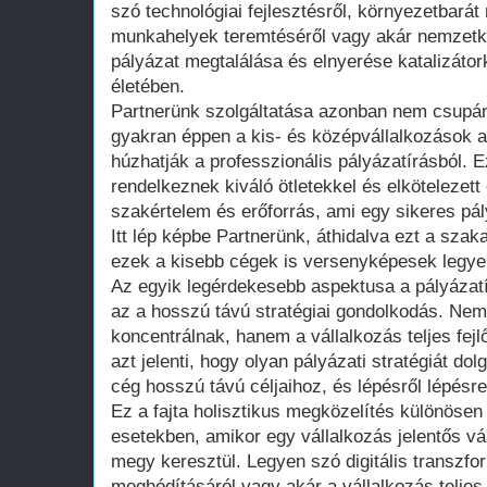
szó technológiai fejlesztésről, környezetbará
munkahelyek teremtéséről vagy akár nemzetköz
pályázat megtalálása és elnyerése katalizáto
életében.
Partnerünk szolgáltatása azonban nem csupán
gyakran éppen a kis- és középvállalkozások 
húzhatják a professzionális pályázatírásból. 
rendelkeznek kiváló ötletekkel és elkötelezett 
szakértelem és erőforrás, ami egy sikeres p
Itt lép képbe Partnerünk, áthidalva ezt a szak
ezek a kisebb cégek is versenyképesek legy
Az egyik legérdekesebb aspektusa a pályázatí
az a hosszú távú stratégiai gondolkodás. Nem
koncentrálnak, hanem a vállalkozás teljes fejlő
azt jelenti, hogy olyan pályázati stratégiát dol
cég hosszú távú céljaihoz, és lépésről lépésr
Ez a fajta holisztikus megközelítés különösen
esetekben, amikor egy vállalkozás jelentős v
megy keresztül. Legyen szó digitális transzfor
meghódításáról vagy akár a vállalkozás teljes