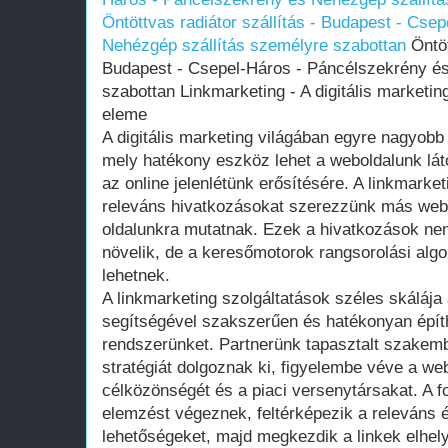
Öntöttvas radiátor szállítás - Budapest - Cse
Nehézgép szállítás személyre szabottan
Öntöt
Budapest - Csepel-Háros - Páncélszekrény és
szabottan Linkmarketing - A digitális marketin
eleme
A digitális marketing világában egyre nagyobb
mely hatékony eszköz lehet a weboldalunk lá
az online jelenlétünk erősítésére. A linkmarke
releváns hivatkozásokat szerezzünk más webo
oldalunkra mutatnak. Ezek a hivatkozások nem
növelik, de a keresőmotorok rangsorolási algor
lehetnek.
A linkmarketing szolgáltatások széles skálája
segítségével szakszerűen és hatékonyan építhe
rendszerünket. Partnerünk tapasztalt szakem
stratégiát dolgoznak ki, figyelembe véve a web
célközönségét és a piaci versenytársakat. A f
elemzést végeznek, feltérképezik a releváns 
lehetőségeket, majd megkezdik a linkek elhel