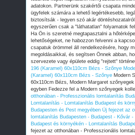
adatokon. Partnerünk szakértői csapata mind
ügyfelek számára a lehető legértékesebb, leg
biztosítsák - legyen szó akár döntéshozatalról
egyszerűen csak a "láthatatlan" folyamatok fe
Ha Ön is szeretné megtapasztalni a hőtérképe
lehetőségeket, ne habozzon felvenni a kapcso
csapatuk örömmel áll rendelkezésére, hogy m
megoldásaikkal, és segítsen Önnek abban, ho
szervezete vagy épülete eddig "rejtett" történet
196 (Karamel) 60x110cm Bézs - Szőnye
Mode
(Karamel) 60x110cm Bézs - Szőnye
Modern S
60x110cm Bézs, Modern Margaret szőnyegek – 
egyben Fedezze fel a Modern szőnyegek kolle
otthonában - Professzionális lomtalanítás Bud
Lomtalanítás - Lomtalanítás Budapest és körn
Budapesten és Pest megyében
Új fejezet az 
lomtalanítás Budapesten - Budapest - Kővár -
Budapest és környékén - Lomtalanítás Budap
fejezet az otthonában - Professzionális lomta