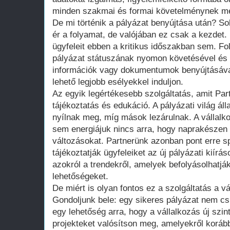
minden szakmai és formai követelménynek me
De mi történik a pályázat benyújtása után? Sok
ér a folyamat, de valójában ez csak a kezdet
ügyfeleit ebben a kritikus időszakban sem. Fo
pályázat státuszának nyomon követésével és 
információk vagy dokumentumok benyújtásával 
lehető legjobb esélyekkel induljon.
Az egyik legértékesebb szolgáltatás, amit Par
tájékoztatás és edukáció. A pályázati világ áll
nyílnak meg, míg mások lezárulnak. A vállalk
sem energiájuk nincs arra, hogy naprakészen
változásokat. Partnerünk azonban pont erre s
tájékoztatják ügyfeleiket az új pályázati kiíráso
azokról a trendekről, amelyek befolyásolhatják
lehetőségeket.
De miért is olyan fontos ez a szolgáltatás a 
Gondoljunk bele: egy sikeres pályázat nem csu
egy lehetőség arra, hogy a vállalkozás új szin
projekteket valósítson meg, amelyekről korá