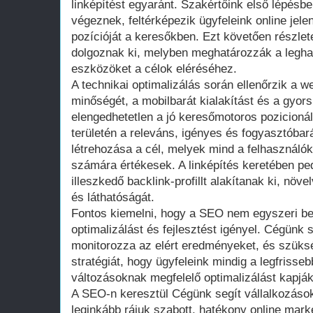
linképítést egyaránt. Szakértőink első lépésb
végeznek, feltérképezik ügyfeleink online jele
pozícióját a keresőkben. Ezt követően részlet
dolgoznak ki, melyben meghatározzák a legha
eszközöket a célok eléréséhez.
A technikai optimalizálás során ellenőrzik a w
minőségét, a mobilbarát kialakítást és a gyors 
elengedhetetlen a jó keresőmotoros pozicionál
területén a releváns, igényes és fogyasztóba
létrehozása a cél, melyek mind a felhasználó
számára értékesek. A linképítés keretében pe
illeszkedő backlink-profillt alakítanak ki, növe
és láthatóságát.
Fontos kiemelni, hogy a SEO nem egyszeri b
optimalizálást és fejlesztést igényel. Cégünk
monitorozza az elért eredményeket, és szüks
stratégiát, hogy ügyfeleink mindig a legfrisse
változásoknak megfelelő optimalizálást kapják
A SEO-n keresztül Cégünk segít vállalkozáso
leginkább rájuk szabott, hatékony online mar