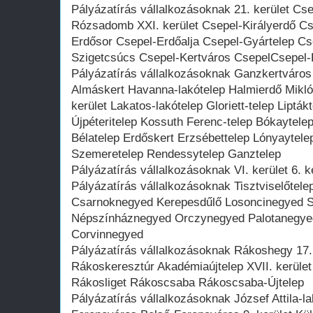
Pályázatírás vállalkozásoknak 21. kerület Cs
Rózsadomb XXI. kerület Csepel-Királyerdő Cse
Erdősor Csepel-Erdőalja Csepel-Gyártelep Cs
Szigetcsúcs Csepel-Kertváros CsepelCsepel-
Pályázatírás vállalkozásoknak Ganzkertváros 
Almáskert Havanna-lakótelep Halmierdő Mikló
kerület Lakatos-lakótelep Gloriett-telep Lipták
Újpéteritelep Kossuth Ferenc-telep Bókaytele
Bélatelep Erdőskert Erzsébettelep Lónyaytel
Szemeretelep Rendessytelep Ganztelep
Pályázatírás vállalkozásoknak VI. kerület 6. k
Pályázatírás vállalkozásoknak Tisztviselőte
Csarnoknegyed Kerepesdűlő Losoncinegyed 
Népszínháznegyed Orczynegyed Palotanegyed 8
Corvinnegyed
Pályázatírás vállalkozásoknak Rákoshegy 17
Rákoskeresztúr Akadémiaújtelep XVII. kerüle
Rákosliget Rákoscsaba Rákoscsaba-Újtelep
Pályázatírás vállalkozásoknak József Attila-la