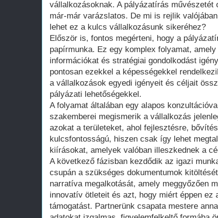
vállalkozásoknak. A pályázatírás művészetét 
már-már varázslatos. De mi is rejlik valójában
lehet ez a kulcs vállalkozásunk sikeréhez?
Először is, fontos megérteni, hogy a pályáza
papírmunka. Ez egy komplex folyamat, amely
információkat és stratégiai gondolkodást igén
pontosan ezekkel a képességekkel rendelkezik,
a vállalkozások egyedi igényeit és céljait öss
pályázati lehetőségekkel.
A folyamat általában egy alapos konzultációva
szakemberei megismerik a vállalkozás jelenlegi
azokat a területeket, ahol fejlesztésre, bővít
kulcsfontosságú, hiszen csak így lehet megtal
kiírásokat, amelyek valóban illeszkednek a cég
A következő fázisban kezdődik az igazi munk
csupán a szükséges dokumentumok kitöltését 
narratíva megalkotását, amely meggyőzően mut
innovatív ötleteit és azt, hogy miért éppen ez
támogatást. Partnerünk csapata mestere anna
adatokat izgalmas, figyelemfelkeltő formába 