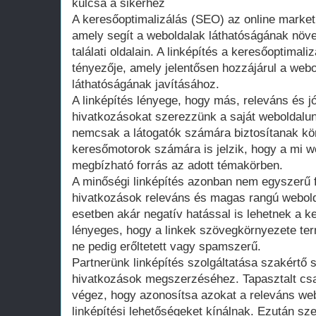
kulcsa a sikerhez
A keresőoptimalizálás (SEO) az online market
amely segít a weboldalak láthatóságának növ
találati oldalain. A linképítés a keresőoptimal
tényezője, amely jelentősen hozzájárul a webo
láthatóságának javításához.
A linképítés lényege, hogy más, releváns és j
hivatkozásokat szerezzünk a saját weboldalu
nemcsak a látogatók számára biztosítanak kö
keresőmotorok számára is jelzik, hogy a mi w
megbízható forrás az adott témakörben.
A minőségi linképítés azonban nem egyszerű f
hivatkozások releváns és magas rangú webold
esetben akár negatív hatással is lehetnek a ke
lényeges, hogy a linkek szövegkörnyezete ter
ne pedig erőltetett vagy spamszerű.
Partnerünk linképítés szolgáltatása szakértő 
hivatkozások megszerzéséhez. Tapasztalt cs
végez, hogy azonosítsa azokat a releváns web
linképítési lehetőségeket kínálnak. Ezután sze