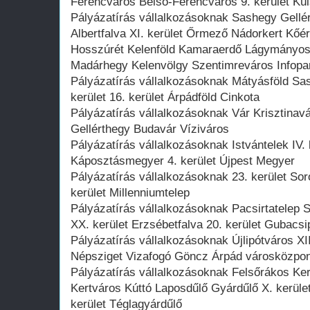
Ferencváros Belső-Ferencváros 9. kerület Kü
Pályázatírás vállalkozásoknak Sashegy Gell
Albertfalva XI. kerület Őrmező Nádorkert Kő
Hosszúrét Kelenföld Kamaraerdő Lágymányos 
Madárhegy Kelenvölgy Szentimreváros Infopa
Pályázatírás vállalkozásoknak Mátyásföld S
kerület 16. kerület Árpádföld Cinkota
Pályázatírás vállalkozásoknak Vár Krisztinavár
Gellérthegy Budavár Víziváros
Pályázatírás vállalkozásoknak Istvántelek IV.
Káposztásmegyer 4. kerület Újpest Megyer
Pályázatírás vállalkozásoknak 23. kerület Sor
kerület Millenniumtelep
Pályázatírás vállalkozásoknak Pacsirtatelep
XX. kerület Erzsébetfalva 20. kerület Gubacsi
Pályázatírás vállalkozásoknak Újlipótváros XIII
Népsziget Vizafogó Göncz Árpád városközpon
Pályázatírás vállalkozásoknak Felsőrákos Ke
Kertváros Kúttó Laposdűlő Gyárdűlő X. kerület
kerület Téglagyárdűlő