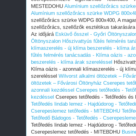
MESTEDOHU
Alumínium szellőzőrács szü
Alumínium szellőzőrács szürke WDPG 800x
szellőzőrács szürke WDPG 800x400, A magas
szellőzőrács, szellőzők esztétikus takarásár
Az időjárá
Esküvő ősszel - Győri Öltönyszalo
Öltönyszalon
Hőszivattyús fűtés felmérés tan
klímaszerelés - új klíma beszerelés - klíma á
fűtés felmérés tanácsadás - Klíma oázis - azo
beszerelés - klíma árak szereléssel
Hőszivatt
Klíma oázis - azonnali klímaszerelés - új klím
szereléssel
Wilvorst alkalmi öltözetek – Fővá
öltözetek – Fővárosi Öltönyház
Cserepes tető
azonnali kezdéssel
Cserepes tetőfedés - Tet
kezdéssel
Cserepes tetőfedés - Tetőfedés és
Tetőfedés lindab lemez - Hajdúdorog - Tetőfed
Cserepeslemez tetőfedés - MITEBDHU
Tetőfe
Tetőfedő Bádogos - Tetőfedés - Cserepeslem
Tetőfedés lindab lemez - Hajdúdorog - Tetőfed
Cserepeslemez tetőfedés - MITEBDHU
Busin