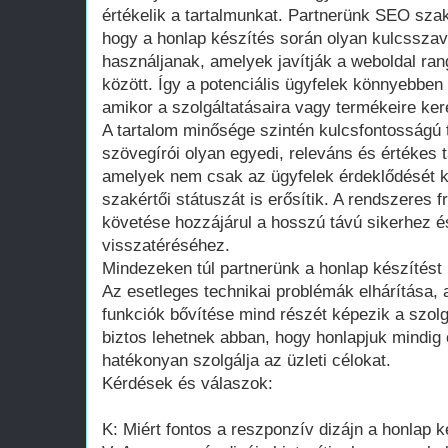
értékelik a tartalmunkat. Partnerünk SEO sza
hogy a honlap készítés során olyan kulcssza
használjanak, amelyek javítják a weboldal ran
között. Így a potenciális ügyfelek könnyebben 
amikor a szolgáltatásaira vagy termékeire ker
A tartalom minősége szintén kulcsfontosságú 
szövegírói olyan egyedi, releváns és értékes t
amelyek nem csak az ügyfelek érdeklődését k
szakértői státuszát is erősítik. A rendszeres f
követése hozzájárul a hosszú távú sikerhez é
visszatéréséhez.
Mindezeken túl partnerünk a honlap készítést 
Az esetleges technikai problémák elhárítása, a
funkciók bővítése mind részét képezik a szolg
biztos lehetnek abban, hogy honlapjuk mindig
hatékonyan szolgálja az üzleti célokat.
Kérdések és válaszok:
K: Miért fontos a reszponzív dizájn a honlap 