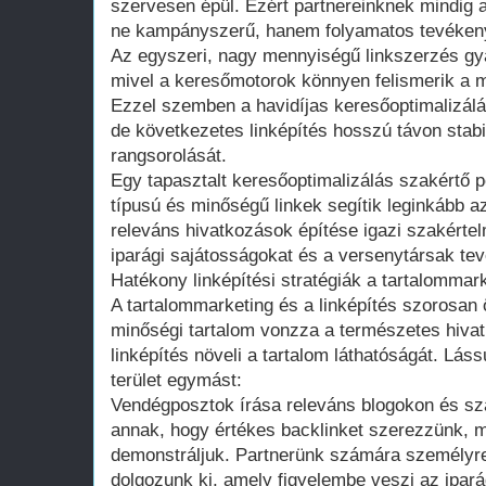
szervesen épül. Ezért partnereinknek mindig az
ne kampányszerű, hanem folyamatos tevéken
Az egyszeri, nagy mennyiségű linkszerzés gya
mivel a keresőmotorok könnyen felismerik a 
Ezzel szemben a havidíjas keresőoptimalizálá
de következetes linképítés hosszú távon stabil
rangsorolását.
Egy tapasztalt keresőoptimalizálás szakértő p
típusú és minőségű linkek segítik leginkább az
releváns hivatkozások építése igazi szakérte
iparági sajátosságokat és a versenytársak te
Hatékony linképítési stratégiák a tartalommar
A tartalommarketing és a linképítés szorosan
minőségi tartalom vonzza a természetes hivat
linképítés növeli a tartalom láthatóságát. Lás
terület egymást:
Vendégposztok írása releváns blogokon és sz
annak, hogy értékes backlinket szerezzünk, 
demonstráljuk. Partnerünk számára személyre
dolgozunk ki, amely figyelembe veszi az ipará