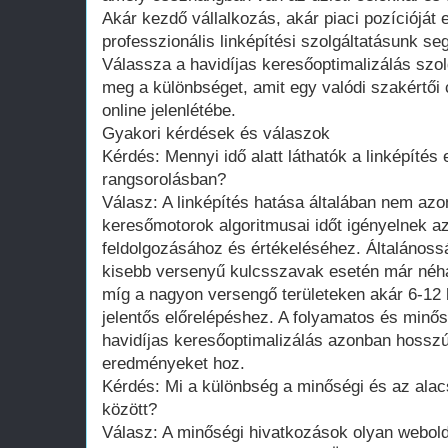
Akár kezdő vállalkozás, akár piaci pozícióját 
professzionális linképítési szolgáltatásunk se
Válassza a havidíjas keresőoptimalizálás szol
meg a különbséget, amit egy valódi szakértői 
online jelenlétébe.
Gyakori kérdések és válaszok
Kérdés: Mennyi idő alatt láthatók a linképítés
rangsorolásban?
Válasz: A linképítés hatása általában nem azon
keresőmotorok algoritmusai időt igényelnek a
feldolgozásához és értékeléséhez. Általános
kisebb versenyű kulcsszavak esetén már néhán
míg a nagyon versengő területeken akár 6-12 
jelentős előrelépéshez. A folyamatos és minős
havidíjas keresőoptimalizálás azonban hosszú 
eredményeket hoz.
Kérdés: Mi a különbség a minőségi és az ala
között?
Válasz: A minőségi hivatkozások olyan webol