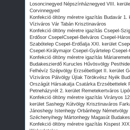
Losoncinegyed Népszínháznegyed VIII. kerül
Corvinnegyed
Konfekció öltöny méretre igazítás Budavár 1. k
Víziváros Vár Tabán Krisztinaváros
Konfekció öltöny méretre igazítás Csepel-Szig
Erdősor CsepelCsepel-Belváros Csepel-Háros
Szabótelep Csepel-Erdőalja XXI. kerület Cse
Csepel-Királymajor Csepel-Gyártelep Csepel-C
Konfekció öltöny méretre igazítás Máriaremet
Budakeszierdő Kurucles Hűvösvölgy Pesthide
Felhévíz Szépvölgy Erzsébetliget II. kerület
Víziváros Pálvölgy Újlak Törökvész Nyék Bu
Országút Hársakalja Csatárka Erzsébettele
Petneházyrét 2. kerület Remetekertváros Lip
Konfekció öltöny méretre igazítás Virányos 12
kerület Sashegy Kútvölgy Krisztinaváros Farka
Jánoshegy Istenhegy Orbánhegy Németvölgy
Széchenyihegy Mártonhegy Magasút Budakes
Konfekció öltöny méretre igazítás Kispest XIX.