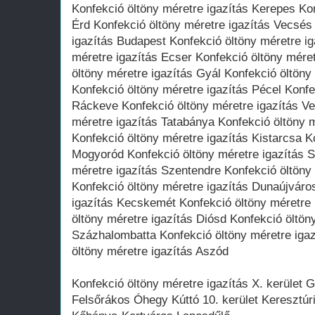
Konfekció öltöny méretre igazítás Kerepes Kon
Érd Konfekció öltöny méretre igazítás Vecsés
igazítás Budapest Konfekció öltöny méretre ig
méretre igazítás Ecser Konfekció öltöny mére
öltöny méretre igazítás Gyál Konfekció öltöny
Konfekció öltöny méretre igazítás Pécel Konfe
Ráckeve Konfekció öltöny méretre igazítás V
méretre igazítás Tatabánya Konfekció öltöny m
Konfekció öltöny méretre igazítás Kistarcsa K
Mogyoród Konfekció öltöny méretre igazítás 
méretre igazítás Szentendre Konfekció öltöny
Konfekció öltöny méretre igazítás Dunaújváro
igazítás Kecskemét Konfekció öltöny méretre 
öltöny méretre igazítás Diósd Konfekció öltön
Százhalombatta Konfekció öltöny méretre iga
öltöny méretre igazítás Aszód
Konfekció öltöny méretre igazítás X. kerület G
Felsőrákos Óhegy Kúttó 10. kerület Keresztúr