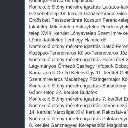
Kőbánya-Kertváros Laposdűlő
Konfekció öltöny méretre igazítás Lakatos-la
Erzsébettelep 18. kerület Ganzkertváros Glorie
Erdőskert Pestszentimre Kossuth Ferenc-tele
lakótelep Miklóstelep Bókaytelep Rendessyte
telep XVIII. kerület Lónyaytelep Szent Imre-
Lőrinc-lakótelep Ferihegy Halmierdő
Konfekció öltöny méretre igazítás Belső-Ferenc
Középső-Ferencváros Külső-Ferencváros Józse
Konfekció öltöny méretre igazítás Hosszúrét X
Lágymányos Őrmező Sashegy Infopark Dobogó
Kamaraerdő Örsöd Kelenvölgy 11. kerület Gell
Szentimreváros Madárhegy Pösingermajor Kő
Konfekció öltöny méretre igazítás Budatétény
Gábor-telep 22. kerület Budafok
Konfekció öltöny méretre igazítás 7. kerület E
Konfekció öltöny méretre igazítás Istvánme
14. kerület Városliget XIV. kerület Rákosfalv
Konfekció öltöny méretre igazítás Palotane
8. kerület Ganznegyed Kerepesdűlő Magdolnan