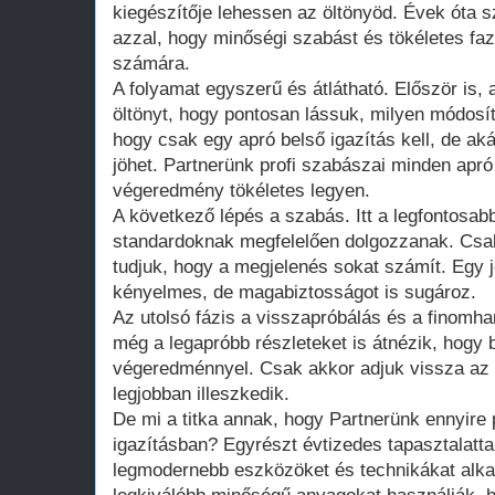
kiegészítője lehessen az öltönyöd. Évek óta 
azzal, hogy minőségi szabást és tökéletes faz
számára.
A folyamat egyszerű és átlátható. Először is,
öltönyt, hogy pontosan lássuk, milyen módosí
hogy csak egy apró belső igazítás kell, de akár
jöhet. Partnerünk profi szabászai minden apró 
végeredmény tökéletes legyen.
A következő lépés a szabás. Itt a legfontosa
standardoknak megfelelően dolgozzanak. Csak 
tudjuk, hogy a megjelenés sokat számít. Egy 
kényelmes, de magabiztosságot is sugároz.
Az utolsó fázis a visszapróbálás és a finomh
még a legapróbb részleteket is átnézik, hogy 
végeredménnyel. Csak akkor adjuk vissza az ö
legjobban illeszkedik.
De mi a titka annak, hogy Partnerünk ennyire 
igazításban? Egyrészt évtizedes tapasztalatt
legmodernebb eszközöket és technikákat alka