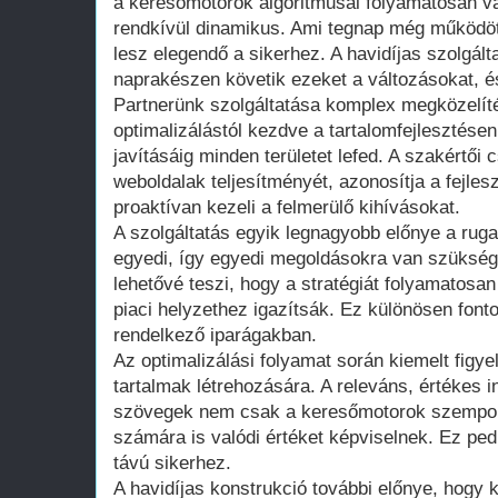
a keresőmotorok algoritmusai folyamatosan vá
rendkívül dinamikus. Ami tegnap még működött
lesz elegendő a sikerhez. A havidíjas szolgál
naprakészen követik ezeket a változásokat, é
Partnerünk szolgáltatása komplex megközelíté
optimalizálástól kezdve a tartalomfejlesztésen
javításáig minden területet lefed. A szakértői
weboldalak teljesítményét, azonosítja a fejles
proaktívan kezeli a felmerülő kihívásokat.
A szolgáltatás egyik legnagyobb előnye a rug
egyedi, így egyedi megoldásokra van szükség.
lehetővé teszi, hogy a stratégiát folyamatosan
piaci helyzethez igazítsák. Ez különösen font
rendelkező iparágakban.
Az optimalizálási folyamat során kiemelt figye
tartalmak létrehozására. A releváns, értékes i
szövegek nem csak a keresőmotorok szempontj
számára is valódi értéket képviselnek. Ez pe
távú sikerhez.
A havidíjas konstrukció további előnye, hogy 