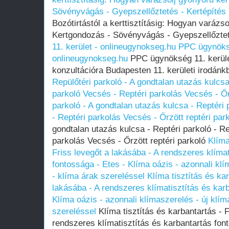
Sövényvágás - Gyepszellőztetés - Kertépítés
Bozótirtástól a kerttisztításig: Hogyan varázs
Kertgondozás - Sövényvágás - Gyepszellőztet
11. kerület - onlineugynokseg.hu
PPC ügynöksé
onlineugynokseg.hu
PPC ügynökség 11. kerüle
konzultációra Budapesten 11. kerületi irodánk
Repülőtéri parkoló - A gondtalan utazás kulcsa
parkoló Vecsés - Reptéri parkolás Vecsés - Őr
parkoló - A gondtalan utazás kulcsa - Reptéri 
- Reptéri parkolás Vecsés - Őrzött reptéri par
gondtalan utazás kulcsa - Reptéri parkoló - Re
parkolás Vecsés - Őrzött reptéri parkoló
Klíma
Friss levegőt a lakásába - A rendszeres klímat
fontossága - Etes - Klíma oázis - azonnali klí
- klíma árak szereléssel
Klíma tisztítás és ka
lakásába - A rendszeres klímatisztítás és kar
Klíma oázis - azonnali klímaszerelés - új klím
szereléssel
Klíma tisztítás és karbantartás - F
rendszeres klímatisztítás és karbantartás font