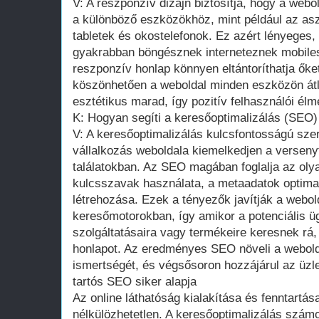
V: A reszponzív dizájn biztosítja, hogy a web
a különböző eszközökhöz, mint például az asz
tabletek és okostelefonok. Ez azért lényeges,
gyakrabban böngésznek interneteznek mobile
reszponzív honlap könnyen eltántoríthatja őke
köszönhetően a weboldal minden eszközön átl
esztétikus marad, így pozitív felhasználói élm
K: Hogyan segíti a keresőoptimalizálás (SEO) a
V: A keresőoptimalizálás kulcsfontosságú szer
vállalkozás weboldala kiemelkedjen a verseny
találatokban. Az SEO magában foglalja az olya
kulcsszavak használata, a metaadatok optimal
létrehozása. Ezek a tényezők javítják a webol
keresőmotorokban, így amikor a potenciális üg
szolgáltatásaira vagy termékeire keresnek rá,
honlapot. Az eredményes SEO növeli a webolda
ismertségét, és végsősoron hozzájárul az üzle
tartós SEO siker alapja
Az online láthatóság kialakítása és fenntartá
nélkülözhetetlen. A keresőoptimalizálás számo