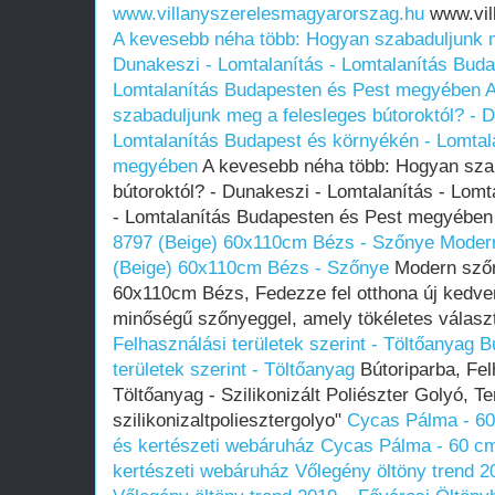
www.villanyszerelesmagyarorszag.hu
www.vil
A kevesebb néha több: Hogyan szabaduljunk me
Dunakeszi - Lomtalanítás - Lomtalanítás Buda
Lomtalanítás Budapesten és Pest megyében
A
szabaduljunk meg a felesleges bútoroktól? - D
Lomtalanítás Budapest és környékén - Lomtal
megyében
A kevesebb néha több: Hogyan szab
bútoroktól? - Dunakeszi - Lomtalanítás - Lom
- Lomtalanítás Budapesten és Pest megyébe
8797 (Beige) 60x110cm Bézs - Szőnye
Modern
(Beige) 60x110cm Bézs - Szőnye
Modern szőn
60x110cm Bézs, Fedezze fel otthona új kedven
minőségű szőnyeggel, amely tökéletes válasz
Felhasználási területek szerint - Töltőanyag
B
területek szerint - Töltőanyag
Bútoriparba, Felh
Töltőanyag - Szilikonizált Poliészter Golyó, T
szilikonizaltpoliesztergolyo"
Cycas Pálma - 60
és kertészeti webáruház
Cycas Pálma - 60 cm
kertészeti webáruház
Vőlegény öltöny trend 2