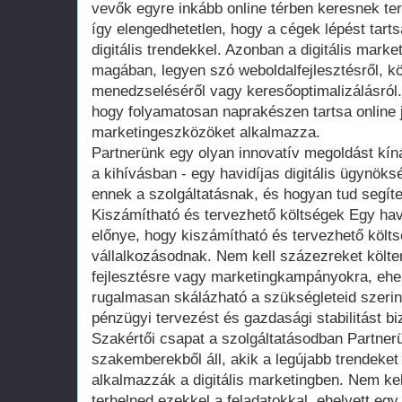
vevők egyre inkább online térben keresnek te
így elengedhetetlen, hogy a cégek lépést tart
digitális trendekkel. Azonban a digitális market
magában, legyen szó weboldalfejlesztésről, k
menedzseléséről vagy keresőoptimalizálásról.
hogy folyamatosan naprakészen tartsa online j
marketingeszközöket alkalmazza.
Partnerünk egy olyan innovatív megoldást kín
a kihívásban - egy havidíjas digitális ügynöks
ennek a szolgáltatásnak, és hogyan tud segíte
Kiszámítható és tervezhető költségek Egy havi
előnye, hogy kiszámítható és tervezhető költs
vállalkozásodnak. Nem kell százezreket költe
fejlesztésre vagy marketingkampányokra, ehelye
rugalmasan skálázható a szükségleteid szeri
pénzügyi tervezést és gazdasági stabilitást biz
Szakértői csapat a szolgáltatásodban Partner
szakemberekből áll, akik a legújabb trendeket
alkalmazzák a digitális marketingben. Nem kel
terhelned ezekkel a feladatokkal, ehelyett egy