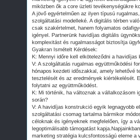
miközben ők a core üzleti tevékenységükre ko
A jövő egyértelműen az ilyen típusú rugalmas
szolgáltatási modelleké. A digitális térben val
csak szakértelmet, hanem folyamatos odafigy
igényel. Partnerünk havidíjas digitális ügynö
komplexitást és rugalmasságot biztosítja ügyf
Gyakran Ismételt Kérdések:
K: Mennyi időre kell elköteleződni a havidíjas
V: A szolgáltatás rugalmas együttműködési form
hónapos kezdeti időszakkal, amely lehetővé te
tesztelését és az eredmények kiértékelését. E
folytatni az együttműködést.
K: Mi történik, ha változnak a vállalkozásom
során?
V: A havidíjas konstrukció egyik legnagyobb 
szolgáltatási csomag tartalma bármikor módosí
céloknak és igényeknek megfelelően, így a vá
legoptimálisabb támogatást kapja.Napjainkban a 
marketing stratégia kulcsfontosságú eleme a 