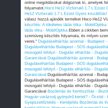
online megoldásokat dolgoznak ki, amelyek fe
folyamatot.
Hoco He12 Vízforraló 1.7 L Ezüst G
He12 Vízforraló 1.7 L Ezüst Gyors kiszállítás!
válasz hozzá ajándék terméket Hoco He12 Víz
készítés: A tökéletes látás titka - MobilOptika
látás titka - MobilOptika
Ebben a cikkben bemut
szemüveg készítés folyamata, és milyen sze
venni."
Duguláselhárítás azonnal - Budapest -
Duguláselhárítás Budapest - SOS duguláselhár
mosogató lefolyó - Dugulás elhárítás - Dugulá
Garanciával
Duguláselhárítás azonnal - Budap
Duguláselhárítás Budapest - SOS duguláselhár
mosogató lefolyó - Dugulás elhárítás - Dugulá
Garanciával
Duguláselhárítás azonnal - Budape
Duguláselhárítás Budapest - SOS duguláselhár
mosogató lefolyó - Dugulás elhárítás - Dugulá
Garanciával
Bozótirtás és Kerttisztítás - Bozóti
Hogyan varázsolj gyönyörű kertet? - Öcsöd -
Gyepszellőztetés - Kertépítés
Bozótirtás és Ke
kerttisztításig: Hogyan varázsolj gyönyörű ke