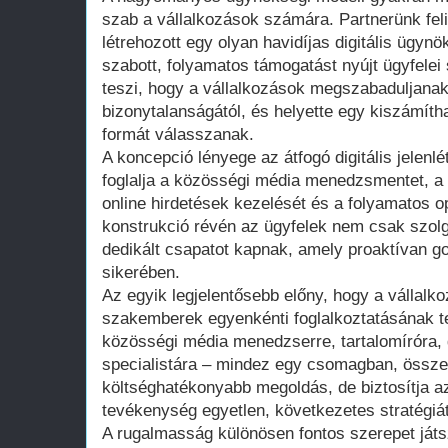
szab a vállalkozások számára. Partnerünk feli
létrehozott egy olyan havidíjas digitális ügy
szabott, folyamatos támogatást nyújt ügyfelei
teszi, hogy a vállalkozások megszabaduljanak
bizonytalanságától, és helyette egy kiszámíth
formát válasszanak.
A koncepció lényege az átfogó digitális jelenl
foglalja a közösségi média menedzsmentet, a t
online hirdetések kezelését és a folyamatos op
konstrukció révén az ügyfelek nem csak szol
dedikált csapatot kapnak, amely proaktívan go
sikerében.
Az egyik legjelentősebb előny, hogy a vállal
szakemberek egyenkénti foglalkoztatásának te
közösségi média menedzserre, tartalomíróra,
specialistára – mindez egy csomagban, össze
költséghatékonyabb megoldás, de biztosítja a
tevékenység egyetlen, következetes stratégiá
A rugalmasság különösen fontos szerepet játs