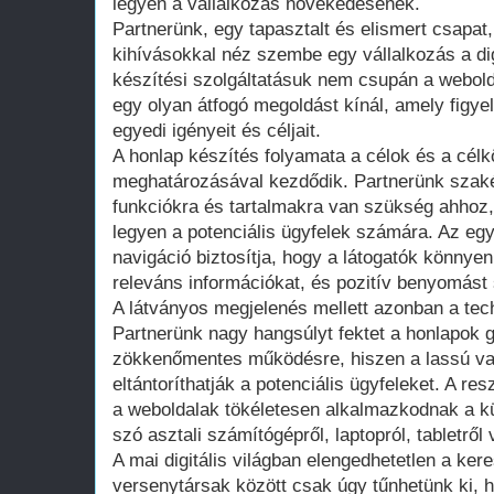
legyen a vállalkozás növekedésének.
Partnerünk, egy tapasztalt és elismert csapat,
kihívásokkal néz szembe egy vállalkozás a dig
készítési szolgáltatásuk nem csupán a webold
egy olyan átfogó megoldást kínál, amely figye
egyedi igényeit és céljait.
A honlap készítés folyamata a célok és a cél
meghatározásával kezdődik. Partnerünk szakér
funkciókra és tartalmakra van szükség ahhoz
legyen a potenciális ügyfelek számára. Az egy
navigáció biztosítja, hogy a látogatók könnye
releváns információkat, és pozitív benyomást 
A látványos megjelenés mellett azonban a techn
Partnerünk nagy hangsúlyt fektet a honlapok 
zökkenőmentes működésre, hiszen a lassú va
eltántoríthatják a potenciális ügyfeleket. A r
a weboldalak tökéletesen alkalmazkodnak a 
szó asztali számítógépről, laptopról, tabletről
A mai digitális világban elengedhetetlen a ker
versenytársak között csak úgy tűnhetünk ki, 