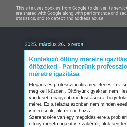
This site uses cookies from Google to deliver its servic
are shared with Google along with performance and secu
Weboldal készítés k
statistics, and to detect and address abuse.
2025. március 26., szerda
Konfekció öltöny méretre igazítás
öltözéked - Partnerünk professzio
méretre igazítása
Elegáns és professzionális megjelenés - ez s
meg kell küzdeni. Öltönyünk gyakran nem ille
van kisebb-nagyobb módosításokra, hogy töké
méret. Ez a feladat azonban nem minden esetb
ismerősünk, aki értene hozzá.
Szerencsére van egy megoldás erre a problém
öltöny méretre igazítás szakértői, akik segíte