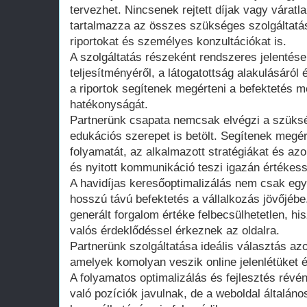
tervezhet. Nincsenek rejtett díjak vagy váratla
tartalmazza az összes szükséges szolgáltatás
riportokat és személyes konzultációkat is.
A szolgáltatás részeként rendszeres jelentése
teljesítményéről, a látogatottság alakulásáról
a riportok segítenek megérteni a befektetés m
hatékonyságát.
Partnerünk csapata nemcsak elvégzi a szüksé
edukációs szerepet is betölt. Segítenek megér
folyamatát, az alkalmazott stratégiákat és azo
és nyitott kommunikáció teszi igazán értékes
A havidíjas keresőoptimalizálás nem csak egy
hosszú távú befektetés a vállalkozás jövőjébe
generált forgalom értéke felbecsülhetetlen, hi
valós érdeklődéssel érkeznek az oldalra.
Partnerünk szolgáltatása ideális választás az
amelyek komolyan veszik online jelenlétüket 
A folyamatos optimalizálás és fejlesztés ré
való pozíciók javulnak, de a weboldal általáno