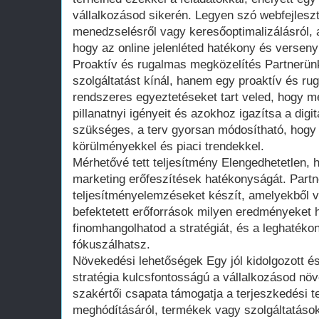
vállalkozásod sikerén. Legyen szó webfejlesz
menedzselésről vagy keresőoptimalizálásról, 
hogy az online jelenléted hatékony és versen
Proaktív és rugalmas megközelítés Partnerün
szolgáltatást kínál, hanem egy proaktív és r
rendszeres egyeztetéseket tart veled, hogy m
pillanatnyi igényeit és azokhoz igazítsa a digi
szükséges, a terv gyorsan módosítható, hogy 
körülményekkel és piaci trendekkel.
Mérhetővé tett teljesítmény Elengedhetetlen, 
marketing erőfeszítések hatékonyságát. Partn
teljesítményelemzéseket készít, amelyekből v
befektetett erőforrások milyen eredményeket 
finomhangolhatod a stratégiát, és a leghaték
fókuszálhatsz.
Növekedési lehetőségek Egy jól kidolgozott és 
stratégia kulcsfontosságú a vállalkozásod n
szakértői csapata támogatja a terjeszkedési te
meghódításáról, termékek vagy szolgáltatáso