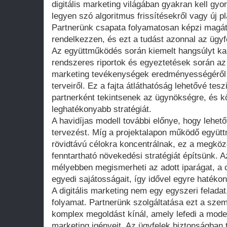
digitális marketing világában gyakran kell gyo
legyen szó algoritmus frissítésekről vagy új p
Partnerünk csapata folyamatosan képzi magát
rendelkezzen, és ezt a tudást azonnal az ügyfe
Az együttműködés során kiemelt hangsúlyt kap
rendszeres riportok és egyeztetések során az
marketing tevékenységek eredményességéről 
terveiről. Ez a fajta átláthatóság lehetővé tesz
partnerként tekintsenek az ügynökségre, és k
leghatékonyabb stratégiát.
A havidíjas modell további előnye, hogy lehet
tervezést. Míg a projektalapon működő együ
rövidtávú célokra koncentrálnak, ez a megköz
fenntartható növekedési stratégiát építsünk.
mélyebben megismerheti az adott iparágat, a 
egyedi sajátosságait, így idővel egyre hatéko
A digitális marketing nem egy egyszeri felada
folyamat. Partnerünk szolgáltatása ezt a szeml
komplex megoldást kínál, amely lefedi a mode
marketing igényeit. Az ügyfelek biztonságban tu