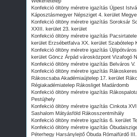
Wekerletelep
Konfekció öltöny méretre igazítás Újpest Istv
Káposztásmegyer Népsziget 4. kerület Megyer 
Konfekció öltöny méretre igazítás Soroksár So
XXIII. kerület 23. kerület
Konfekció öltöny méretre igazítás Pacsirtate
kerület Erzsébetfalva XX. kerület Szabótelep 
Konfekció öltöny méretre igazítás Újlipótváros 
kerület Göncz Árpád városközpont Vizafogó N
Konfekció öltöny méretre igazítás Belváros V. 
Konfekció öltöny méretre igazítás Rákoskeres
Rákoscsaba Akadémiaújtelep 17. kerület Rák
Régiakadémiatelep Rákosliget Madárdomb
Konfekció öltöny méretre igazítás Rákospalota 
Pestújhely
Konfekció öltöny méretre igazítás Cinkota XVI.
Sashalom Mátyásföld Rákosszentmihály
Konfekció öltöny méretre igazítás 6. kerület T
Konfekció öltöny méretre igazítás Óbudaiszi
Péterhegy Harsánylejtő Óbuda Rómaifürdő III.