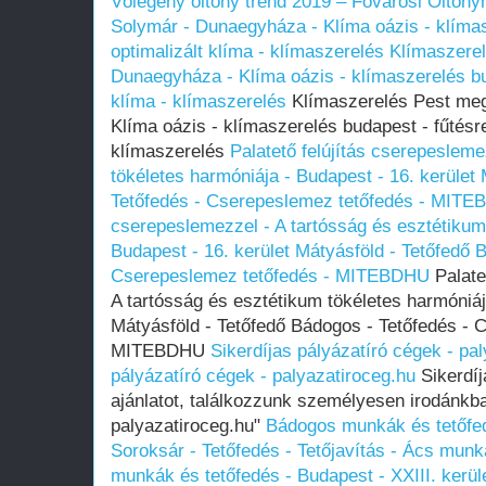
Vőlegény öltöny trend 2019 – Fővárosi Öltöny
Solymár - Dunaegyháza - Klíma oázis - klímas
optimalizált klíma - klímaszerelés
Klímaszere
Dunaegyháza - Klíma oázis - klímaszerelés bud
klíma - klímaszerelés
Klímaszerelés Pest me
Klíma oázis - klímaszerelés budapest - fűtésre
klímaszerelés
Palatető felújítás cserepesleme
tökéletes harmóniája - Budapest - 16. kerület
Tetőfedés - Cserepeslemez tetőfedés - MIT
cserepeslemezzel - A tartósság és esztétikum
Budapest - 16. kerület Mátyásföld - Tetőfedő 
Cserepeslemez tetőfedés - MITEBDHU
Palate
A tartósság és esztétikum tökéletes harmóniáj
Mátyásföld - Tetőfedő Bádogos - Tetőfedés - 
MITEBDHU
Sikerdíjas pályázatíró cégek - pa
pályázatíró cégek - palyazatiroceg.hu
Sikerdíj
ajánlatot, találkozzunk személyesen irodánkba
palyazatiroceg.hu"
Bádogos munkák és tetőfedé
Soroksár - Tetőfedés - Tetőjavítás - Ács m
munkák és tetőfedés - Budapest - XXIII. kerül