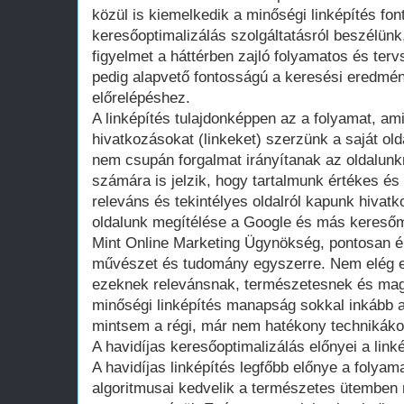
közül is kiemelkedik a minőségi linképítés fo
keresőoptimalizálás szolgáltatásról beszélün
figyelmet a háttérben zajló folyamatos és terv
pedig alapvető fontosságú a keresési eredmén
előrelépéshez.
A linképítés tulajdonképpen az a folyamat, am
hivatkozásokat (linkeket) szerzünk a saját ol
nem csupán forgalmat irányítanak az oldalun
számára is jelzik, hogy tartalmunk értékes és
releváns és tekintélyes oldalról kapunk hivatk
oldalunk megítélése a Google és más kereső
Mint Online Marketing Ügynökség, pontosan ért
művészet és tudomány egyszerre. Nem elég eg
ezeknek relevánsnak, természetesnek és maga
minőségi linképítés manapság sokkal inkább a
mintsem a régi, már nem hatékony technikáko
A havidíjas keresőoptimalizálás előnyei a link
A havidíjas linképítés legfőbb előnye a folya
algoritmusai kedvelik a természetes ütemben n