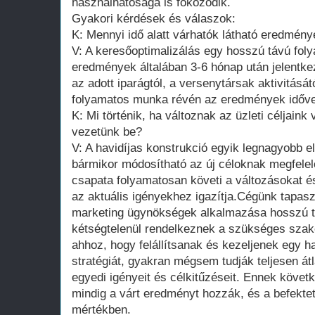
használhatósága is fokozódik.
Gyakori kérdések és válaszok:
K: Mennyi idő alatt várhatók látható eredmén
V: A keresőoptimalizálás egy hosszú távú fol
eredmények általában 3-6 hónap után jelentke
az adott iparágtól, a versenytársak aktivitásátó
folyamatos munka révén az eredmények idővel
K: Mi történik, ha változnak az üzleti céljaink
vezetünk be?
V: A havidíjas konstrukció egyik legnagyobb e
bármikor módosítható az új céloknak megfelel
csapata folyamatosan követi a változásokat és
az aktuális igényekhez igazítja.Cégünk tapasz
marketing ügynökségek alkalmazása hosszú tá
kétségtelenül rendelkeznek a szükséges sza
ahhoz, hogy felállítsanak és kezeljenek egy h
stratégiát, gyakran mégsem tudják teljesen átl
egyedi igényeit és célkitűzéseit. Ennek köv
mindig a várt eredményt hozzák, és a befektet
mértékben.