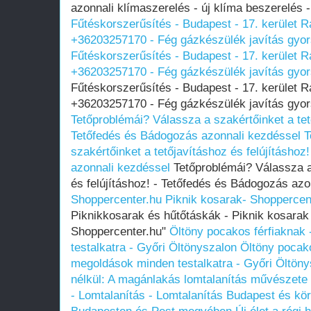
azonnali klímaszerelés - új klíma beszerelés 
Fűtéskorszerűsítés - Budapest - 17. kerület 
+36203257170 - Fég gázkészülék javítás gyo
Fűtéskorszerűsítés - Budapest - 17. kerület 
+36203257170 - Fég gázkészülék javítás gyo
Fűtéskorszerűsítés - Budapest - 17. kerület 
+36203257170 - Fég gázkészülék javítás gyo
Tetőproblémái? Válassza a szakértőinket a tető
Tetőfedés és Bádogozás azonnali kezdéssel
T
szakértőinket a tetőjavításhoz és felújításho
azonnali kezdéssel
Tetőproblémái? Válassza a 
és felújításhoz! - Tetőfedés és Bádogozás az
Shoppercenter.hu
Piknik kosarak- Shoppercen
Piknikkosarak és hűtőtáskák - Piknik kosarak
Shoppercenter.hu"
Öltöny pocakos férfiaknak
testalkatra - Győri Öltönyszalon
Öltöny pocako
megoldások minden testalkatra - Győri Öltöny
nélkül: A magánlakás lomtalanítás művészete
- Lomtalanítás - Lomtalanítás Budapest és kö