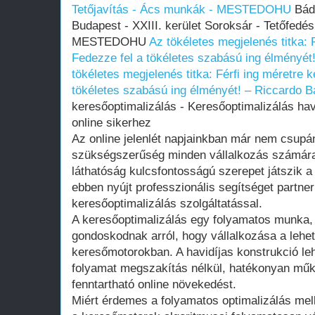
Tetőjavítás - Ács munkák - MESTEDOHU
Bádo
Budapest - XXIII. kerület Soroksár - Tetőfedés
MESTEDOHU
Az tökéletes megjelenés titka: 
Fedezze fel a tökéletes szabású ing élményét!
tökéletes megjelenés titka: Férfi ing méretre 
tökéletes szabású ing élményét! – Riccardo Ba
keresőoptimalizálás - Keresőoptimalizálás havi
online sikerhez
Az online jelenlét napjainkban már nem csup
szükségszerűség minden vállalkozás számára. 
láthatóság kulcsfontosságú szerepet játszik a
ebben nyújt professzionális segítséget partner
keresőoptimalizálás szolgáltatással.
A keresőoptimalizálás egy folyamatos munka,
gondoskodnak arról, hogy vállalkozása a lehető
keresőmotorokban. A havidíjas konstrukció le
folyamat megszakítás nélkül, hatékonyan műkö
fenntartható online növekedést.
Miért érdemes a folyamatos optimalizálás mell