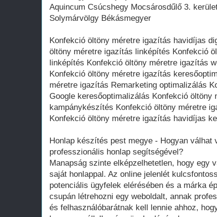
Aquincum Csúcshegy Mocsárosdűlő 3. kerüle
Solymárvölgy Békásmegyer
Konfekció öltöny méretre igazítás havidíjas d
öltöny méretre igazítás linképítés Konfekció ö
linképítés Konfekció öltöny méretre igazítás 
Konfekció öltöny méretre igazítás keresőoptim
méretre igazítás Remarketing optimalizálás Ko
Google keresőoptimalizálás Konfekció öltöny 
kampánykészítés Konfekció öltöny méretre i
Konfekció öltöny méretre igazítás havidíjas k
Honlap készítés pest megye - Hogyan válhat 
professzionális honlap segítségével?
Manapság szinte elképzelhetetlen, hogy egy v
saját honlappal. Az online jelenlét kulcsfonto
potenciális ügyfelek elérésében és a márka é
csupán létrehozni egy weboldalt, annak profess
és felhasználóbarátnak kell lennie ahhoz, ho