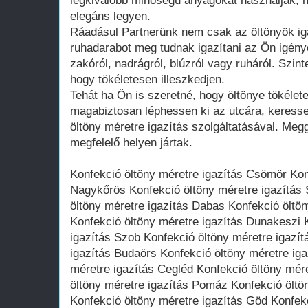
legkiválóbb minőségű anyagokat használják, 
elegáns legyen.
Ráadásul Partnerünk nem csak az öltönyök iga
ruhadarabot meg tudnak igazítani az Ön igény
zakóról, nadrágról, blúzról vagy ruháról. Szin
hogy tökéletesen illeszkedjen.
Tehát ha Ön is szeretné, hogy öltönye tökélet
magabiztosan léphessen ki az utcára, keresse
öltöny méretre igazítás szolgáltatásával. Meg
megfelelő helyen jártak.
Konfekció öltöny méretre igazítás Csömör Kon
Nagykőrös Konfekció öltöny méretre igazítás 
öltöny méretre igazítás Dabas Konfekció öltö
Konfekció öltöny méretre igazítás Dunakeszi 
igazítás Szob Konfekció öltöny méretre igazít
igazítás Budaörs Konfekció öltöny méretre iga
méretre igazítás Cegléd Konfekció öltöny mér
öltöny méretre igazítás Pomáz Konfekció öltö
Konfekció öltöny méretre igazítás Göd Konfek