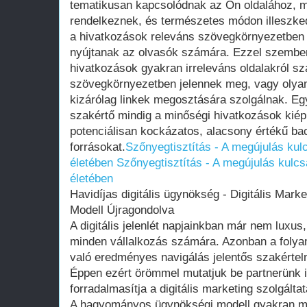
tematikusan kapcsolódnak az Ön oldalához, 
rendelkeznek, és természetes módon illeszke
a hivatkozások releváns szövegkörnyezetben 
nyújtanak az olvasók számára. Ezzel szembe
hivatkozások gyakran irreleváns oldalakról s
szövegkörnyezetben jelennek meg, vagy olyan
kizárólag linkek megosztására szolgálnak. Egy
szakértő mindig a minőségi hivatkozások kiép
potenciálisan kockázatos, alacsony értékű ba
forrásokat.
Szőnyegtisztítás - A megújulás ku
életében
Szőnyegtisztítás - A megújulás kulc
életében
Havidíjas digitális ügynökség - Digitális Mark
Modell Újragondolva
A digitális jelenlét napjainkban már nem luxu
minden vállalkozás számára. Azonban a folyam
való eredményes navigálás jelentős szakértelm
Éppen ezért örömmel mutatjuk be partnerünk 
forradalmasítja a digitális marketing szolgáltat
A hagyományos ügynökségi modell gyakran me