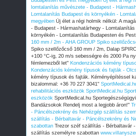
Budapesten és Pest megyében
Új élet a régi
lomtalanítás művészete - Budapest - Hármash
Lomtalanítás Budapest és környékén - Lomtal
megyében
Új élet a régi holmik nélkül: A ma
- Budapest - Hármashatárhegy - Lomtalanítás
környékén - Lomtalanítás Budapesten és Pe
160 mm / 2m - AHA GROUP
Spiko szellőző
Spiko szellőzőcső 160 mm / 2m, Dalap SPIR
+100 °C-ig, 20 m/s sebességre és 2000 Pa ny
fémlemezből let"
Kondenzációs kémény típuso
Kondenzációs kémény típusok és fajták - Ol
kémény típusok és fajták. Kéményépítéssel k
bizalommal: +36 70 227 3041"
SportMedical.h
rehabilitációs eszközök
SportMedical.hu Sport
eszközök
SportMedical.hu Sportegészségügyi 
Bandázsokok Rendelj most a legjobb áron!"
Tr
- Páncélszekrény és Nehézgép szállítás szem
szállítás - Bérbaltavár - Páncélszekrény és 
szabottan
Trezor széf szállítás - Bérbaltavár
szállítás személyre szabottan
www.villanysze