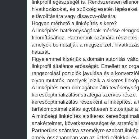
linkprofil egészségét is. Rendszeresen ellenő
hivatkozásokat, és szükség esetén lépéseket 
eltávolítására vagy disavow-olására.
Hogyan mérhető a linképítés sikere?
A linképítés hatékonyságának mérése elengedh
finomításához. Partnerünk számára részletes 
amelyek bemutatják a megszerzett hivatkozás
hatását.
Figyelemmel kísérjük a domain autoritás változ
linkprofil általános erősségét. Emellett az or
rangsorolási pozíciók javulása és a konverz
olyan mutatók, amelyek jelzik a sikeres linkép
A linképítés nem önmagában álló tevékenység
keresőoptimalizálási stratégia szerves része.
keresőoptimalizálás részeként a linképítés, a
tartalomoptimalizálás együttesen biztosítják 
A minőségi linképítés a sikeres keresőoptimali
szakértelmet, következetességet és stratégiai
Partnerünk számára személyre szabott linképít
amely összhangban van az üzleti célokkal és 