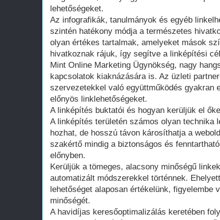
lehetőségeket.
Az infografikák, tanulmányok és egyéb linkel
szintén hatékony módja a természetes hivat
olyan értékes tartalmak, amelyeket mások s
hivatkoznak rájuk, így segítve a linképítési cé
Mint Online Marketing Ügynökség, nagy hangs
kapcsolatok kiaknázására is. Az üzleti partner
szervezetekkel való együttműködés gyakran
előnyös linklehetőségeket.
A linképítés buktatói és hogyan kerüljük el őke
A linképítés területén számos olyan technika l
hozhat, de hosszú távon károsíthatja a webold
szakértő mindig a biztonságos és fenntarthat
előnyben.
Kerüljük a tömeges, alacsony minőségű linkek
automatizált módszerekkel történnek. Ehelyet
lehetőséget alaposan értékelünk, figyelembe 
minőségét.
A havidíjas keresőoptimalizálás keretében fo