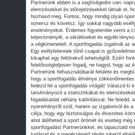
Partnerünk ebben is a segítségedre van: napra
elemzésekkel és előrejelzésekkel látnak el, ho
hozhasd meg. Fontos, hogy mindig olyan sport
ismersz és követsz. Így sokkal nagyobb eséll
eredményeket. Érdemes figyelembe venni a c
teljesítményét, a sérüléseket és egyéb tényez
a végkimenetelt. A sportfogadás izgalmát az a
Egy esélytelennek tűnő csapat is győzedelmes
kikaphat egy feltörekvő tehetségtől. Ezért fon
felelősségteljesen fogadj, ne hagyd, hogy az 
Partnerünk felhasználóbarát felülete és megbíz
hogy a sportfogadás élménye zökkenőmentes 
fedezd fel a sportfogadás világát! Válaszd ki
tanulmányozd a statisztikákat és elemzéseke
fogadásaidat néhány kattintással. Ne feledd,
nyereményről szól, hanem az izgalomról és a 
célja, hogy egy biztonságos és élvezetes kör
ahol átélheted a sport örömét és esetleg még
sportfogadást Partnerünkkel, és tapasztald m
tudásod és a megérzéseid révén sikerül eltal