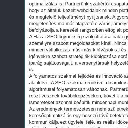
optimalizálás is. Partnerünk szakértői csapata 
hogy az általuk kezelt weboldalak minden pla
és megfelelő teljesítményt nyújtsanak. A gyors
megjelenítés ma már alapvető elvárás, amelyne
befolyásolja a keresési rangsorban elfoglalt po
A Hazai SEO ügynökség szolgáltatásainak egy
személyre szabott megoldásokat kínál. Nincs 
minden vállalkozás más-más kihívásokkal és c
igényekre szabott stratégiák kidolgozása sorá
iparág sajátosságait, a versenytársak helyzet
is.
A folyamatos szakmai fejlődés és innováció
alapköve. A SEO szakma rendkívül dinamikusa
algoritmusai folyamatosan változnak. Partne
részt vesznek továbbképzéseken, követik a ne
ismereteket azonnal beépítik mindennapi mun
Az eredmények természetesen nem születnek 
keresőoptimalizálás egy hosszú távú befekte
kommunikálja ezt ügyfelei felé, és reális időker