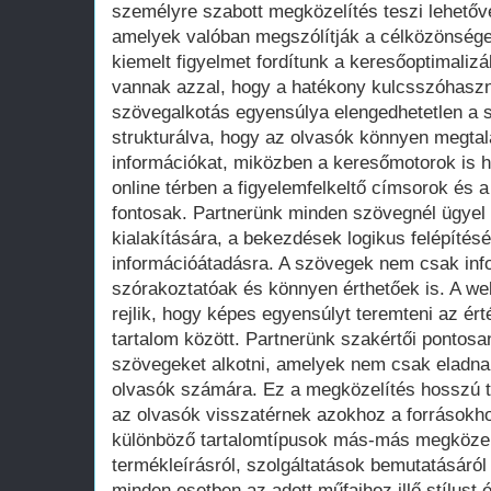
személyre szabott megközelítés teszi lehetővé
amelyek valóban megszólítják a célközönsége
kiemelt figyelmet fordítunk a keresőoptimalizá
vannak azzal, hogy a hatékony kulcsszóhaszn
szövegalkotás egyensúlya elengedhetetlen a s
strukturálva, hogy az olvasók könnyen megtal
információkat, miközben a keresőmotorok is h
online térben a figyelemfelkeltő címsorok és a
fontosak. Partnerünk minden szövegnél ügyel
kialakítására, a bekezdések logikus felépíté
információátadásra. A szövegek nem csak inf
szórakoztatóak és könnyen érthetőek is. A 
rejlik, hogy képes egyensúlyt teremteni az ért
tartalom között. Partnerünk szakértői pontosan
szövegeket alkotni, amelyek nem csak eladnak
olvasók számára. Ez a megközelítés hosszú 
az olvasók visszatérnek azokhoz a források
különböző tartalomtípusok más-más megközelí
termékleírásról, szolgáltatások bemutatásáról
minden esetben az adott műfajhoz illő stílus