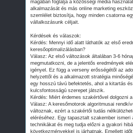
magában foglalja a közösségi média használatá
alkalmazását és más online marketing eszközök
szemlélet biztosítja, hogy minden csatorna e
vállalkozásunk céljait.
Kérdések és válaszok:
Kérdés: Mennyi idő alatt láthatók az első ere
keresőoptimalizálásban?
Válasz: Az első változások általában 3-6 hóna
megmutatkozni, de a jelentős eredmények elé
igényel. Ez függ a verseny erősségétől az adott
helyzettől és a alkalmazott stratégia minőség
egy hosszú távú befektetés, ahol a kitartás 
kulcsfontosságú szerepet játszik.
Kérdés: Miért érdemes szakértővel dolgozni a
Válasz: A keresőmotorok algoritmusai rendkív
változnak, ezért a szakértői tudás nélkülözh
eléréséhez. Egy tapasztalt szakember ismeri a
technikákat és meg tudja előzni a gyakori hib
következményekkel is járhatnak. Emellett időt