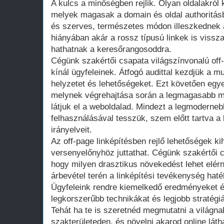
A kulcs a minőségben rejlik. Olyan oldalakról 
melyek magasak a domain és oldal authoritásba
és szerves, természetes módon illeszkednek
hiányában akár a rossz típusú linkek is vissz
hathatnak a keresőrangosoddra.
Cégünk szakértői csapata világszínvonalú off
kínál ügyfeleinek. Átfogó audittal kezdjük a mu
helyzetet és lehetőségeket. Ezt követően egyed
melynek végrehajtása során a legmagasabb mi
látjuk el a weboldalad. Mindezt a legmoderne
felhasználásával tesszük, szem előtt tartva a
irányelveit.
Az off-page linképítésben rejlő lehetőségek 
versenyelőnyhöz juttathat. Cégünk szakértői c
hogy milyen drasztikus növekedést lehet elérn
árbevétel terén a linképítési tevékenység ha
Ügyfeleink rendre kiemelkedő eredményeket ér
legkorszerűbb technikákat és legjobb stratégi
Tehát ha te is szeretnéd megmutatni a világnak
szakterületeden, és növelni akarod online láth