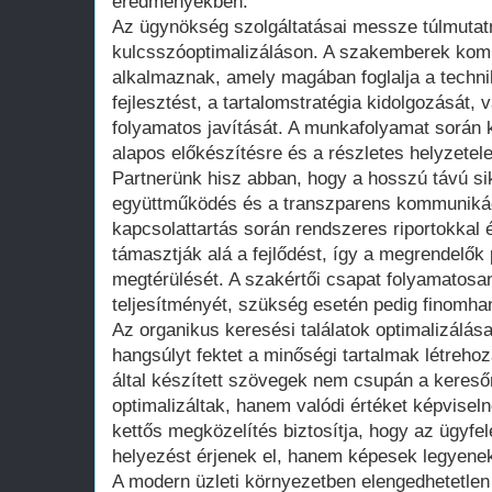
eredményekben.
Az ügynökség szolgáltatásai messze túlmuta
kulcsszóoptimalizáláson. A szakemberek kom
alkalmaznak, amely magában foglalja a techn
fejlesztést, a tartalomstratégia kidolgozását, 
folyamatos javítását. A munkafolyamat során 
alapos előkészítésre és a részletes helyzete
Partnerünk hisz abban, hogy a hosszú távú si
együttműködés és a transzparens kommunikáci
kapcsolattartás során rendszeres riportokkal
támasztják alá a fejlődést, így a megrendelők
megtérülését. A szakértői csapat folyamatosan
teljesítményét, szükség esetén pedig finomhang
Az organikus keresési találatok optimalizálás
hangsúlyt fektet a minőségi tartalmak létrehoz
által készített szövegek nem csupán a kere
optimalizáltak, hanem valódi értéket képvisel
kettős megközelítés biztosítja, hogy az ügyfel
helyezést érjenek el, hanem képesek legyenek 
A modern üzleti környezetben elengedhetetlen