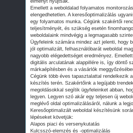
élményt nyújtsák.
Emellett a weboldalad folyamatos monitorozás
elengedhetetlen. A keresőoptimalizálás ugyan
egy folyamatos munka. Cégünk szakértői ren
teljesítményét, és szükség esetén finomhangol
weboldalaink mindvégig a legmagasabb szinten
Ügyfeleink számára mindez azt jelenti, hogy b
jól optimalizált, felhasználóbarát weboldal m
nagyobb elégedettséget eredményez. Emellett 
digitális arculatának alappillére is, így döntő s
márkaépítésben és a vásárlók meggyőzésébe
Cégünk több éves tapasztalattal rendelkezik a
készítés terén. Szakértőink a legújabb trendek
megoldásokkal segítik ügyfeleinket abban, hogy
legyen. Legyen szó akár egy teljesen új webol
meglévő oldal optimalizálásáról, nálunk a legjo
Keresőoptimalizált weboldal készítésünk sorá
lépéseket követjük:
Alapos piaci és versenykutatás
Kulcsszó-elemzés és -optimalizálás