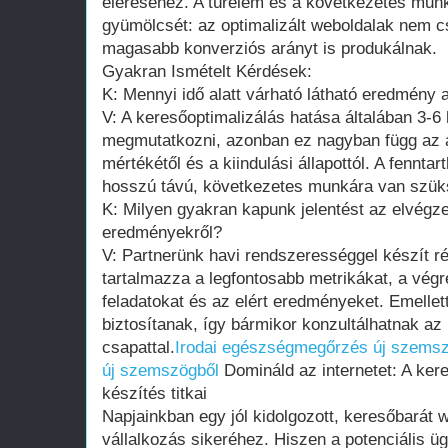
eléréséhez. A türelem és a következetes mu
gyümölcsét: az optimalizált weboldalak nem c
magasabb konverziós arányt is produkálnak.
Gyakran Ismételt Kérdések:
K: Mennyi idő alatt várható látható eredmény 
V: A keresőoptimalizálás hatása általában 3-6 
megmutatkozni, azonban ez nagyban függ az ad
mértékétől és a kiindulási állapottól. A fennt
hosszú távú, következetes munkára van szük
K: Milyen gyakran kapunk jelentést az elvégz
eredményekről?
V: Partnerünk havi rendszerességgel készít ré
tartalmazza a legfontosabb metrikákat, a végre
feladatokat és az elért eredményeket. Emellet
biztosítanak, így bármikor konzultálhatnak az 
csapattal.
Irodai egészségmegőrzés új szems
új szemszögből
Domináld az internetet: A kere
készítés titkai
Napjainkban egy jól kidolgozott, keresőbarát 
vállalkozás sikeréhez. Hiszen a potenciális ü