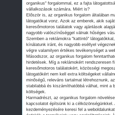
organikus" forgalommal, ez a fajta látogatott
vállalkozások számára. Miért is?
Először is, az organikus forgalom általában
látogatókat vonz. Azok az emberek, akik saját
keresőmotoros találatok vagy ajánlások alapj
nagyobb valószínűséggel válnak hűséges vásá
Szemben a reklámokra "kattintó" látogatókkal
kínálatunk iránt, és nagyobb eséllyel végezne
végre valamilyen értékes tevékenységet a we
Másodszor, az organikus forgalom fenntartható
hirdetések. Míg a reklámokért rendszeresen fi
keresőmotoros találatokért, közösségi megosz
látogatókért nem kell extra költségeket vállaln
minőségű, releváns tartalmat létrehoznunk, a
stabilabbá és kiszámíthatóbbá válhat, mint a b
költségek.
Harmadrészt, az organikus forgalom növelése 
kapcsolatot építsünk ki a célközönségünkkel. 
kezdeményezésére keresi fel a weboldalunkat, 