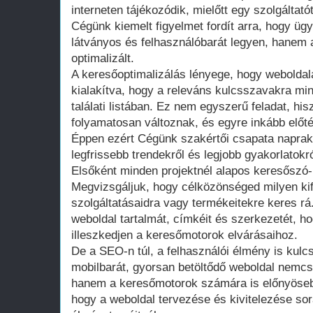
interneten tájékozódik, mielőtt egy szolgáltat
Cégünk kiemelt figyelmet fordít arra, hogy üg
látványos és felhasználóbarát legyen, hanem
optimalizált.
A keresőoptimalizálás lényege, hogy webolda
kialakítva, hogy a releváns kulcsszavakra min
találati listában. Ez nem egyszerű feladat, hi
folyamatosan változnak, és egyre inkább előté
Éppen ezért Cégünk szakértői csapata naprak
legfrissebb trendekről és legjobb gyakorlatokró
Elsőként minden projektnél alapos keresőszó-
Megvizsgáljuk, hogy célközönséged milyen kif
szolgáltatásaidra vagy termékeitekre keres rá
weboldal tartalmát, címkéit és szerkezetét, ho
illeszkedjen a keresőmotorok elvárásaihoz.
De a SEO-n túl, a felhasználói élmény is kul
mobilbarát, gyorsan betöltődő weboldal nemcsa
hanem a keresőmotorok számára is előnyösebb
hogy a weboldal tervezése és kivitelezése sor