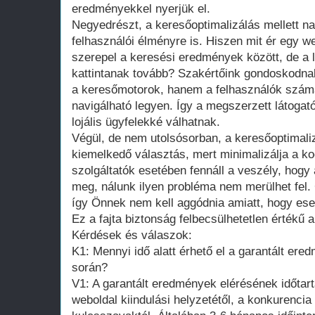
eredményekkel nyerjük el.
Negyedrészt, a keresőoptimalizálás mellett na
felhasználói élményre is. Hiszen mit ér egy we
szerepel a keresési eredmények között, de a 
kattintanak tovább? Szakértőink gondoskodnak
a keresőmotorok, hanem a felhasználók szám
navigálható legyen. Így a megszerzett látogat
lojális ügyfelekké válhatnak.
Végül, de nem utolsósorban, a keresőoptimaliz
kiemelkedő választás, mert minimalizálja a 
szolgáltatók esetében fennáll a veszély, hogy 
meg, nálunk ilyen probléma nem merülhet fel.
így Önnek nem kell aggódnia amiatt, hogy esetl
Ez a fajta biztonság felbecsülhetetlen értékű 
Kérdések és válaszok:
K1: Mennyi idő alatt érhető el a garantált ere
során?
V1: A garantált eredmények elérésének időtar
weboldal kiindulási helyzetétől, a konkurencia