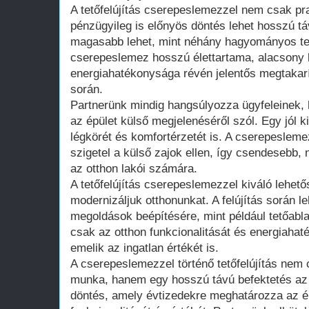
A tetőfelújítás cserepeslemezzel nem csak pra
pénzügyileg is előnyös döntés lehet hosszú t
magasabb lehet, mint néhány hagyományos te
cserepeslemez hosszú élettartama, alacsony k
energiahatékonysága révén jelentős megtakar
során.
Partnerünk mindig hangsúlyozza ügyfeleinek, 
az épület külső megjelenéséről szól. Egy jól kiv
légkörét és komfortérzetét is. A cserepeslemez
szigetel a külső zajok ellen, így csendesebb,
az otthon lakói számára.
A tetőfelújítás cserepeslemezzel kiváló lehető
modernizáljuk otthonunkat. A felújítás során l
megoldások beépítésére, mint például tetőab
csak az otthon funkcionalitását és energiahat
emelik az ingatlan értékét is.
A cserepeslemezzel történő tetőfelújítás nem 
munka, hanem egy hosszú távú befektetés az 
döntés, amely évtizedekre meghatározza az é