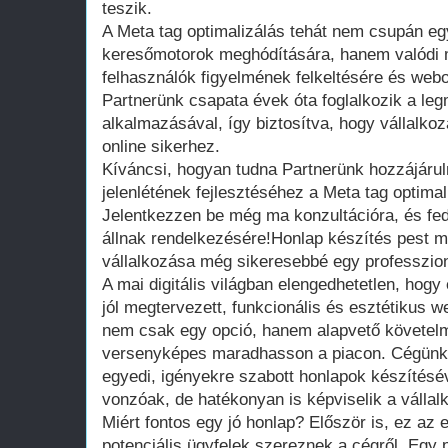
teszik.
A Meta tag optimalizálás tehát nem csupán egy
keresőmotorok meghódítására, hanem valódi 
felhasználók figyelmének felkeltésére és web
Partnerünk csapata évek óta foglalkozik a l
alkalmazásával, így biztosítva, hogy vállalkoz
online sikerhez.
Kíváncsi, hogyan tudna Partnerünk hozzájáruln
jelenlétének fejlesztéséhez a Meta tag optima
Jelentkezzen be még ma konzultációra, és fed
állnak rendelkezésére!Honlap készítés pest 
vállalkozása még sikeresebbé egy professzion
A mai digitális világban elengedhetetlen, hog
jól megtervezett, funkcionális és esztétikus we
nem csak egy opció, hanem alapvető követel
versenyképes maradhasson a piacon. Cégünk 
egyedi, igényekre szabott honlapok készítés
vonzóak, de hatékonyan is képviselik a vállal
Miért fontos egy jó honlap? Először is, ez az
potenciális ügyfelek szereznek a cégről. Egy pr