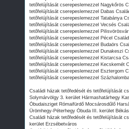
tetőfelújítását cserepeslemezzel Nagykőrös C
tetőfelújítását cserepeslemezzel Dabas Csalá
tetőfelújítását cserepeslemezzel Tatabánya Cs
tetőfelújítását cserepeslemezzel Vecsés Csal
tetőfelújítását cserepeslemezzel Pilisvörösvá
tetőfelújítását cserepeslemezzel Pécel Család
tetőfelújítását cserepeslemezzel Budaörs Csa
tetőfelújítását cserepeslemezzel Dunakeszi C
tetőfelújítását cserepeslemezzel Kistarcsa Cs
tetőfelújítását cserepeslemezzel Kecskemét C
tetőfelújítását cserepeslemezzel Esztergom C
tetőfelújítását cserepeslemezzel Százhalomba
Családi házak tetőfedését és tetőfelújítását
Solymárvölgy 3. kerület Hármashatárhegy Ka
Óbudaisziget Rómaifürdő Mocsárosdűlő Harsá
Ürömhegy-Péterhegy Óbuda III. kerület Béká
Családi házak tetőfedését és tetőfelújítását c
kerület Erzsébetváros