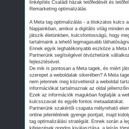
linképítés Családi házak tetőfedését és tetőfe
Remarketing optimalizálás
A Meta tag optimalizálás - a titokzatos kulcs 
Napjainkban, amikor a digitális világ minden 
játszik életünkben, kulcsfontosságú, hogy meg
tartalmaink a lehető legmagasabb láthatóságn
Ennek egyik leghatékonyabb eszköze a Meta t
Partnerünk segítségével ötvözhetünk vállalk
fejlesztésével.
De mik is pontosan a Meta tagek, és miért já
szerepet a weboldalak sikerében? A Meta ta
nem jelennek meg közvetlenül a weboldal tar
információkat tartalmaznak az oldal jellemző
Ezek az információk magukban foglalják a webo
kulcsszavait és egyéb fontos metaadatokat.
Partnerünk szakértői csapata mélyreható elemz
online jelenlétének gyenge pontjait, majd kid
tag optimalizálási stratégiát. Ennek során a 
kifejezések gondos kiválasztása, a leírás tö