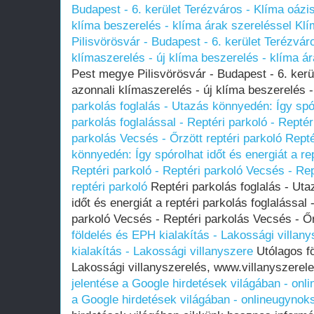
Budapest - 6. kerület Terézváros - Klíma oázis
klíma beszerelés - klíma árak szereléssel
Klí
Pilisvörösvár - Budapest - 6. kerület Terézvár
klímaszerelés - új klíma beszerelés - klíma á
Pest megye Pilisvörösvár - Budapest - 6. kerü
azonnali klímaszerelés - új klíma beszerelés 
parkolás foglalás - Utazás könnyedén: Így spór
parkolás foglalással - Reptéri parkoló - Repté
parkolás Vecsés - Őrzött reptéri parkoló
Repté
könnyedén: Így spórolhat időt és energiát a rep
Reptéri parkoló - Reptéri parkoló Vecsés - Re
reptéri parkoló
Reptéri parkolás foglalás - Ut
időt és energiát a reptéri parkolás foglalással 
parkoló Vecsés - Reptéri parkolás Vecsés - Őr
földelés és EPH kialakítás - Lakossági villan
kialakítás - Lakossági villanyszere
Utólagos fö
Lakossági villanyszerelés, www.villanyszere
jelentése a Google hirdetések világában - on
a Google hirdetések világában - onlineugynok