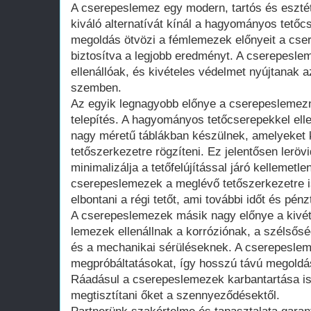
A cserepeslemez egy modern, tartós és esztét
kiváló alternatívát kínál a hagyományos tető
megoldás ötvözi a fémlemezek előnyeit a cser
biztosítva a legjobb eredményt. A cserepesl
ellenállóak, és kivételes védelmet nyújtanak a
szemben.
Az egyik legnagyobb előnye a cserepeslemez
telepítés. A hagyományos tetőcserepekkel el
nagy méretű táblákban készülnek, amelyeket 
tetőszerkezetre rögzíteni. Ez jelentősen lerövid
minimalizálja a tetőfelújítással járó kellemet
cserepeslemezek a meglévő tetőszerkezetre is
elbontani a régi tetőt, ami további időt és pénz
A cserepeslemezek másik nagy előnye a kivét
lemezek ellenállnak a korróziónak, a szélsős
és a mechanikai sérüléseknek. A cserepesleme
megpróbáltatásokat, így hosszú távú megoldást
Ráadásul a cserepeslemezek karbantartása is
megtisztítani őket a szennyeződésektől.