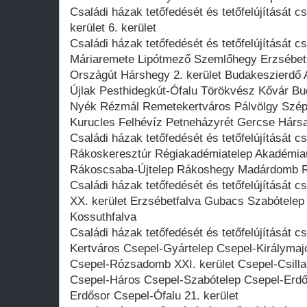
Családi házak tetőfedését és tetőfelújítását 
kerület 6. kerület
Családi házak tetőfedését és tetőfelújítását
Máriaremete Lipótmező Szemlőhegy Erzsébett
Országút Hárshegy 2. kerület Budakeszierdő A
Újlak Pesthidegkút-Ófalu Törökvész Kővár B
Nyék Rézmál Remetekertváros Pálvölgy Szép
Kurucles Felhévíz Petneházyrét Gercse Hársak
Családi házak tetőfedését és tetőfelújítását
Rákoskeresztúr Régiakadémiatelep Akadémiaúj
Rákoscsaba-Újtelep Rákoshegy Madárdomb Rá
Családi házak tetőfedését és tetőfelújítását
XX. kerület Erzsébetfalva Gubacs Szabótelep 2
Kossuthfalva
Családi házak tetőfedését és tetőfelújítását 
Kertváros Csepel-Gyártelep Csepel-Királymaj
Csepel-Rózsadomb XXI. kerület Csepel-Csilla
Csepel-Háros Csepel-Szabótelep Csepel-Erdőa
Erdősor Csepel-Ófalu 21. kerület