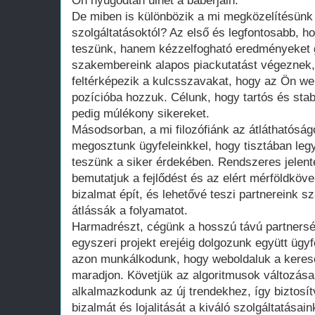
Ön nyugodtan ülhet a babérjain.
De miben is különbözik a mi megközelítésü
szolgáltatásoktól? Az első és legfontosabb, h
teszünk, hanem kézzelfogható eredményeket g
szakembereink alapos piackutatást végeznek,
feltérképezik a kulcsszavakat, hogy az Ön web
pozícióba hozzuk. Célunk, hogy tartós és sta
pedig múlékony sikereket.
Másodsorban, a mi filozófiánk az átláthatóság
megosztunk ügyfeleinkkel, hogy tisztában leg
teszünk a siker érdekében. Rendszeres jelen
bemutatjuk a fejlődést és az elért mérföldköv
bizalmat épít, és lehetővé teszi partnereink 
átlássák a folyamatot.
Harmadrészt, cégünk a hosszú távú partners
egyszeri projekt erejéig dolgozunk együtt ügy
azon munkálkodunk, hogy weboldaluk a keres
maradjon. Követjük az algoritmusok változásai
alkalmazkodunk az új trendekhez, így biztosítv
bizalmát és lojalitását a kiváló szolgáltatásai