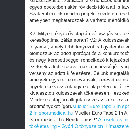
kulcsszavaktól. Általában 3-6 hónapos időinte
egyes esetekben akár rövidebb idő alatt is lát
Szakembereink minden projekt kezdetén részl
amelyben meghatározzák a várható mérföldkö
K2: Milyen tényezők alapján választják ki a c
keresőoptimalizálás során? V2: A kulcsszavak
folyamat, amely több tényezőt is figyelembe 
elemezzük az adott iparágat és a konkurenciá
és nagy keresettséggel rendelkező kifejezése
ezeknek a kulcsszavaknak a nehézségét, vagy
verseny az adott kifejezésre. Célunk megtalál
amelyek egyszerre relevánsak, keresettek és 
figyelembe vesszük ügyfeleink preferenciáit és
kiválasztott kulcsszavak tökéletesen illeszked
Mindezek alapján állítjuk össze azt a kulcssz
eredményeket ígéri.
Mueller Euro Tape 2 In sp
2 In sportmedical.hu
Mueller Euro Tape 2 In A 
Sportmedical.hu Rendelj most!"
A tökéletes in
tökéletes ing - Győri Öltönyszalon
Klímaszere