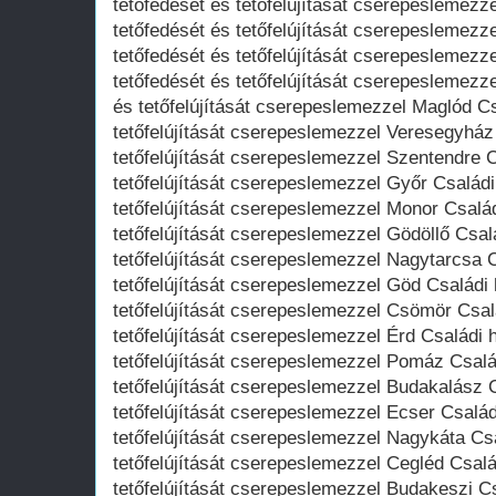
tetőfedését és tetőfelújítását cserepeslemez
tetőfedését és tetőfelújítását cserepeslemezz
tetőfedését és tetőfelújítását cserepeslemez
tetőfedését és tetőfelújítását cserepeslemezz
és tetőfelújítását cserepeslemezzel Maglód C
tetőfelújítását cserepeslemezzel Veresegyház
tetőfelújítását cserepeslemezzel Szentendre 
tetőfelújítását cserepeslemezzel Győr Családi
tetőfelújítását cserepeslemezzel Monor Csalá
tetőfelújítását cserepeslemezzel Gödöllő Csal
tetőfelújítását cserepeslemezzel Nagytarcsa 
tetőfelújítását cserepeslemezzel Göd Családi
tetőfelújítását cserepeslemezzel Csömör Csal
tetőfelújítását cserepeslemezzel Érd Családi 
tetőfelújítását cserepeslemezzel Pomáz Csalá
tetőfelújítását cserepeslemezzel Budakalász 
tetőfelújítását cserepeslemezzel Ecser Család
tetőfelújítását cserepeslemezzel Nagykáta Cs
tetőfelújítását cserepeslemezzel Cegléd Csalá
tetőfelújítását cserepeslemezzel Budakeszi C