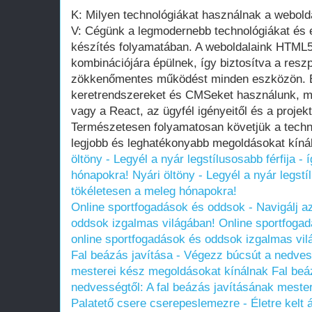
K: Milyen technológiákat használnak a webold
V: Cégünk a legmodernebb technológiákat és 
készítés folyamatában. A weboldalaink HTML
kombinációjára épülnek, így biztosítva a resz
zökkenőmentes működést minden eszközön. E
keretrendszereket és CMSeket használunk, mi
vagy a React, az ügyfél igényeitől és a projek
Természetesen folyamatosan követjük a techno
legjobb és leghatékonyabb megoldásokat kíná
öltöny - Legyél a nyár legstílusosabb férfija -
hónapokra!
Nyári öltöny - Legyél a nyár legstíl
tökéletesen a meleg hónapokra!
Online sportfogadások és oddsok - Navigálj a
oddsok izgalmas világában!
Online sportfogad
online sportfogadások és oddsok izgalmas vil
Fal beázás javítása - Végezz búcsút a nedvess
mesterei kész megoldásokat kínálnak
Fal beá
nedvességtől: A fal beázás javításának meste
Palatető csere cserepeslemezre - Életre kelt 