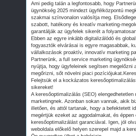
Ami pedig talán a legfontosabb, hogy Partnerün
ügynökség 2025 mindezt ügyfélközpontú megk
szakmai színvonalon valósítja meg. Elsődlege
szabott, hatékony és kreatív marketing-megol
garantálják az ügyfelek sikerét a folyamatosa
Ebben az egyre inkább digitalizálódó és global
fogyasztók elvárásai is egyre magasabbak, k
vállalkozások proaktív, innovatív marketing 
Partnerünk, a full service marketing ügynöksé
nyújtja, hogy ügyfeleinek segítsen megelőzni a
megőrizni, sőt növelni piaci pozíciójukat.Kere
Felejtsük el a kockázatos keresőoptimalizálást
sikereket!
A keresőoptimalizálás (SEO) elengedhetetlen r
marketingnek. Azonban sokan vannak, akik b
illetően, és attól tartanak, hogy a befektetett
megértjük ezeket az aggodalmakat, és éppen e
keresőoptimalizálást garanciával. Igen, jól ol
weboldala előkelő helyen szerepel majd a ker