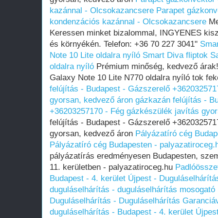
kazánnal - Olcsokazancsere
Parapet gázkonv
kondenzációs kazánnal - Olcsokazancsere
Mel
Keressen minket bizalommal, INGYENES kisz
és környékén. Telefon: +36 70 227 3041"
Smar
Note 10 Lite oldalra nyíló
Smart Diva fliptok 
oldalra nyíló
Prémium minőség, kedvező árak!
Galaxy Note 10 Lite N770 oldalra nyíló tok fek
felújítás - Budapest - Gázszerelő +362032571
gyorsan, kedvező áron
gázkazán felújítás - B
+36203257170 - Fég gázkészülék javítás gyo
felújítás - Budapest - Gázszerelő +362032571
gyorsan, kedvező áron
Pályázatíró cég Budap
Pályázatíró cég Budapesten - palyazatiroceg.
pályázatírás eredményesen Budapesten, szem
11. kerületben - palyazatiroceg.hu
Padlóösszef
Budapest - 4. kerület Újpest - Duguláselhárí
duguláselhárítás - duguláselhárítás mosogató l
Duguláselhárítás - Duguláselhárítás Garanciá
duguláselhárítás - Budapest - 4. kerület Újpes