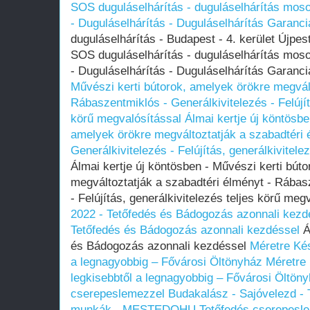
SOS duguláselhárítás - duguláselhárítás mosog
- Duguláselhárítás - Duguláselhárítás Garanci
duguláselhárítás - Budapest - 4. kerület Újpes
SOS duguláselhárítás - duguláselhárítás mosog
- Duguláselhárítás - Duguláselhárítás Garanc
Művészi kerti bútorok, amelyek örökre megvált
Rábaszentmiklós - Generálkivitelezés - Felújít
körű megvalósítással
Álmai kertje új köntösbe
amelyek örökre megváltoztatják a szabadtéri 
Generálkivitelezés - Felújítás, generálkivitele
Álmai kertje új köntösben - Művészi kerti bút
megváltoztatják a szabadtéri élményt - Rábas
- Felújítás, generálkivitelezés teljes körű me
2022 - Tetőfedés és Bádogozás azonnali kezd
Tetőfedés és Bádogozás azonnali kezdéssel
Á
és Bádogozás azonnali kezdéssel
Méretre Kés
a legnagyobbig – Fővárosi Öltönyház
Méretre 
legkisebbtől a legnagyobbig – Fővárosi Öltön
cserepeslemezzel Budakalász - Sajóvelezd - T
munkák - MESTEDOHU
Tetőfedés cserepesl