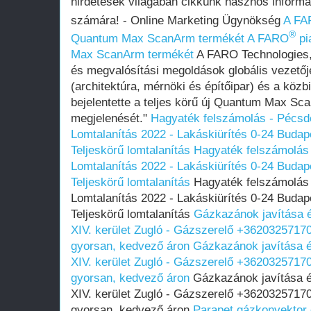
hirdetések világában cikkünk hasznos informá
számára! - Online Marketing Ügynökség
A FA
®
Quantum Max ScanArm termékét
A FARO
pi
Max ScanArm termékét
A FARO Technologies, 
és megvalósítási megoldások globális vezetőj
(architektúra, mérnöki és építőipar) és a köz
bejelentette a teljes körű új Quantum Max S
megjelenését."
Hagyaték felszámolás - Pécsde
Lomtalanítás‎ 2022 - Lakáskiürítés 0-24 Budap
Teljeskörű lomtalanítás
Hagyaték felszámolás 
Lomtalanítás‎ 2022 - Lakáskiürítés 0-24 Budap
Teljeskörű lomtalanítás
Hagyaték felszámolás 
Lomtalanítás‎ 2022 - Lakáskiürítés 0-24 Budap
Teljeskörű lomtalanítás
Gázkazánok javítása é
XIV. kerület Zugló - Gázszerelő +36203257170
gyorsan, kedvező áron
Gázkazánok javítása é
XIV. kerület Zugló - Gázszerelő +36203257170
gyorsan, kedvező áron
Gázkazánok javítása é
XIV. kerület Zugló - Gázszerelő +36203257170
gyorsan, kedvező áron
Parapet gázkonvektor