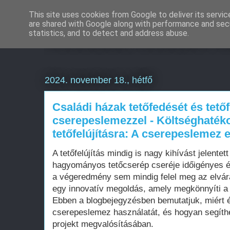
This site uses cookies from Google to deliver its servic
are shared with Google along with performance and secu
Weboldal készítés k
statistics, and to detect and address abuse.
2024. november 18., hétfő
Családi házak tetőfedését és tetőf
cserepeslemezzel - Költséghaték
tetőfelújításra: A cserepeslemez 
A tetőfelújítás mindig is nagy kihívást jelente
hagyományos tetőcserép cseréje időigényes é
a végeredmény sem mindig felel meg az elvár
egy innovatív megoldás, amely megkönnyíti a t
Ebben a blogbejegyzésben bemutatjuk, miért 
cserepeslemez használatát, és hogyan segíthet
projekt megvalósításában.