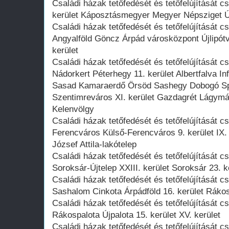
Családi házak tetőfedését és tetőfelújítását c
kerület Káposztásmegyer Megyer Népsziget Új
Családi házak tetőfedését és tetőfelújítását 
Angyalföld Göncz Árpád városközpont Újlipótvá
kerület
Családi házak tetőfedését és tetőfelújítását
Nádorkert Péterhegy 11. kerület Albertfalva 
Sasad Kamaraerdő Örsöd Sashegy Dobogó Span
Szentimreváros XI. kerület Gazdagrét Lágym
Kelenvölgy
Családi házak tetőfedését és tetőfelújítását
Ferencváros Külső-Ferencváros 9. kerület IX.
József Attila-lakótelep
Családi házak tetőfedését és tetőfelújítását 
Soroksár-Újtelep XXIII. kerület Soroksár 23. k
Családi házak tetőfedését és tetőfelújítását 
Sashalom Cinkota Árpádföld 16. kerület Rákos
Családi házak tetőfedését és tetőfelújítását 
Rákospalota Újpalota 15. kerület XV. kerület
Családi házak tetőfedését és tetőfelújítását