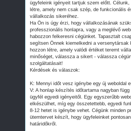
ügyfeleink igényeit tartjuk szem előtt. Célunk
létre, amely nem csak szép, de funkcionális é
vállalkozás sikeréhez.
Ha Ön is úgy érzi, hogy vállalkozásának szük
professzionális honlapra, vagy a meglévő webol
habozzon felkeresni cégünket. Tapasztalt csap
segítsen Önnek kiemelkedni a versenytársak k
hozzon létre, amely valódi értéket teremt vál
minőséget, válassza a sikert - válassza cégün
szolgáltatásait!
Kérdések és válaszok:
K: Mennyi időt vesz igénybe egy új weboldal 
V: A honlap készítés időtartama nagyban függ 
ügyfél egyedi igényeitől. Egy egyszerűbb webol
elkészülhet, míg egy összetettebb, egyedi fun
8-12 hetet is igénybe vehet. Cégünk minden pr
ütemtervet készít, hogy ügyfeleinket pontosan
határidőkről.