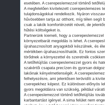
esetében. A cserepeslemezzel történő tetőfelúj
A megfelelően kivitelezett cserepeslemezes te
tulajdonságokkal rendelkezik. Nyáron visszave
hűvösebben tartja az otthont, míg télen segít 
csak a lakók komfortérzetét növeli, de jelentő
hűtési költségeket is.
Partnerünk kiemeli, hogy a cserepeslemezzel t
környezetbarát megoldás is lehet. A cserepe
újrahasznosított anyagokból készülnek, és él
mértékben újrahasznosíthatók. Ez fontos sze
törődnek a környezettel és szeretnék csökken
A tetőfelújítás cserepeslemezzel gyors és ha
szakértői csapata precízen és gyorsan dolgozi
lakóinak kényelmetlenségét. A cserepeslemez
felhelyezésre, ami jelentősen lerövidíti a kiv
cserepekhez képest. Ez különösen előnyös le
gyors megoldásra van szükség, például váratl
A cserepeslemezzel történő tetőfelújítás tová
karbantartást igényel. A sima felület nem eng