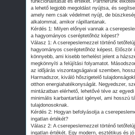
funkcionalitását és értékét. Partnerünk elkötel
a lehető legjobb megoldást nyújtsa, és segítsen
amely nem csak védelmet nyújt, de büszkeségg
alkalommal, amikor rápillantanak.
Kérdés 1: Milyen előnyei vannak a cserepeslem
a hagyományos cseréptetőhöz képest?
Válasz 1: A cserepeslemezzel történő tetőfel
hagyományos cseréptetőhöz képest. Először i
könnyebb, ami kisebb terhelést jelent a házs
megkönnyíti a felújítási folyamatot. Másodszor,
az időjárás viszontagságaival szemben, hosszú
Harmadszor, kiváló hőszigetelő tulajdonságokk
otthon energiahatékonyságát. Negyedszer, sz
mintázatban elérhető, lehetővé téve az egyedi
minimális karbantartást igényel, ami hosszú t
tulajdonosoknak.
Kérdés 2: Hogyan befolyásolja a cserepeslemez
ingatlan értékét?
Válasz 2: A cserepeslemezzel történő tetőfelúj
ingatlan értékét. Egy modern, esztétikus és jó