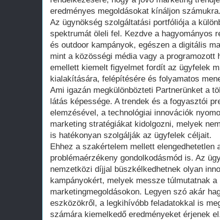
eredményes megoldásokat kínáljon számukra
Az ügynökség szolgáltatási portfóliója a külö
spektrumát öleli fel. Kezdve a hagyományos r
és outdoor kampányok, egészen a digitális ma
mint a közösségi média vagy a programozott h
emellett kiemelt figyelmet fordít az ügyfelek
kialakítására, felépítésére és folyamatos men
Ami igazán megkülönbözteti Partnerünket a tö
látás képessége. A trendek és a fogyasztói pr
elemzésével, a technológiai innovációk nyom
marketing stratégiákat kidolgozni, melyek ne
is hatékonyan szolgálják az ügyfelek céljait.
Ehhez a szakértelem mellett elengedhetetlen a
problémaérzékeny gondolkodásmód is. Az üg
nemzetközi díjjal büszkélkedhetnek olyan innov
kampányokért, melyek messze túlmutatnak a
marketingmegoldásokon. Legyen szó akár hag
eszközökről, a legkihívóbb feladatokkal is me
számára kiemelkedő eredményeket érjenek el