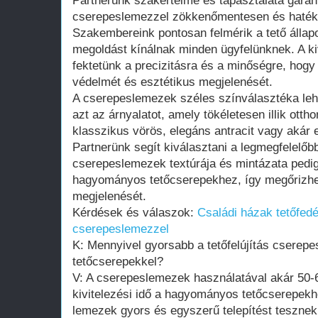
Partnerünk szakértelme és tapasztalata garantá
cserepeslemezzel zökkenőmentesen és haték
Szakembereink pontosan felmérik a tető állap
megoldást kínálnak minden ügyfelünknek. A ki
fektetünk a precizitásra és a minőségre, hogy
védelmét és esztétikus megjelenését.
A cserepeslemezek széles színválasztéka lehe
azt az árnyalatot, amely tökéletesen illik ott
klasszikus vörös, elegáns antracit vagy akár 
Partnerünk segít kiválasztani a legmegfelelőb
cserepeslemezek textúrája és mintázata pedig
hagyományos tetőcserepekhez, így megőrizhe
megjelenését.
Kérdések és válaszok:
Családi házak tetőfedés
cserepeslemezzel
K: Mennyivel gyorsabb a tetőfelújítás csere
tetőcserepekkel?
V: A cserepeslemezek használatával akár 50-6
kivitelezési idő a hagyományos tetőcserepek
lemezek gyors és egyszerű telepítést tesznek 