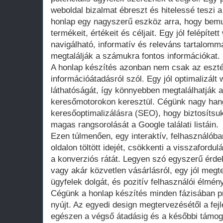
weboldal bizalmat ébreszt és hitelessé teszi a
honlap egy nagyszerű eszköz arra, hogy bemut
termékeit, értékeit és céljait. Egy jól felépíte
navigálható, informatív és releváns tartalomma
megtalálják a számukra fontos információkat.
A honlap készítés azonban nem csak az eszté
információátadásról szól. Egy jól optimalizált 
láthatóságát, így könnyebben megtalálhatják a
keresőmotorokon keresztül. Cégünk nagy hang
keresőoptimalizálásra (SEO), hogy biztosítsu
magas rangsorolását a Google találati listáin.
Ezen túlmenően, egy interaktív, felhasználóbar
oldalon töltött idejét, csökkenti a visszafordu
a konverziós rátát. Legyen szó egyszerű érdek
vagy akár közvetlen vásárlásról, egy jól megt
ügyfelek dolgát, és pozitív felhasználói élmény
Cégünk a honlap készítés minden fázisában pr
nyújt. Az egyedi design megtervezésétől a fej
egészen a végső átadásig és a későbbi támog