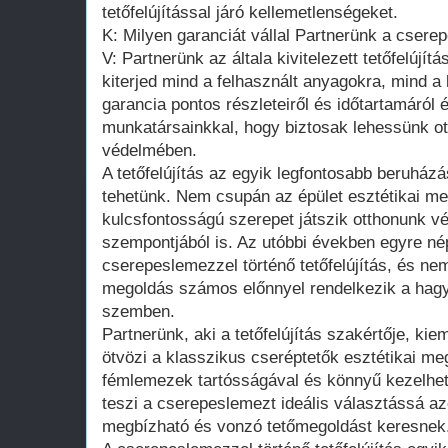
tetőfelújítással járó kellemetlenségeket.
K: Milyen garanciát vállal Partnerünk a csere
V: Partnerünk az általa kivitelezett tetőfelújít
kiterjed mind a felhasznált anyagokra, mind a
garancia pontos részleteiről és időtartamáról
munkatársainkkal, hogy biztosak lehessünk o
védelmében.
A tetőfelújítás az egyik legfontosabb beruház
tehetünk. Nem csupán az épület esztétikai meg
kulcsfontosságú szerepet játszik otthonunk 
szempontjából is. Az utóbbi években egyre né
cserepeslemezzel történő tetőfelújítás, és nem
megoldás számos előnnyel rendelkezik a hag
szemben.
Partnerünk, aki a tetőfelújítás szakértője, ki
ötvözi a klasszikus cseréptetők esztétikai m
fémlemezek tartósságával és könnyű kezelhe
teszi a cserepeslemezt ideális választássá a
megbízható és vonzó tetőmegoldást keresnek