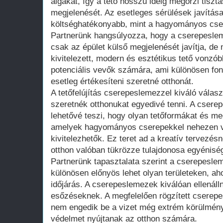
algákat, így a tető hosszú ideig megőrzi tiszt
megjelenését. Az esetleges sérülések javítás
költséghatékonyabb, mint a hagyományos cse
Partnerünk hangsúlyozza, hogy a cserepesleme
csak az épület külső megjelenését javítja, de n
kivitelezett, modern és esztétikus tető vonzób
potenciális vevők számára, ami különösen font
esetleg értékesíteni szeretné otthonát.
A tetőfelújítás cserepeslemezzel kiváló válas
szeretnék otthonukat egyedivé tenni. A csere
lehetővé teszi, hogy olyan tetőformákat és m
amelyek hagyományos cserepekkel nehezen v
kivitelezhetők. Ez teret ad a kreatív tervezés
otthon valóban tükrözze tulajdonosa egyéniség
Partnerünk tapasztalata szerint a cserepesleme
különösen előnyös lehet olyan területeken, ah
időjárás. A cserepeslemezek kiválóan ellenál
esőzéseknek. A megfelelően rögzített csere
nem engedik be a vizet még extrém körülmény
védelmet nyújtanak az otthon számára.