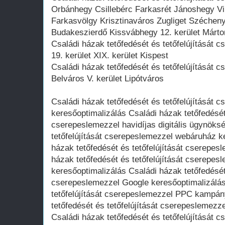
Orbánhegy Csillebérc Farkasrét Jánoshegy 
Farkasvölgy Krisztinaváros Zugliget Széchen
Budakeszierdő Kissvábhegy 12. kerület Márton
Családi házak tetőfedését és tetőfelújítását 
19. kerület XIX. kerület Kispest
Családi házak tetőfedését és tetőfelújítását c
Belváros V. kerület Lipótváros
Családi házak tetőfedését és tetőfelújítását 
keresőoptimalizálás Családi házak tetőfedését 
cserepeslemezzel havidíjas digitális ügynöks
tetőfelújítását cserepeslemezzel webáruház k
házak tetőfedését és tetőfelújítását cserepesl
házak tetőfedését és tetőfelújítását cserepes
keresőoptimalizálás Családi házak tetőfedését 
cserepeslemezzel Google keresőoptimalizálás
tetőfelújítását cserepeslemezzel PPC kampán
tetőfedését és tetőfelújítását cserepeslemez
Családi házak tetőfedését és tetőfelújítását 