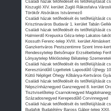
Családi házak tetőfedését és tetőfelújítását
Kiszugló XIV. kerület Zugló Rákosfalva Város
Törökőr Alsórákos Istvánmező
Családi házak tetőfedését és tetőfelújítását 
Krisztinaváros Budavár 1. kerület Tabán Gellér
Családi házak tetőfedését és tetőfelújítását c
Halmierdő Krepuska Géza-telep Lakatos-lakóte
Kossuth Ferenc-telep XVIII. kerület Almáskert 1
Ganzkertváros Pestszentimre Szent Imre-kert
Rendessytelep Belsőmajor Erzsébettelep Feri
Lónyaytelep Miklóstelep Bélatelep Szemeretel
Családi házak tetőfedését és tetőfelújítását 
Keresztúridűlő Ligettelek Laposdűlő Újhegy 10
Kúttó Népliget Óhegy Kőbánya-Kertváros Gyá
Családi házak tetőfedését és tetőfelújítását 
Népszínháznegyed Ganznegyed 8. kerület Or
Tisztviselőtelep Csarnoknegyed Magdolnanegy
Századosnegyed Kerepesdűlő Corvinnegyed
Családi házak tetőfedését és tetőfelújítását
Budafok Budatétény Baross Gábor-telep XXII. k