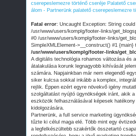
cserepeslemezre történő cseréje
Palatető cse
álom - Partnerünk palatető cserepeslemezre t
Fatal error
: Uncaught Exception: String could
/usr/www/users/komplg/footer-links/get_blogs
#0 /usr/www/users/komplg/footer-links/get_bl
SimpleXMLElement->__construct() #1 {main} 
/usr/www/users/komplg/footer-links/get_bl
A digitális technológia rohamos változása és 
átalakulása korunk legnagyobb kihívását jele
számára. Napjainkban már nem elegendő egys
siker kulcsa sokkal inkább a komplex, integr
rejlik. Éppen ezért egyre növekvő igény mutat
szolgáltatást nyújtó ügynökségek iránt, akik 
eszközök felhasználásával képesek hatékony
kidolgozására.
Partnerünk, a full service marketing ügynöksé
tűzte ki célul maga elé. Több mint egy évtized
a legfelkészültebb szakértők összetartó csapat
rendelkezésére, hogy a jövő marketing trendje