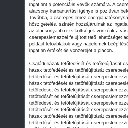
ingatlant a potenciális vevők számára. A cse
alacsony karbantartási igénye is pozitívan bef
Továbbá, a cserepeslemez energiahatékonysági
hőszigetelés, szintén hozzájárulnak az ingat
az alacsonyabb rezsiköltségek vonzóak a vás
cserepeslemezzel felújított tető lehetőséget 
például tetőablakok vagy napelemek beépítésé
ingatlan értékét és vonzerejét a piacon.
Családi házak tetőfedését és tetőfelújítását 
házak tetőfedését és tetőfelújítását cserepe
tetőfedését és tetőfelújítását cserepeslemezz
házak tetőfedését és tetőfelújítását cserepe
tetőfedését és tetőfelújítását cserepeslemez
tetőfedését és tetőfelújítását cserepeslemezz
tetőfedését és tetőfelújítását cserepeslemezz
tetőfedését és tetőfelújítását cserepeslemezz
házak tetőfedését és tetőfelújítását cserepe
tetőfedését és tetőfelújítását cserepeslemez