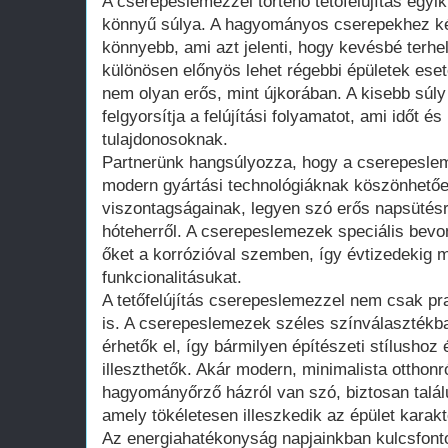
A cserepeslemezzel történő tetőfelújítás egy
könnyű súlya. A hagyományos cserepekhez ké
könnyebb, ami azt jelenti, hogy kevésbé terhe
különösen előnyös lehet régebbi épületek ese
nem olyan erős, mint újkorában. A kisebb súl
felgyorsítja a felújítási folyamatot, ami időt é
tulajdonosoknak.
Partnerünk hangsúlyozza, hogy a cserepeslem
modern gyártási technológiáknak köszönhetően
viszontagságainak, legyen szó erős napsütésr
hóteherről. A cserepeslemezek speciális bevo
őket a korrózióval szemben, így évtizedekig 
funkcionalitásukat.
A tetőfelújítás cserepeslemezzel nem csak pr
is. A cserepeslemezek széles színválasztékb
érhetők el, így bármilyen építészeti stílusho
illeszthetők. Akár modern, minimalista otthonr
hagyományőrző házról van szó, biztosan talá
amely tökéletesen illeszkedik az épület karak
Az energiahatékonyság napjainkban kulcsfon