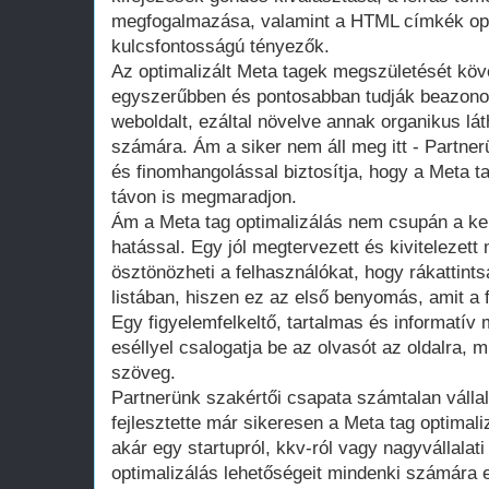
megfogalmazása, valamint a HTML címkék opt
kulcsfontosságú tényezők.
Az optimalizált Meta tagek megszületését kö
egyszerűbben és pontosabban tudják beazonos
weboldalt, ezáltal növelve annak organikus lát
számára. Ám a siker nem áll meg itt - Partne
és finomhangolással biztosítja, hogy a Meta t
távon is megmaradjon.
Ám a Meta tag optimalizálás nem csupán a k
hatással. Egy jól megtervezett és kivitelezett 
ösztönözheti a felhasználókat, hogy rákattints
listában, hiszen ez az első benyomás, amit a 
Egy figyelemfelkeltő, tartalmas és informatív
eséllyel csalogatja be az olvasót az oldalra
szöveg.
Partnerünk szakértői csapata számtalan vállal
fejlesztette már sikeresen a Meta tag optimal
akár egy startupról, kkv-ról vagy nagyvállalati
optimalizálás lehetőségeit mindenki számára 