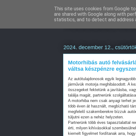
This site uses cookies from Google to 
are shared with Google along with per
Weboldal kés
statistics, and to detect and address 
2024. december 12., csütörtö
Motorhibás autó felvásárl
váltsa készpénzre egysze
Az autótulajdonosok egyik legnagyobb
járművük motorja meghibásodott. A kezd
összegeket fektetünk a javításba, vag
találja magát, partnerünk szolgáltatása
A motorhiba nem csak anyagi terhet je
több éven át használt, megbízható tár
megfelelő szakemberekre bízzuk autón
túljutni ezen a nehéz helyzeten.
Partnerünk több éves tapasztalattal re
érti, milyen kihívásokkal szembesülne
kiemelt figyelmet fordítanak arra, ho