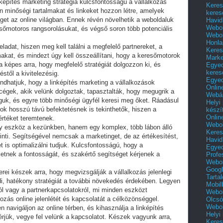
inképítés marketing stratégia kulcsfontosságú a vállalkozás
Keres
n minőségi tartalmakat és linkeket hozzon létre, amelyek
keres
get az online világban. Ennek révén növelhetik a weboldaluk
Havid
Webol
esőmotoros rangsorolásukat, és végső soron több potenciális
Webol
Honla
ladat, hiszen meg kell találni a megfelelő partnereket, a
Keres
akat, és mindezt úgy kell összeállítani, hogy a keresőmotorok
Mark
a képes arra, hogy megfelelő stratégiát dolgozzon ki, és
Egyed
keres
éstől a kivitelezésig.
Egyed
ndhatjuk, hogy a linképítés marketing a vállalkozások
Onlin
égek, akik velünk dolgoztak, tapasztalták, hogy megugrik a
Webár
águk, és egyre több minőségi ügyfél keresi meg őket. Ráadásul
Helyi
yok hosszú távú befektetésnek is tekinthetők, hiszen a
készí
Onlin
 értéket teremtenek.
Webol
y eszköz a kezünkben, hanem egy komplex, több lábon álló
Keres
rinti. Segítségével nemcsak a marketinget, de az értékesítést,
Havid
et is optimalizálni tudjuk. Kulcsfontosságú, hogy a
Egyed
letnek a fontosságát, és szakértő segítséget kérjenek a
Profe
Webol
Googl
ei készek arra, hogy megvizsgálják a vállalkozás jelenlegi
Tarta
i, hatékony stratégiát a további növekedés érdekében. Legyen
Mobil
ól vagy a partnerkapcsolatokról, mi minden eszközt
Webol
ozás online jelenlétét és kapcsolatát a célközönséggel.
Olcsó
Webol
 navigáljon az online térben, és kihasználja a linképítés
Helyi
kérjük, vegye fel velünk a kapcsolatot. Készek vagyunk arra,
Keres