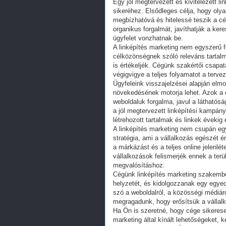
Egy jól megtervezett és kivitelezett l
sikeréhez. Elsődleges célja, hogy olya
megbízhatóvá és hitelessé teszik a cé
organikus forgalmát, javíthatják a ker
ügyfelet vonzhatnak be.
A linképítés marketing nem egyszerű fe
célközönségnek szóló releváns tartalm
is értékeljék. Cégünk szakértői csapat
végigvigye a teljes folyamatot a tervez
Ügyfeleink visszajelzései alapján elmo
növekedésének motorja lehet. Azok a c
weboldaluk forgalma, javul a láthatós
a jól megtervezett linképítési kampán
létrehozott tartalmak és linkek évekig
A linképítés marketing nem csupán eg
stratégia, ami a vállalkozás egészét é
a márkázást és a teljes online jelenlét
vállalkozások felismerjék ennek a terü
megvalósításhoz.
Cégünk linképítés marketing szakember
helyzetét, és kidolgozzanak egy egyed
szó a weboldalról, a közösségi médiár
megragadunk, hogy erősítsük a vállalk
Ha Ön is szeretné, hogy cége sikeresen
marketing által kínált lehetőségeket, 