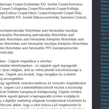
Webol
rálymajor Csepel-Szabótelep XXI. kerület Csepel-Kertváros
keres
Csepel-Csillagtelep Csepel-Rózsadomb Csepel-Erdőalja
Webol
Webol
epel-Erdősor Csepel-Háros Csepel-Királyerdő Csepel-Ófalu
Webol
et Árpádföld XVI. kerület Rákosszentmihály Sashalom Cinkota
Havid
néme
Havid
resőoptimalizálás Motorhibás autó felvásárlás havidíjas
Keres
SEO Ü
elvásárlás Remarketing optimalizálás Motorhibás autó
Linkm
álás Motorhibás autó felvásárlás linképítés Motorhibás autó
keres
lás Motorhibás autó felvásárlás havidíjas linképítés Motorhibás
Havid
elés Motorhibás autó felvásárlás PPC kampánykészítés
keres
imalizálás
Onlin
Webol
Keres
gában - Cégünk megoldásai a sikerhez
Keres
thatatlan lehetőségeiben - ez napjaink egyik legnagyobb
marke
olyan világban, ahol az online jelenlét kulcsfontosságú a
Havid
, Cégünk arra hivatott, hogy navigáljon és szakértő
Webol
Marke
ing dzsungelében.
Webol
hogy ügyfeleink számára hatékony és innovatív megoldásokat
Keres
on. Legyen szó a weboldalfejlesztéstől kezdve a közösségi
Ügyn
zott hirdetési kampányok kidolgozásáig, Cégünk mindent
Keres
ink egyedi igényeit a legmagasabb szinten szolgálja ki.
Arcul
Webár
y a digitális marketing világának komplexitását közérthető és
Onlin
 Hiszünk abban, hogy a siker kulcsa a jól megtervezett és
Keres