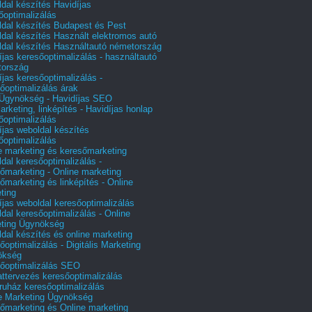
dal készítés Havidíjas
őoptimalizálás
dal készítés Budapest és Pest
dal készítés Használt elektromos autó
dal készítés Használtautó németország
íjas keresőoptimalizálás - használtautó
tország
íjas keresőoptimalizálás -
őoptimalizálás árak
gynökség - Havidíjas SEO
arketing, linképítés - Havidíjas honlap
őoptimalizálás
íjas weboldal készítés
őoptimalizálás
e marketing és keresőmarketing
dal keresőoptimalizálás -
őmarketing - Online marketing
őmarketing és linképítés - Online
ting
íjas weboldal keresőoptimalizálás
dal keresőoptimalizálás - Online
ting Ügynökség
dal készítés és online marketing
őoptimalizálás - Digitális Marketing
ökség
őoptimalizálás SEO
attervezés keresőoptimalizálás
uház keresőoptimalizálás
e Marketing Ügynökség
őmarketing és Online marketing