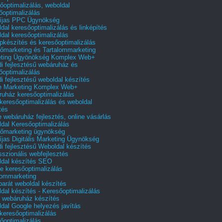
őoptimalizálás, weboldal
őoptimalizálás
íjas PPC Ügynökség
dal keresőoptimalizálás és linképítés
dal keresőoptimalizálás
pkészítés és keresőoptimalizálás
őmarketing és Tartalommarketing
eting Ügyönökség Komplex Web+
i fejlesztésű webáruház és
őoptimalizálás
i fejlesztésű weboldal készítés
e Marketing Komplex Web+
uház keresőoptimalizálás
 keresőoptimalizálás és weboldal
tés
e webáruház fejlesztés, online vásárlás
dal Keresőoptimalizálás
őmarketing ügynökség
íjas Digitális Marketing Ügynökség
i fejlesztésű Weboldal készítés
sszionális webfejlesztés
dal készítés SEO
e keresőoptimalizálás
lommarketing
barát weboldal készítés
dal készítés - Keresőoptimalizálás
 webáruház készítés
dal Google helyezés javítás
 keresőoptimalizálás
őoptimalizálás