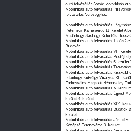
autó felvásárlás Aszód Motorhibás aut
Motorhibás autó felvásárlás Pilisvörös
felvásárlás Veresegyház
Motorhibás autó felvásárlás Lágymány
Péterhegy Kamaraerdő 11. kerület Alb
Madárhegy Sashegy Kelenföld Hosszú
Motorhibás autó felvásárlás Tabán Gell
Budavár
Motorhibás autó felvásárlás VII. kerül
Motorhibás autó felvásárlás Pestújhely
Motorhibás autó felvásárlás 5. kerület 
Motorhibás autó felvásárlás Terézváros 
Motorhibás autó felvásárlás Kissvábhe
Istenhegy Kútvölgy Virányos XII. ker
Farkasvölgy Magasút Németvölgy Far
Motorhibás autó felvásárlás Millennium
Motorhibás autó felvásárlás Újpest M
kerület 4. kerület
Motorhibás autó felvásárlás XIX. kerül
Motorhibás autó felvásárlás Budafok B
kerület
Motorhibás autó felvásárlás József Att
Középső-Ferencváros 9. kerület
Motorhibás autó felvásárlás Népsziget