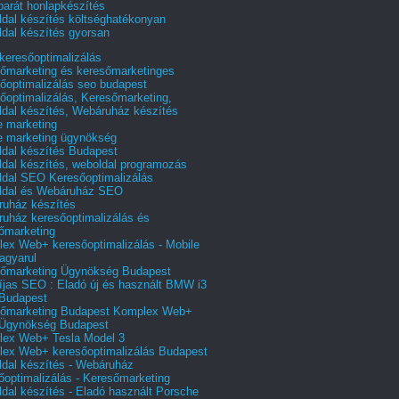
barát honlapkészítés
dal készítés költséghatékonyan
dal készítés gyorsan
 keresőoptimalizálás
őmarketing és keresőmarketinges
őoptimalizálás seo budapest
őoptimalizálás, Keresőmarketing,
dal készítés, Webáruház készítés
e marketing
e marketing ügynökség
dal készítés Budapest
dal készítés, weboldal programozás
dal SEO Keresőoptimalizálás
ldal és Webáruház SEO
uház készítés
uház keresőoptimalizálás és
őmarketing
ex Web+ keresőoptimalizálás - Mobile
agyarul
őmarketing Ügynökség Budapest
íjas SEO : Eladó új és használt BMW i3
Budapest
őmarketing Budapest Komplex Web+
Ügynökség Budapest
ex Web+ Tesla Model 3
ex Web+ keresőoptimalizálás Budapest
dal készítés - Webáruház
őoptimalizálás - Keresőmarketing
dal készítés - Eladó használt Porsche