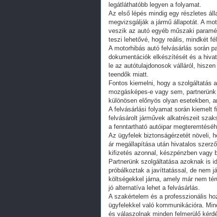
legátláthatóbb legyen a folyamat.
Az első lépés mindig egy részletes ál
megvizsgálják a jármű állapotát. A m
veszik az autó egyéb műszaki paraméter
teszi lehetővé, hogy reális, mindkét f
A motorhibás autó felvásárlás során pa
dokumentációk elkészítését és a hivat
le az autótulajdonosok válláról, hisze
teendők miatt.
Fontos kiemelni, hogy a szolgáltatás 
mozgásképes-e vagy sem, partnerünk g
különösen előnyös olyan esetekben, a
A felvásárlási folyamat során kiemelt 
felvásárolt járművek alkatrészeit szak
a fenntartható autóipar megteremtéséh
Az ügyfelek biztonságérzetét növeli, h
ár megállapítása után hivatalos szerző
kifizetés azonnal, készpénzben vagy ba
Partnerünk szolgáltatása azoknak is id
próbálkoztak a javíttatással, de nem j
költségekkel járna, amely már nem tér
jó alternatíva lehet a felvásárlás.
A szakértelem és a professzionális hoz
ügyfelekkel való kommunikációra. Min
és válaszolnak minden felmerülő kérd