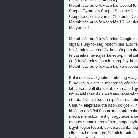
Motorhibás autó felvásárlás Csepel-Ki
Csepel-Gyártelep Csepel-Szigetcsúcs 
CsepelCsepel-Belváros 21. kerület Cs
Motorhibás autó felvásárlás 16. kerül
Mátyásföld
Motorhibás autó felvásárlás Google ke
digitális ügynökség Motorhibás autó f
felvásárlás webáruház keresőoptimaliz
felvásárlás havidíjas keresőoptimalizá
autó felvásárlás Google kampány kez
Motorhibás autó felvásárlás keresőopt
Kalandozás a digitális marketing vilá
Elmerülni a digitális marketing végelá
kihívása a vállalkozások számára. Egy 
növekedéshez és a versenyképességhez
útmutatást nyújtson a digitális market
Cégünk alapítása óta azon dolgozik, 
kínáljon a különböző online csatornák
média menedzsmentig, vagy akár a cél
megtesz annak érdekében, hogy ügyfele
Egyik legfontosabb célkitűzésünk, hog
alkalmazható stratégiává alakítsuk át.