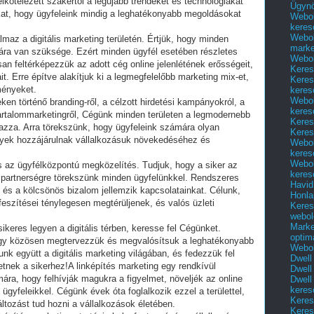
 elkötelezett szakértői a legújabb trendeket és technológiákat
Ügyn
kat, hogy ügyfeleink mindig a leghatékonyabb megoldásokat
Webol
keres
Webol
maz a digitális marketing területén. Értjük, hogy minden
marke
giára van szüksége. Ezért minden ügyfél esetében részletes
Webol
n feltérképezzük az adott cég online jelenlétének erősségeit,
Keres
t. Erre építve alakítjuk ki a legmegfelelőbb marketing mix-et,
Keres
ményeket.
keres
Webol
en történő branding-ről, a célzott hirdetési kampányokról, a
keres
artalommarketingről, Cégünk minden területen a legmodernebb
Keres
zza. Arra törekszünk, hogy ügyfeleink számára olyan
Keres
elyek hozzájárulnak vállalkozásuk növekedéséhez és
Webol
keres
Webol
az ügyfélközpontú megközelítés. Tudjuk, hogy a siker az
keres
s partnerségre törekszünk minden ügyfelünkkel. Rendszeres
Havid
és a kölcsönös bizalom jellemzik kapcsolatainkat. Célunk,
Honla
őfeszítései ténylegesen megtérüljenek, és valós üzleti
Keres
webol
Marke
ikeres legyen a digitális térben, keresse fel Cégünket.
optim
ogy közösen megtervezzük és megvalósítsuk a leghatékonyabb
Webol
unk együtt a digitális marketing világában, és fedezzük fel
Dwell
nek a sikerhez!A linképítés marketing egy rendkívül
Dwell
ra, hogy felhívják magukra a figyelmet, növeljék az online
Dwell
keres
 ügyfeleikkel. Cégünk évek óta foglalkozik ezzel a területtel,
Keres
ltozást tud hozni a vállalkozások életében.
Keres