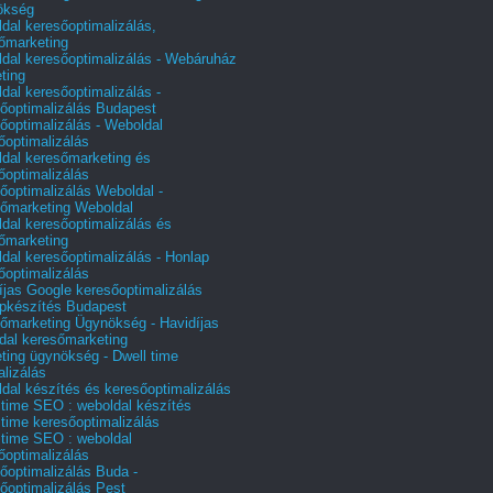
ökség
dal keresőoptimalizálás,
őmarketing
dal keresőoptimalizálás - Webáruház
ting
dal keresőoptimalizálás -
őoptimalizálás Budapest
őoptimalizálás - Weboldal
őoptimalizálás
dal keresőmarketing és
őoptimalizálás
őoptimalizálás Weboldal -
őmarketing Weboldal
dal keresőoptimalizálás és
őmarketing
dal keresőoptimalizálás - Honlap
őoptimalizálás
íjas Google keresőoptimalizálás
pkészítés Budapest
őmarketing Ügynökség - Havidíjas
dal keresőmarketing
ting ügynökség - Dwell time
alizálás
dal készítés és keresőoptimalizálás
 time SEO : weboldal készítés
 time keresőoptimalizálás
 time SEO : weboldal
őoptimalizálás
őoptimalizálás Buda -
őoptimalizálás Pest