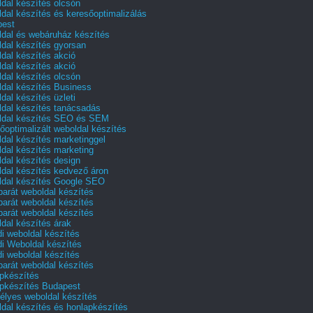
dal készítés olcsón
dal készítés és keresőoptimalizálás
pest
dal és webáruház készítés
dal készítés gyorsan
dal készítés akció
dal készítés akció
dal készítés olcsón
dal készítés Business
dal készítés üzleti
dal készítés tanácsadás
dal készítés SEO és SEM
őoptimalizált weboldal készítés
dal készítés marketinggel
dal készítés marketing
dal készítés design
dal készítés kedvező áron
dal készítés Google SEO
barát weboldal készítés
barát weboldal készítés
barát weboldal készítés
dal készítés árak
i weboldal készítés
i Weboldal készítés
i weboldal készítés
barát weboldal készítés
pkészítés
pkészítés Budapest
lyes weboldal készítés
dal készítés és honlapkészítés