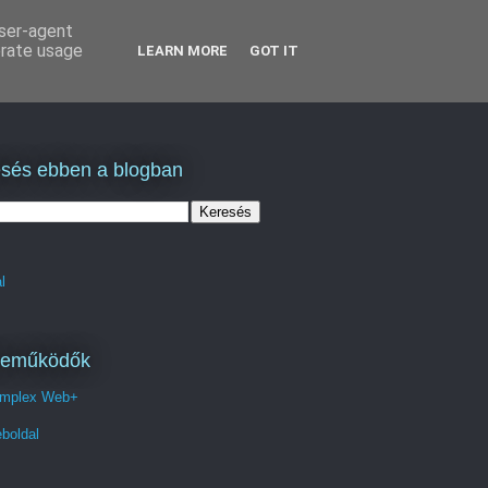
user-agent
erate usage
LEARN MORE
GOT IT
sés ebben a blogban
l
reműködők
mplex Web+
boldal