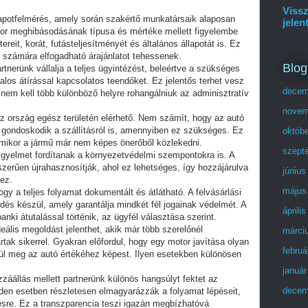
Vissz
lapotfelmérés, amely során szakértő munkatársaik alaposan
jelen
otor meghibásodásának típusa és mértéke mellett figyelembe
eit, korát, futásteljesítményét és általános állapotát is. Ez
él számára elfogadható árajánlatot tehessenek.
Blog
rtnerünk vállalja a teljes ügyintézést, beleértve a szükséges
alos átírással kapcsolatos teendőket. Ez jelentős terhet vesz
decem
n nem kell több különböző helyre rohangálniuk az adminisztratív
novem
az ország egész területén elérhető. Nem számít, hogy az autó
ondoskodik a szállításról is, amennyiben ez szükséges. Ez
októb
mikor a jármű már nem képes önerőből közlekedni.
szept
figyelmet fordítanak a környezetvédelmi szempontokra is. A
szerűen újrahasznosítják, ahol ez lehetséges, így hozzájárulva
június
ez.
május
ogy a teljes folyamat dokumentált és átlátható. A felvásárlási
dés készül, amely garantálja mindkét fél jogainak védelmét. A
áprili
nki átutalással történik, az ügyfél választása szerint.
eális megoldást jelenthet, akik már több szerelőnél
márci
ártak sikerrel. Gyakran előfordul, hogy egy motor javítása olyan
februá
ül meg az autó értékéhez képest. Ilyen esetekben különösen
január
záállás mellett partnerünk különös hangsúlyt fektet az
decem
den esetben részletesen elmagyarázzák a folyamat lépéseit,
ésre. Ez a transzparencia teszi igazán megbízhatóvá