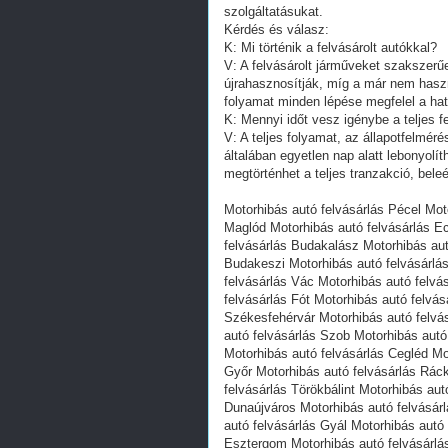
szolgáltatásukat.
Kérdés és válasz:
K: Mi történik a felvásárolt autókkal?
V: A felvásárolt járműveket szakszerű
újrahasznosítják, míg a már nem haszn
folyamat minden lépése megfelel a ha
K: Mennyi időt vesz igénybe a teljes f
V: A teljes folyamat, az állapotfelmér
általában egyetlen nap alatt lebonyolí
megtörténhet a teljes tranzakció, bel
Motorhibás autó felvásárlás Pécel Mot
Maglód Motorhibás autó felvásárlás E
felvásárlás Budakalász Motorhibás au
Budakeszi Motorhibás autó felvásárlá
felvásárlás Vác Motorhibás autó felvá
felvásárlás Fót Motorhibás autó felvá
Székesfehérvár Motorhibás autó felvá
autó felvásárlás Szob Motorhibás autó
Motorhibás autó felvásárlás Cegléd Mo
Győr Motorhibás autó felvásárlás Ráck
felvásárlás Törökbálint Motorhibás aut
Dunaújváros Motorhibás autó felvásár
autó felvásárlás Gyál Motorhibás autó
Esztergom Motorhibás autó felvásárlá