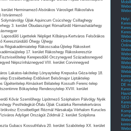
Mobil
Webol
. kerület Herminamező Alsórákos Városliget Rákosfalva
Webol
ló Istvánmező
Helyi
let Solymárvölgy Újlak Aquincum Csúcshegy Csillaghegy
Keres
hegy 3. kerület Óbudaisziget Rómaifürdő Hármashatárhegy
Keres
kásmegyer
Keres
et Laposdűlő Ligettelek Népliget Kőbánya-Kertváros Felsőrákos
Webol
Onlin
lő Keresztúridűlő Óhegy Újhegy
Onlin
aba Régiakadémiatelep Rákoscsaba-Újtelep Rákoskert
Webol
kadémiaújtelep 17. kerület Rákoshegy Rákoskeresztúr
Webol
et Tisztviselőtelep Kerepesdűlő Orczynegyed Századosnegyed
Webol
gyed Népszínháznegyed VIII. kerület Corvinnegyed
Webo
Webár
Webár
város Lakatos-lakótelep Lónyaytelep Krepuska Géza-telep 18.
keres
t-telep Erzsébettelep Erdőskert Belsőmajor Liptáktelep
Kompl
s Újpéteritelep Almáskert Bélatelep Kossuth Ferenc-telep
DE m
szentimre Bókaytelep Rendessytelep XVIII. kerület
Keres
Havid
SEO 
zierdő Kővár Szemlőhegy Lipótmező Széphalom Pálvölgy Nyék
Keres
Hárshegy Pesthidegkút-Ófalu Újlak Csatárka Remetekertváros
SEO 
örökvész Erzsébetliget Rézmál Hársakalja Vérhalom Kurucles
Kompl
íziváros Adyliget Országút Zöldmál 2. kerület Szépilona
Kompl
Webol
keres
uszta Gubacs Kossuthfalva 20. kerület Szabótelep XX. kerület
Webol