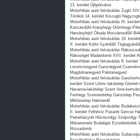
13. kerület Újlipótváros
Motorhibás autó felvásárlás Zugló XIV
Törökőr 14. kerület Kiszugló Nagyzug
Motorhibás autó felvásárlás III. kerü
Kaszásdűlő Aranyhegy-Ürömhegy-Péter
Harsánylejtő Óbuda Mocsárosdűlő Bé
Motorhibás autó felvásárlás 10. kerül
X. kerület Kúttó Gyárdűlő Téglagyárdű
Motorhibás autó felvásárlás Rákoscs
Rákosliget Madárdomb XVII. kerület A
Motorhibás autó felvásárlás 8. kerül
Losoncinegyed Ganznegyed Csarnokne
Magdolnanegyed Palotanegyed
Motorhibás autó felvásárlás Ganzkert
kerület Szent Lőrinc-lakótelep Gloriet
Havanna-lakótelep Szent Imre-kertváro
Ferihegy Szemeretelep Ganztelep Pest
Miklóstelep Halmierdő
Motorhibás autó felvásárlás Budakes
II. kerület Felhévíz Pasarét Gercse 
Petneházyrét Hűvösvölgy Szépvölgy T
Máriaremete Budaliget Erzsébettelek V
Rózsadomb
Motorhibás autó felvásárlás Gubacsip
Erzsébetfalva Pacsirtatelep