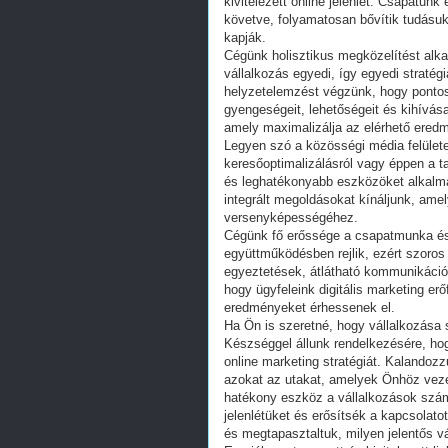
kivitelezett online jelenlét. Csapatunk
követve, folyamatosan bővítik tudásu
kapják.
Cégünk holisztikus megközelítést alkal
vállalkozás egyedi, így egyedi straté
helyzetelemzést végzünk, hogy pontosa
gyengeségeit, lehetőségeit és kihívásai
amely maximalizálja az elérhető ered
Legyen szó a közösségi média felületek
keresőoptimalizálásról vagy éppen a t
és leghatékonyabb eszközöket alkalma
integrált megoldásokat kínáljunk, am
versenyképességéhez.
Cégünk fő erőssége a csapatmunka és 
együttműködésben rejlik, ezért szoro
egyeztetések, átlátható kommunikáció 
hogy ügyfeleink digitális marketing er
eredményeket érhessenek el.
Ha Ön is szeretné, hogy vállalkozása s
Készséggel állunk rendelkezésére, h
online marketing stratégiát. Kalandozz
azokat az utakat, amelyek Önhöz vezet
hatékony eszköz a vállalkozások számá
jelenlétüket és erősítsék a kapcsolatot
és megtapasztaltuk, milyen jelentős vá