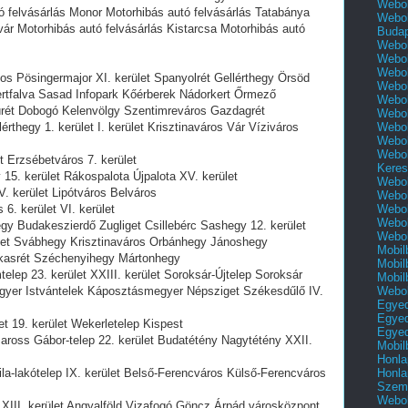
Webol
ó felvásárlás Monor Motorhibás autó felvásárlás Tatabánya
Webol
vár Motorhibás autó felvásárlás Kistarcsa Motorhibás autó
Buda
Webol
Webol
Webol
os Pösingermajor XI. kerület Spanyolrét Gellérthegy Örsöd
Webol
ertfalva Sasad Infopark Kőérberek Nádorkert Őrmező
Webol
rét Dobogó Kelenvölgy Szentimreváros Gazdagrét
Webol
Webol
érthegy 1. kerület I. kerület Krisztinaváros Vár Víziváros
Webol
Webol
et Erzsébetváros 7. kerület
Keres
 15. kerület Rákospalota Újpalota XV. kerület
Webol
V. kerület Lipótváros Belváros
Webol
Webol
6. kerület VI. kerület
Webol
gy Budakeszierdő Zugliget Csillebérc Sashegy 12. kerület
Webol
ület Svábhegy Krisztinaváros Orbánhegy Jánoshegy
Mobil
kasrét Széchenyihegy Mártonhegy
Mobil
telep 23. kerület XXIII. kerület Soroksár-Újtelep Soroksár
Mobil
Webol
egyer Istvántelek Káposztásmegyer Népsziget Székesdűlő IV.
Egyed
Egyed
et 19. kerület Wekerletelep Kispest
Egyed
aross Gábor-telep 22. kerület Budatétény Nagytétény XXII.
Mobil
Honla
Honla
ila-lakótelep IX. kerület Belső-Ferencváros Külső-Ferencváros
Szemé
Webol
 XIII. kerület Angyalföld Vizafogó Göncz Árpád városközpont