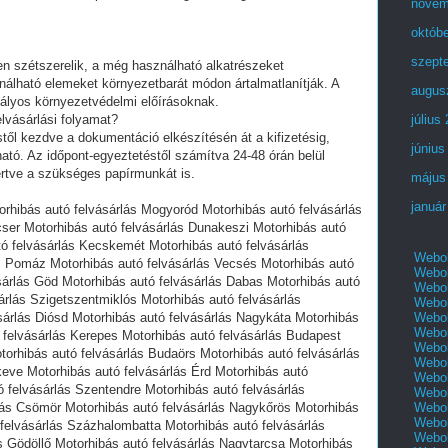
novem
októb
szept
en szétszerelik, a még használható alkatrészeket
álható elemeket környezetbarát módon ártalmatlanítják. A
augus
tályos környezetvédelmi előírásoknak.
elvásárlási folyamat?
július
éstől kezdve a dokumentáció elkészítésén át a kifizetésig,
június
tható. Az időpont-egyeztetéstől számítva 24-48 órán belül
eértve a szükséges papírmunkát is.
május
január
orhibás autó felvásárlás Mogyoród Motorhibás autó felvásárlás
cser Motorhibás autó felvásárlás Dunakeszi Motorhibás autó
tó felvásárlás Kecskemét Motorhibás autó felvásárlás
Webol
s Pomáz Motorhibás autó felvásárlás Vecsés Motorhibás autó
Webol
sárlás Göd Motorhibás autó felvásárlás Dabas Motorhibás autó
Webol
sárlás Szigetszentmiklós Motorhibás autó felvásárlás
Webol
Webol
sárlás Diósd Motorhibás autó felvásárlás Nagykáta Motorhibás
Webol
 felvásárlás Kerepes Motorhibás autó felvásárlás Budapest
Webol
torhibás autó felvásárlás Budaörs Motorhibás autó felvásárlás
Webol
eve Motorhibás autó felvásárlás Érd Motorhibás autó
Webol
ó felvásárlás Szentendre Motorhibás autó felvásárlás
Webol
Webol
lás Csömör Motorhibás autó felvásárlás Nagykőrös Motorhibás
Webol
 felvásárlás Százhalombatta Motorhibás autó felvásárlás
Webol
s Gödöllő Motorhibás autó felvásárlás Nagytarcsa Motorhibás