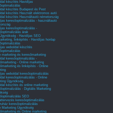
dal készítés Havidíjas
őoptimalizálás
dal készítés Budapest és Pest
dal készítés Használt elektromos autó
dal készítés Használtautó németország
íjas keresőoptimalizálás - használtautó
tország
íjas keresőoptimalizálás -
őoptimalizálás árak
gynökség - Havidíjas SEO
arketing, linképítés - Havidíjas honlap
őoptimalizálás
íjas weboldal készítés
őoptimalizálás
e marketing és keresőmarketing
dal keresőoptimalizálás -
őmarketing - Online marketing
őmarketing és linképítés - Online
ting
íjas weboldal keresőoptimalizálás
dal keresőoptimalizálás - Online
ting Ügynökség
dal készítés és online marketing
őoptimalizálás - Digitális Marketing
ökség
őoptimalizálás SEO
attervezés keresőoptimalizálás
uház keresőoptimalizálás
e Marketing Ügynökség
őmarketing és Online marketing