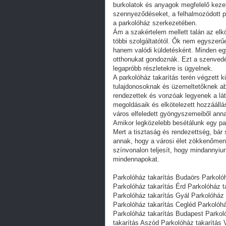
burkolatok és anyagok megfelelő kezel
szennyeződéseket, a felhalmozódott p
a parkolóház szerkezetében.
Ám a szakértelem mellett talán az elk
többi szolgáltatótól. Ők nem egyszerűe
hanem valódi küldetésként. Minden eg
otthonukat gondoznák. Ezt a szenvedél
legapróbb részletekre is ügyelnek.
A parkolóház takarítás terén végzett 
tulajdonosoknak és üzemeltetőknek ab
rendezettek és vonzóak legyenek a lá
megoldásaik és elkötelezett hozzááll
város elfeledett gyöngyszemeiből ann
Amikor legközelebb besétálunk egy par
Mert a tisztaság és rendezettség, bár
annak, hogy a városi élet zökkenőment
színvonalon teljesít, hogy mindannyi
mindennapokat.
Parkolóház takarítás Budaörs Parkolóh
Parkolóház takarítás Érd Parkolóház 
Parkolóház takarítás Gyál Parkolóház
Parkolóház takarítás Cegléd Parkolóh
Parkolóház takarítás Budapest Parkol
takarítás Aszód Parkolóház takarítás 