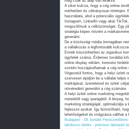
még csak az alap van lerakva.
A siker kulcsa, hogy a cég online tev
mérhetően és célirányosan történjen. 
használata, ahol a potenciális ügyfel
Instagram, LinkedIn vagy akár TikTok,
megszólítsuk a célközönséget. Egy jól
stratégia képes növelni a márkaismeret
generálni.
De a közösségi média önmagában nem e
a vállalkozás a legfontosabb kulcssza
Ennek köszönhetően az organikus keres
ügyfelek száma. Érdemes továbbá kihas
online display reklám, keresési hirde
szintén hozzájárulhatnak a cég onlin
Végezetül fontos, hogy a helyi üzleti
szervesen épüljön be a vállalat teljes
márkájával, üzeneteivel és üzleti célj
növekedést generálni a cég számára.
A helyi üzleti online marketing megold
méretétől vagy iparágától. A lényeg, h
marketing stratégiáját, optimalizálja 
fejlessze azokat. Így biztosítható, hog
lehetőségeket és virágzásra válthat a 
Budapest - 18. kerület Pestszentlőrinc
lakókocsi bérlés - prémium lakóautó bé