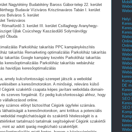
Mobil
rület Nagytétény Budatétény Baross Gábor-telep 22. kerület
Webol
llérthegy Budavár Víziváros Krisztinaváros Tabán I. kerület
Webol
ros Belváros 5. kerület
Helyi
ület Terézváros
Keres
Rómaifürdő 3. kerület III. kerület Csillaghegy Aranyhegy-
Keres
sziget Újlak Csúcshegy Kaszásdűlő Solymárvölgy
Keres
jtő Óbuda
Webol
Onlin
Onlin
timalizálás Parkolóház takarítás PPC kampánykészítés
Webol
lóház takarítás Remarketing optimalizálás Parkolóház takarítás
Webol
ház takarítás Google kampány kezelés Parkolóház takarítás
Webol
ítás keresőoptimalizálás Parkolóház takarítás webáruház
Webo
Webár
tás havidíjas keresőoptimalizálás
Webár
keres
ka, amely kulcsfontosságú szerepet játszik a weboldal
Kompl
velésében a keresőmotorokon. A minőségi, releváns külső
DE m
l Cégünk szakértői csapata képes javítani weboldala domain-
Keres
Havid
át és szerves forgalmát. Ez pedig kulcsfontosságú ahhoz, hogy
SEO 
e vállalkozásod online.
Keres
ány számos előnyt biztosíthat Cégünk ügyfelei számára.
SEO 
 láthatóságát a keresőmotorokon, ami kritikus a potenciális
Kompl
a weboldal megbízhatóságát és szakértői hitelességét is a
Kompl
Webol
térlinket tartalmazó tartalmak segítségével Cégünk szakértői
keres
t, mint az adott iparág megbízható szakértőjét.
Webol
resőoptimalizálás miatt fontos, hanem a közösségépítés