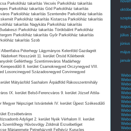
novem
csa Parkolóház takarítás Vecsés Parkolóház takarítás
repes Parkolóház takarítás Göd Parkolóház takarítás
októb
város Parkolóház takarítás Szentendre Parkolóház takarítás
szept
skemét Parkolóház takarítás Kistarcsa Parkolóház takarítás
kolóház takarítás Nagykáta Parkolóház takarítás
augus
Budakeszi Parkolóház takarítás Törökbálint Parkolóház
ztergom Parkolóház takarítás Győr Parkolóház takarítás
július
kolóház takarítás Szob
június
ad Albertfalva Péterhegy Lágymányos Kelenföld Gazdagrét
május
Nádorkert Hosszúrét 11. kerület Örsöd Kőérberek
január
nyolrét Gellérthegy Szentimreváros Madárhegy
Kerepesdűlő 8. kerület Csarnoknegyed Orczynegyed VIII.
yed Losoncinegyed Századosnegyed Corvinnegyed
Webol
Webol
. kerület Mátyásföld Sashalom Árpádföld Rákosszentmihály
Webol
Webol
Webol
ros IX. kerület Belső-Ferencváros 9. kerület József Attila-
Webol
Webol
 Megyer Népsziget Istvántelek IV. kerület Újpest Székesdűlő
Webol
Webol
erület Erzsébetváros
Webol
Webol
ózsadomb Adyliget 2. kerület Nyék Vérhalom II. kerület
Webol
a Szemlőhegy Hűvösvölgy Zöldmál Erzsébetliget
Webol
cse Máriaremete Petneházyrét Felhévíz Kurucles