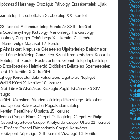
Webol
ipótmező Hárshegy Országút Pálvölgy Erzsébettelek Újlak
Webol
Buda
Webol
sirtatelep Erzsébetfalva Szabótelep XX. kerület
Webol
Webol
23. kerület Millenniumtelep Soroksár XXIII. kerület
Webol
os Széchenyihegy Kútvölgy Mártonhegy Farkasvölgy
Webol
oshegy Zugliget Orbánhegy XII. kerület Csillebérc
Webol
Webol
 Németvölgy Magasút 12. kerület
Webol
ep Almáskert Krepuska Géza-telep Újpéteritelep Belsőmajor
Webol
zent Lőrinc-lakótelep Ganztelep Szent Imre-kertváros Kossuth
Keres
ótelep 18. kerület Pestszentimre Gloriett-telep Liptáktelep
Webol
 Erzsébettelep Halmierdő Erdőskert Bélatelep Szemeretelep
Webol
Webol
est 19. kerület XIX. kerület
Webol
jhegy Keresztúridűlő Felsőrákos Ligettelek Népliget
Webol
dűlő Kúttó X. kerület 10. kerület
Mobil
erület Törökőr Alsórákos Kiszugló Zugló Istvánmező XIV.
Mobil
yzugló
Mobil
Webol
erület Rákosliget Akadémiaújtelep Rákoshegy Rákoskert
Egyed
saba-Újtelep Rákoscsaba Régiakadémiatelep
Egyed
erület Pestújhely Újpalota 15. kerület
Egyed
lváros Csepel-Háros Csepel-Csillagtelep Csepel-Erdőalja
Mobil
Csepel-Gyártelep Csepel-Királyerdő Csepel-Ófalu 21. kerület
Honla
Honla
pel-Erdősor Csepel-Rózsadomb Csepel-Kertváros
Szemé
sközpont Népsziget XIII. kerület Vizafogó 13. kerület
Webol