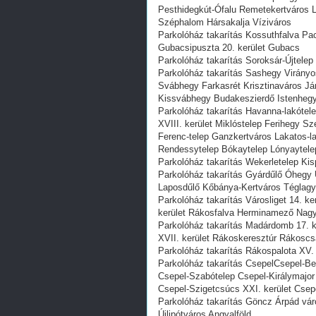
Pesthidegkút-Ófalu Remetekertváros L
Széphalom Hársakalja Víziváros
Parkolóház takarítás Kossuthfalva Pac
Gubacsipuszta 20. kerület Gubacs
Parkolóház takarítás Soroksár-Újtelep 
Parkolóház takarítás Sashegy Virány
Svábhegy Farkasrét Krisztinaváros Ján
Kissvábhegy Budakeszierdő Istenhegy
Parkolóház takarítás Havanna-lakótel
XVIII. kerület Miklóstelep Ferihegy S
Ferenc-telep Ganzkertváros Lakatos-lak
Rendessytelep Bókaytelep Lónyaytelep
Parkolóház takarítás Wekerletelep Kisp
Parkolóház takarítás Gyárdűlő Óhegy Ú
Laposdűlő Kőbánya-Kertváros Téglagyár
Parkolóház takarítás Városliget 14. k
kerület Rákosfalva Herminamező Nag
Parkolóház takarítás Madárdomb 17. k
XVII. kerület Rákoskeresztúr Rákosc
Parkolóház takarítás Rákospalota XV. k
Parkolóház takarítás CsepelCsepel-Be
Csepel-Szabótelep Csepel-Királymajor 
Csepel-Szigetcsúcs XXI. kerület Cse
Parkolóház takarítás Göncz Árpád váro
Újlipótváros Angyalföld