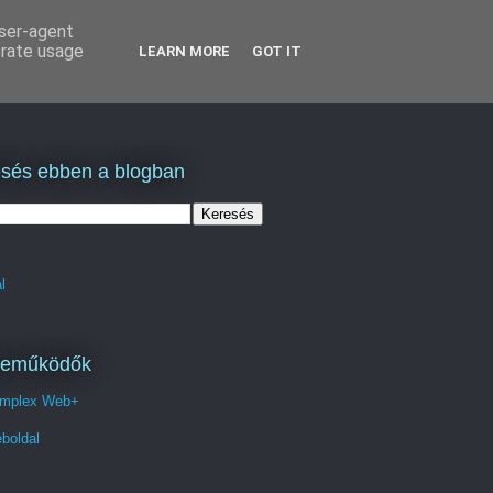
user-agent
erate usage
LEARN MORE
GOT IT
sés ebben a blogban
l
reműködők
mplex Web+
boldal