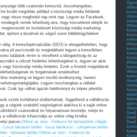
Ügyn
ékenysége több csatornán keresztül, összehangoltan,
Webol
Erre kiváló megoldás például a közösségi média felületek
keres
Webol
ek nagy része megfordul nap mint nap. Legyen az Facebook,
marke
 mindegyik remek lehetőség arra, hogy közvetlenül elérjük és
Webol
 megtervezett és kivitelezett közösségi média marketing
Keres
et, építeni a bizalmat és végső soron többletügyfeleket
Keres
keres
Webol
lég. A keresőoptimalizálás (SEO) is elengedhetetlen, hogy
keres
vakra jól pozícionált és megtalálható legyen a keresőkben.
Keres
ési találatok révén is növelhető a látogatottság és az
Keres
ználni a célzott hirdetési lehetőségeket is, legyen az akár
Webol
tés vagy közösségi média hirdetés. Ezek a fizetett megoldások
keres
Webol
e elérhetőségének és forgalmának emeléséhez.
keres
 online marketing ne legyen öncélú tevékenység, hanem
Havid
 marketingstratégiájába. Legyen összhangban a vállalat
Honla
aival. Csak így válhat igazán hatékonnyá és képes jelentős
Keres
webol
Marke
ások szinte korlátlanul skálázhatóak, függetlenül a vállalkozás
optim
ogy a cégünk szakértő segítségével alakítsa ki a saját online
Webol
a különböző csatornákat és folyamatosan tesztelje, mérje és
Dwell
y a vállalkozás kihasználja az online világ kínálta
Dwell
helyi piacon.
Otthon az úton - Fedezze fel lakóautóink világát -
Dwell
keres
 - Luxus lakóautó bérlés - luxus lakókocsi - campervan bérlés -
Keres
rlés - lakóautó bérlés
Otthon az úton - Fedezze fel
Keres