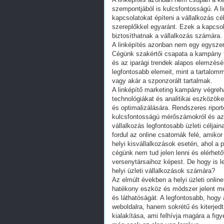
szempontjából is kulcsfontosságú. A l
kapcsolatokat építeni a vállalkozás c
szereplőkkel egyaránt. Ezek a kapcsol
biztosíthatnak a vállalkozás számára.
A linképítés azonban nem egy egyszer
Cégünk szakértői csapata a kampány t
és az iparági trendek alapos elemzésér
legfontosabb elemeit, mint a tartalom
vagy akár a szponzorált tartalmak.
A linképítő marketing kampány végreh
technológiákat és analitikai eszközö
és optimalizálására. Rendszeres riport
kulcsfontosságú mérőszámokról és az 
vállalkozás legfontosabb üzleti céljai
fordul az online csatornák felé, amiko
helyi kisvállalkozások esetén, ahol a p
cégünk nem tud jelen lenni és elérhető
versenytársaihoz képest. De hogy is l
helyi üzleti vállalkozások számára?
Az elmúlt években a helyi üzleti onlin
hatékony eszköz és módszer jelent meg,
és láthatóságát. A legfontosabb, hogy
weboldalra, hanem sokrétű és kiterjed
kialakítása, ami felhívja magára a fig