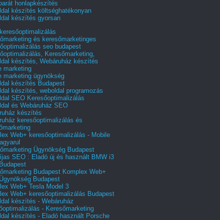
barát honlapkészítés
dal készítés költséghatékonyan
dal készítés gyorsan
 keresőoptimalizálás
őmarketing és keresőmarketinges
őoptimalizálás seo budapest
őoptimalizálás, Keresőmarketing,
dal készítés, Webáruház készítés
e marketing
e marketing ügynökség
dal készítés Budapest
dal készítés, weboldal programozás
dal SEO Keresőoptimalizálás
ldal és Webáruház SEO
uház készítés
uház keresőoptimalizálás és
őmarketing
ex Web+ keresőoptimalizálás - Mobile
agyarul
őmarketing Ügynökség Budapest
íjas SEO : Eladó új és használt BMW i3
Budapest
őmarketing Budapest Komplex Web+
Ügynökség Budapest
ex Web+ Tesla Model 3
ex Web+ keresőoptimalizálás Budapest
dal készítés - Webáruház
őoptimalizálás - Keresőmarketing
dal készítés - Eladó használt Porsche