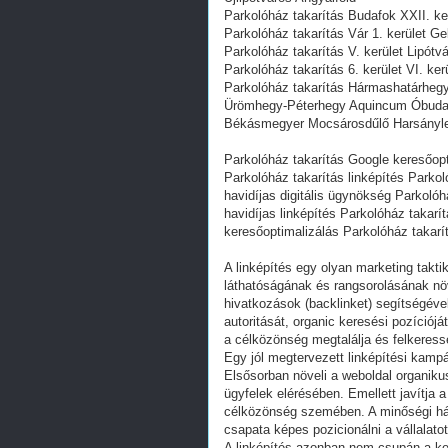
Parkolóház takarítás Budafok XXII. ke
Parkolóház takarítás Vár 1. kerület Ge
Parkolóház takarítás V. kerület Lipótvá
Parkolóház takarítás 6. kerület VI. ker
Parkolóház takarítás Hármashatárhegy 
Ürömhegy-Péterhegy Aquincum Óbudai
Békásmegyer Mocsárosdűlő Harsányle
Parkolóház takarítás Google keresőop
Parkolóház takarítás linképítés Parko
havidíjas digitális ügynökség Parkoló
havidíjas linképítés Parkolóház takar
keresőoptimalizálás Parkolóház takarí
A linképítés egy olyan marketing takti
láthatóságának és rangsorolásának nö
hivatkozások (backlinket) segítségéve
autoritását, organic keresési pozíciój
a célközönség megtalálja és felkeress
Egy jól megtervezett linképítési kamp
Elsősorban növeli a weboldal organikus
ügyfelek elérésében. Emellett javítja 
célközönség szemében. A minőségi hát
csapata képes pozicionálni a vállalato
A linképítés azonban nem csupán a ke