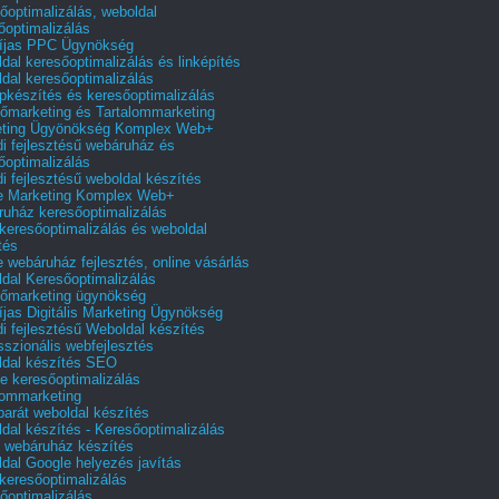
őoptimalizálás, weboldal
őoptimalizálás
íjas PPC Ügynökség
dal keresőoptimalizálás és linképítés
dal keresőoptimalizálás
pkészítés és keresőoptimalizálás
őmarketing és Tartalommarketing
eting Ügyönökség Komplex Web+
i fejlesztésű webáruház és
őoptimalizálás
i fejlesztésű weboldal készítés
e Marketing Komplex Web+
uház keresőoptimalizálás
 keresőoptimalizálás és weboldal
tés
e webáruház fejlesztés, online vásárlás
dal Keresőoptimalizálás
őmarketing ügynökség
íjas Digitális Marketing Ügynökség
i fejlesztésű Weboldal készítés
sszionális webfejlesztés
dal készítés SEO
e keresőoptimalizálás
lommarketing
barát weboldal készítés
dal készítés - Keresőoptimalizálás
 webáruház készítés
dal Google helyezés javítás
 keresőoptimalizálás
őoptimalizálás