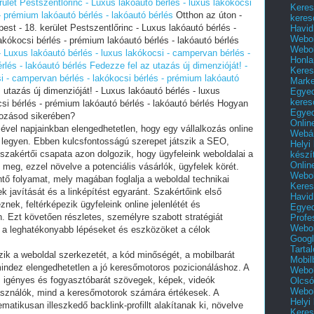
rület Pestszentlőrinc - Luxus lakóautó bérlés - luxus lakókocsi
Keres
- prémium lakóautó bérlés - lakóautó bérlés
Otthon az úton -
keres
est - 18. kerület Pestszentlőrinc - Luxus lakóautó bérlés -
Havid
Webol
akókocsi bérlés - prémium lakóautó bérlés - lakóautó bérlés
Webol
- Luxus lakóautó bérlés - luxus lakókocsi - campervan bérlés -
Honla
rlés - lakóautó bérlés
Fedezze fel az utazás új dimenzióját! -
Keres
i - campervan bérlés - lakókocsi bérlés - prémium lakóautó
Mark
utazás új dimenzióját! - Luxus lakóautó bérlés - luxus
Egyed
keres
csi bérlés - prémium lakóautó bérlés - lakóautó bérlés Hogyan
Egyed
kozásod sikerében?
Onlin
ésével napjainkban elengedhetetlen, hogy egy vállalkozás online
Webár
s legyen. Ebben kulcsfontosságú szerepet játszik a SEO,
Helyi
szakértői csapata azon dolgozik, hogy ügyfeleink weboldalai a
készí
Onlin
 meg, ezzel növelve a potenciális vásárlók, ügyfelek körét.
Webol
ntő folyamat, mely magában foglalja a weboldal technikai
Keres
k javítását és a linképítést egyaránt. Szakértőink első
Havid
ek, feltérképezik ügyfeleink online jelenlétét és
Egyed
. Ezt követően részletes, személyre szabott stratégiát
Profe
Webol
 a leghatékonyabb lépéseket és eszközöket a célok
Googl
Tarta
rzik a weboldal szerkezetét, a kód minőségét, a mobilbarát
Mobil
- mindez elengedhetetlen a jó keresőmotoros pozicionáláshoz. A
Webol
ns, igényes és fogyasztóbarát szövegek, képek, videók
Olcsó
Webol
használók, mind a keresőmotorok számára értékesek. A
Helyi
matikusan illeszkedő backlink-profillt alakítanak ki, növelve
Keres