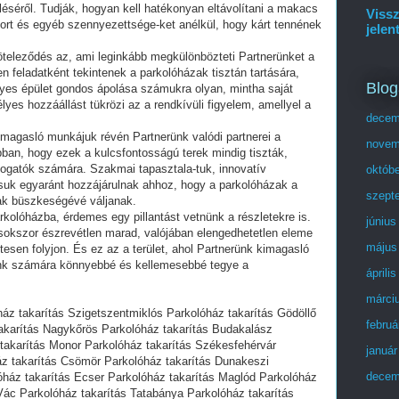
éséről. Tudják, hogyan kell hatékonyan eltávolítani a makacs
Vissz
ort és egyéb szennyezettsége-ket anélkül, hogy kárt tennének
jelen
öteleződés az, ami leginkább megkülönbözteti Partnerünket a
n feladatként tekintenek a parkolóházak tisztán tartására,
Blog
yes épület gondos ápolása számukra olyan, mintha saját
yes hozzáállást tükrözi az a rendkívüli figyelem, amellyel a
decem
kimagasló munkájuk révén Partnerünk valódi partnerei a
novem
ban, hogy ezek a kulcsfontosságú terek mindig tiszták,
togatók számára. Szakmai tapasztala-tuk, innovatív
októb
ásuk egyaránt hozzájárulnak ahhoz, hogy a parkolóházak a
szept
ak büszkeségévé váljanak.
kolóházba, érdemes egy pillantást vetnünk a részletekre is.
június
 sokszor észrevétlen marad, valójában elengedhetetlen eleme
május
esen folyjon. És ez az a terület, ahol Partnerünk kimagasló
unk számára könnyebbé és kellemesebbé tegye a
áprili
márci
áz takarítás Szigetszentmiklós Parkolóház takarítás Gödöllő
februá
takarítás Nagykőrös Parkolóház takarítás Budakalász
 takarítás Monor Parkolóház takarítás Székesfehérvár
január
áz takarítás Csömör Parkolóház takarítás Dunakeszi
decem
óház takarítás Ecser Parkolóház takarítás Maglód Parkolóház
Vác Parkolóház takarítás Tatabánya Parkolóház takarítás