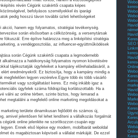
Webol
inképítés révén Cégünk szakértői csapata képes
keres
élközönségével, befolyásos személyekkel és iparági
Webol
Webol
atok pedig hosszú távon további üzleti lehetőségeket
Webol
Havid
i akció, hanem egy folyamatos, stratégiai tevékenység.
néme
ervezése során elsősorban a célközönség, a versenytársak
Havid
e fókuszál. Erre építve határozza meg a linképítési stratégia
Keres
SEO Ü
marketing, a vendégposztolás, az influencer-együttműködések
Linkm
keres
ajtása során Cégünk szakértői csapata a legmodernebb
Havid
ket alkalmazza a hatékonyság folyamatos nyomon követésére
keres
okkal tájékoztatják ügyfeleiket a kampány előrehaladásáról, a
Onlin
Webol
elért eredményekről. Ez biztosítja, hogy a kampány mindig a
Keres
nak megfelelően legyen vezérelve.Egyre több és több vásárló
Keres
r terméket vagy szolgáltatást keres. Ez még inkább igaz a
marke
otenciális ügyfelek száma földrajzilag korlátozottabb. Ha a
Havid
vé válni az online térben, szinte biztos, hogy lemarad a
Webol
Marke
ehet megtalálni a megfelelő online marketing megoldásokat a
Webol
Keres
e marketing területe dinamikusan fejlődött és számos új,
Ügyn
 amivel jelentősen fel lehet lendíteni a vállalkozás forgalmát
Keres
 a cégünk online jelenléte ne szorítkozzon csupán egy
Arcul
Webár
t legyen. Ennek első lépése egy modern, mobilbarát weboldal
Onlin
yelmet és magabiztosan képviseli a vállalat márkáját. De ezzel
Keres