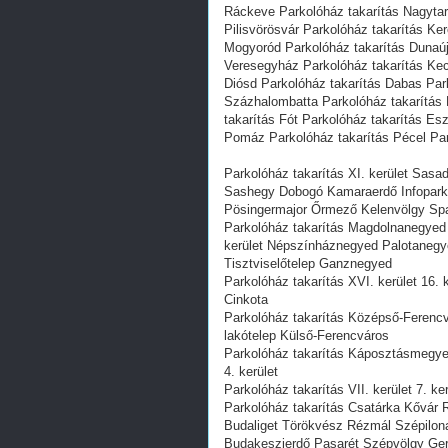
Ráckeve Parkolóház takarítás Nagytar
Pilisvörösvár Parkolóház takarítás Ke
Mogyoród Parkolóház takarítás Dunaúj
Veresegyház Parkolóház takarítás Kec
Diósd Parkolóház takarítás Dabas Par
Százhalombatta Parkolóház takarítás 
takarítás Fót Parkolóház takarítás Es
Pomáz Parkolóház takarítás Pécel Par
Parkolóház takarítás XI. kerület Sas
Sashegy Dobogó Kamaraerdő Infopark 
Pösingermajor Őrmező Kelenvölgy Spa
Parkolóház takarítás Magdolnanegyed 
kerület Népszínháznegyed Palotaneg
Tisztviselőtelep Ganznegyed
Parkolóház takarítás XVI. kerület 16
Cinkota
Parkolóház takarítás Középső-Ferencvá
lakótelep Külső-Ferencváros
Parkolóház takarítás Káposztásmegyer
4. kerület
Parkolóház takarítás VII. kerület 7. k
Parkolóház takarítás Csatárka Kővár R
Budaliget Törökvész Rézmál Szépilon
Budakeszierdő Pasarét Szépvölgy Ger