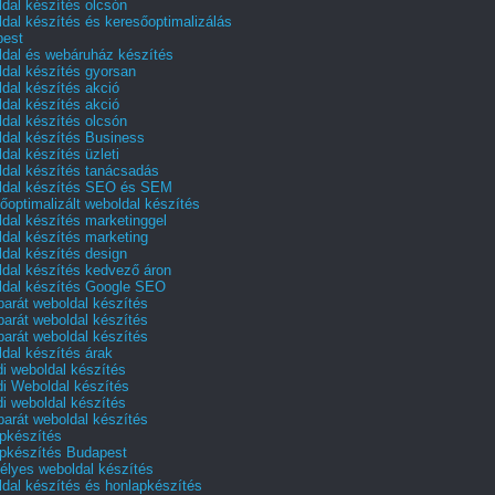
dal készítés olcsón
dal készítés és keresőoptimalizálás
pest
dal és webáruház készítés
dal készítés gyorsan
dal készítés akció
dal készítés akció
dal készítés olcsón
dal készítés Business
dal készítés üzleti
dal készítés tanácsadás
dal készítés SEO és SEM
őoptimalizált weboldal készítés
dal készítés marketinggel
dal készítés marketing
dal készítés design
dal készítés kedvező áron
dal készítés Google SEO
barát weboldal készítés
barát weboldal készítés
barát weboldal készítés
dal készítés árak
i weboldal készítés
i Weboldal készítés
i weboldal készítés
barát weboldal készítés
pkészítés
pkészítés Budapest
lyes weboldal készítés
dal készítés és honlapkészítés