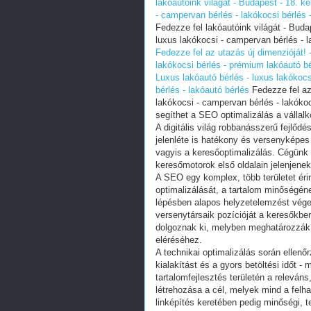
lakóautóink világát - Budapest - 18. ke
- campervan bérlés - lakókocsi bérlés 
Fedezze fel lakóautóink világát - Budap
luxus lakókocsi - campervan bérlés - l
Fedezze fel az utazás új dimenzióját! 
lakókocsi bérlés - prémium lakóautó bé
Luxus lakóautó bérlés - luxus lakókocs
bérlés - lakóautó bérlés
Fedezze fel az 
lakókocsi - campervan bérlés - lakóko
segíthet a SEO optimalizálás a vállal
A digitális világ robbanásszerű fejlőd
jelenléte is hatékony és versenyképe
vagyis a keresőoptimalizálás. Cégünk 
keresőmotorok első oldalain jelenjenek
A SEO egy komplex, több területet éri
optimalizálását, a tartalom minőségéne
lépésben alapos helyzetelemzést végezn
versenytársaik pozícióját a keresőkben
dolgoznak ki, melyben meghatározzák
eléréséhez.
A technikai optimalizálás során ellenő
kialakítást és a gyors betöltési időt 
tartalomfejlesztés területén a relevá
létrehozása a cél, melyek mind a fel
linképítés keretében pedig minőségi, te