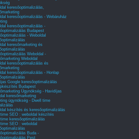
ökség
dal keresőoptimalizálás,
őmarketing
dal keresőoptimalizálás - Webáruház
ting
dal keresőoptimalizálás -
őoptimalizálás Budapest
őoptimalizálás - Weboldal
őoptimalizálás
dal keresőmarketing és
őoptimalizálás
őoptimalizálás Weboldal -
őmarketing Weboldal
dal keresőoptimalizálás és
őmarketing
dal keresőoptimalizálás - Honlap
őoptimalizálás
íjas Google keresőoptimalizálás
pkészítés Budapest
őmarketing Ügynökség - Havidíjas
dal keresőmarketing
ting ügynökség - Dwell time
alizálás
dal készítés és keresőoptimalizálás
 time SEO : weboldal készítés
 time keresőoptimalizálás
 time SEO : weboldal
őoptimalizálás
őoptimalizálás Buda -
őoptimalizálás Pest